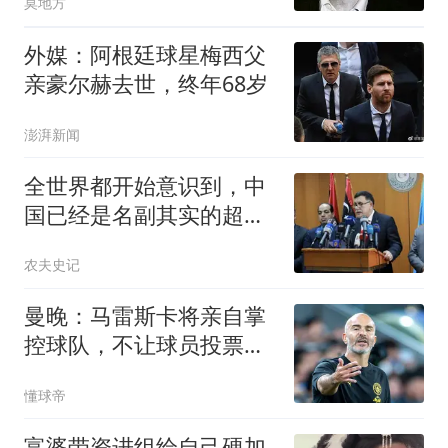
莫地方
外媒：阿根廷球星梅西父
亲豪尔赫去世，终年68岁
澎湃新闻
全世界都开始意识到，中
国已经是名副其实的超级
大国
农夫史记
曼晚：马雷斯卡将亲自掌
控球队，不让球员投票选
出下一任队长
懂球帝
富婆带资进组给自己硬加