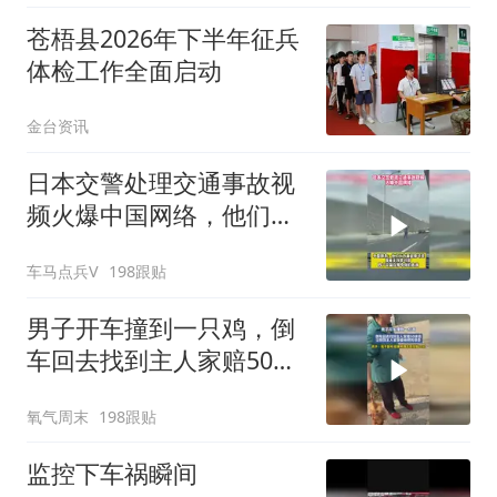
苍梧县2026年下半年征兵
体检工作全面启动
金台资讯
日本交警处理交通事故视
频火爆中国网络，他们认
为我们大开眼界
车马点兵V
198跟贴
男子开车撞到一只鸡，倒
车回去找到主人家赔50块
钱，没想到主人家非要他
氧气周末
198跟贴
把鸡带走
监控下车祸瞬间