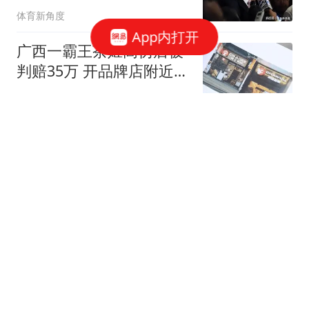
选秀！
体育新角度
App内打开
广西一霸王茶姬高仿店被
判赔35万 开品牌店附近20
米处
扬子晚报
随着张本智和4-0,WTT横
滨冠军赛男单4强出炉：
日本军团包揽3席
侧身凌空斩
男演员崩溃自述：富婆带
资进组当女主 强加60余场
吻戏
新民周刊