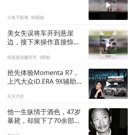
小鱼干影视
86跟贴
美女失误将车开到悬崖
边，接下来操作直接惊
呆，没点实力不敢开车
咱就是说趣笑号
4跟贴
抢先体验Momenta R7，
上汽大众iD.ERA 9X辅助驾
驶表现如何？
天天汽车
他一生纵情于酒色，47岁
暴毙，却留下了70余部价
值亿万的经典巨作