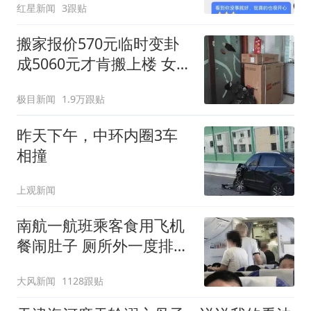
红星新闻
3跟贴
搬家报价570元临时变卦
成5060元才肯搬上楼 女子
傻眼
极目新闻
1.9万跟贴
昨天下午，中环内圈3车
相撞
上观新闻
南航一航班乘客食用飞机
餐闹肚子 厕所外一度排长
队
大风新闻
1128跟贴