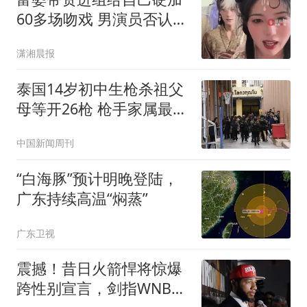
60多场吻戏 男演员否认被
包养
潇湘晨报
泰国14岁初中生枪杀祖父
母等开26枪 枪手家属最新
发声
中国新闻周刊
“白海豚”预计明晚登陆，
广东持续高温“焖蒸”
广东卫视
震撼！昔日火箭悍将惊爆
跨性别宣言，剑指WNBA