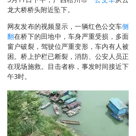
36岁男演员成景区NPC后人气爆棚
龙大桥桥头附近坠下。
“不怕六爷挂得多 就怕六爷挂一颗”
全民健身事业高质量发展
网友发布的视频显示，一辆红色公交车
侧
乐享全民健身 共筑健康中国
翻
在桥下的田地中，车身严重受损，多面
窗户破裂，驾驶位严重变形，车内有人被
困。桥上护栏已断裂，消防、公安人员正
在现场施救。目击者称，事发时间接近下
午3时。