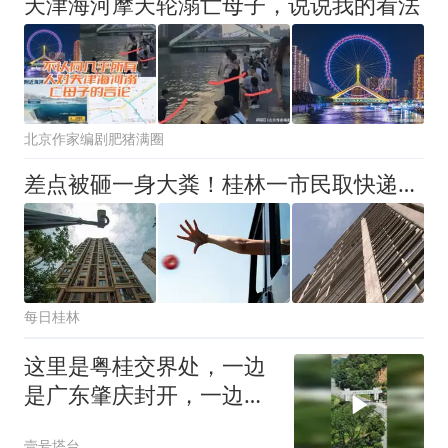
天津海河摩天轮溺亡母子，说说我的看法
北京作家编剧肥猪满圈
差点被砸一身大粪！桂林一市民取快递时遭遇“高空抛物”！近前一看袋子里竟是
每日桂林
这里是粤桂交界处，一边
是广东肇庆封开，一边是
广西梧州万秀区
壹号塔台