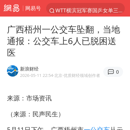
网易号
WTT横滨冠军赛国乒女单三将晋级四强
西湖突现狂风暴雨 游客瞬间被浇透
广西梧州一公交车坠翻，当地
情侣在平潭拍日出时坠崖致一死一伤
通报：公交车上6人已脱困送
香港正式允许“拒绝抢救”
医
《欢迎来龙餐馆》口碑
白海豚将正面袭击贯穿浙江
新浪财经
0
郑丽文：台湾从来没有“独立”过
2026-05-11 22:54
·北京
·优质财经领域创作者
几元成本的AI广告导致千万市值蒸发
酒店回应车内过夜被收150元
来源：市场资讯
商场现钱学森巨幅海报 负责人回应
（来源：民声民生）
杭州全市有序停课
5月11日下午，广西梧州市
一公交车
从云