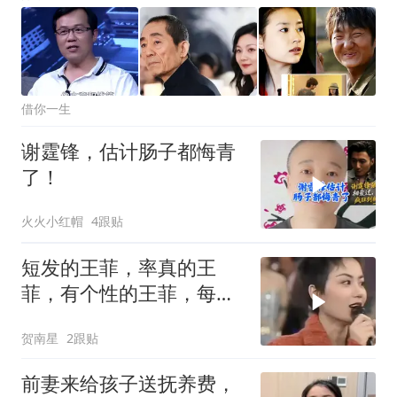
借你一生
谢霆锋，估计肠子都悔青
了！
火火小红帽
4跟贴
短发的王菲，率真的王
菲，有个性的王菲，每个
状态的她好吸睛
贺南星
2跟贴
前妻来给孩子送抚养费，