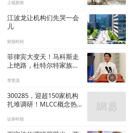
上观新闻
江波龙让机构们先哭一会
儿
财报时间
菲律宾大变天！马科斯走
上绝路，杜特尔特家族准
备复仇
李荣茂
300285，迎超150家机构
扎堆调研！MLCC概念热
度再燃
证券时报