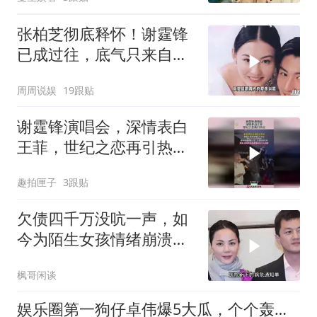
越长越像王菲
张柏芝彻底释怀！谢霆锋
已成过往，底气只来自自
己
周周说娱
19跟贴
谢霆锋演唱会，深情表白
王菲，世纪之恋再引热
议！
趣拍匣子
3跟贴
欠债四千万没吭一声，如
今为陌生女孩情绪崩溃，
王菲果然没看错
枫哥闲谈
娱乐圈第一狗仔卓伟爆5大瓜，个个轰动次次实锤