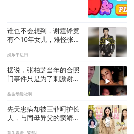
谁也不会想到，谢霆锋竟
有个10年女儿，难怪张柏
芝不愿复婚
娱乐半边街
据说，张柏芝当年的合照
门事件只是为了刺激谢霆
锋，自从那挡事爆
鑫鑫动漫社啊
先天患病却被王菲呵护长
大，与同母异父的窦靖童
姐妹情深，如今20岁李嫣
蔓生娱者
3跟贴