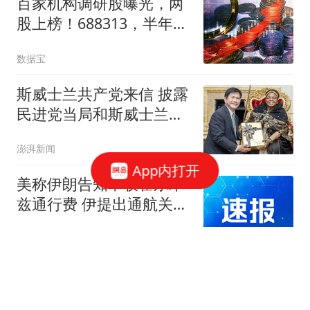
百家机构调研股曝光，两
股上榜！688313，半年报
业绩高增长
数据宝
斯威士兰共产党来信 披露
民进党当局和斯威士兰的
勾当
澎湃新闻
App内打开
美称伊朗告知不收霍尔木
兹通行费 伊提出通航关键
条件
环球网资讯
大爷到推拿店咨询"服
务"遭驱赶 看着女技师舍