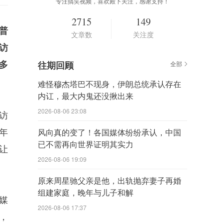
专注搞笑视频，喜欢殿下关注，感谢支持！
2715
149
普
文章数
关注度
访
多
往期回顾
全部
难怪穆杰塔巴不现身，伊朗总统承认存在
内讧，最大内鬼还没揪出来
2026-08-06 23:08
访
年
风向真的变了！各国媒体纷纷承认，中国
已不需再向世界证明其实力
让
2026-08-06 19:09
原来周星驰父亲是他，出轨抛弃妻子再婚
组建家庭，晚年与儿子和解
媒
2026-08-06 17:37
，