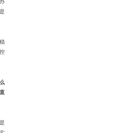
办
是
稳
控
么
直
是
实