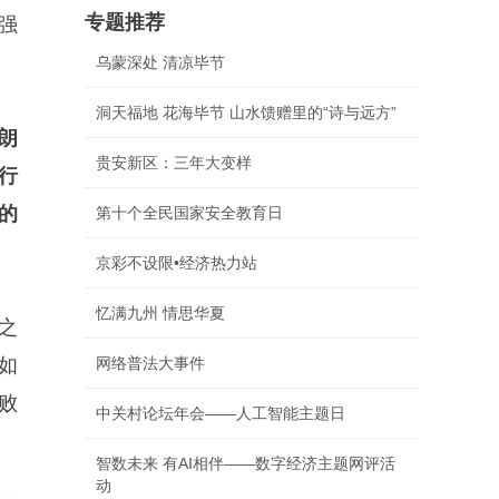
专题推荐
强
乌蒙深处 清凉毕节
洞天福地 花海毕节 山水馈赠里的“诗与远方”
朗
贵安新区：三年大变样
行
的
第十个全民国家安全教育日
京彩不设限•经济热力站
忆满九州 情思华夏
之
如
网络普法大事件
败
中关村论坛年会——人工智能主题日
智数未来 有AI相伴——数字经济主题网评活
动