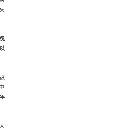
失
税
以
被
中
年
人