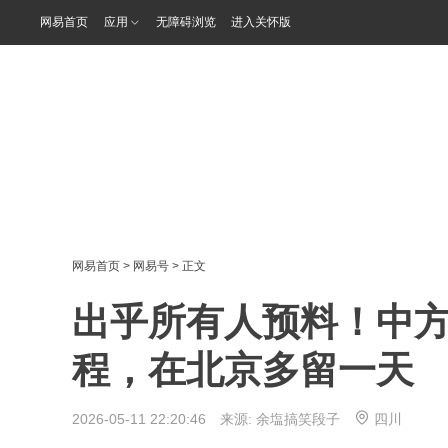
网易首页
应用
无障碍浏览
进入关怀版
网易首页
>
网易号
> 正文
出乎所有人预料！中
程，在北京多留一天
2026-05-11 22:20:46 来源:
余塩搞笑段子
四川