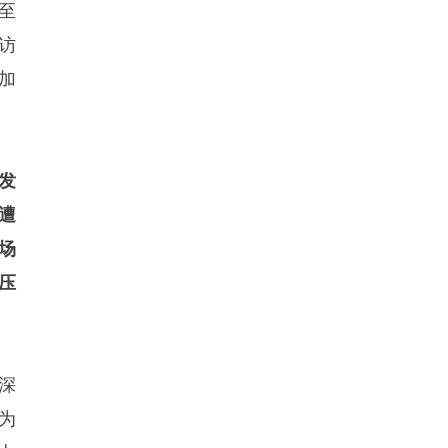
至
访
加
发
遭
场
压
深
为