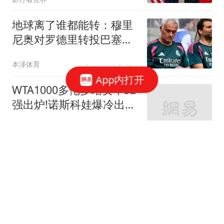
地球离了谁都能转：穆里
尼奥对罗德里转投巴塞罗
那的反应
本泽体育
App内打开
WTA1000多伦多站女单32
强出炉!诺斯科娃爆冷出
局!伊埃拉2-1晋级！
桑葚爱动画
连上桌的机会都没有！维
尼修斯6年长约留守皇
马，枪手果然白忙活
涛哥侃球
韩国足协被指性贿赂裁判