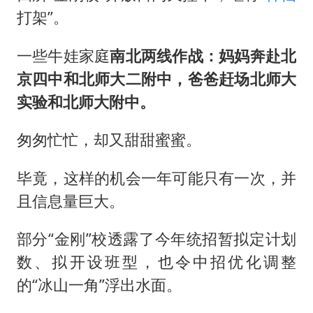
年内最贵新股今日申购
打架”。
向鹏0-3不敌张本智和
一些牛娃家庭
南北两线作战
：妈妈奔赴北
命案逃犯躲进深山21年活得像野人
京四中和北师大二附中，爸爸赶场北师大
广岛核爆81周年央视播《奥本海默》
实验和北师大附中。
河南某医院2.33亿工程串标案细节披露
今日立秋你咬秋了吗
匆匆忙忙，却又甜甜蜜蜜。
东方之约 相约未来
毕竟，这样的机会一年可能只有一次，并
且信息量巨大。
部分“金刚”校透露了今年统招暂拟定计划
数、拟开设班型，也令中招优化调整
的“冰山一角”浮出水面。