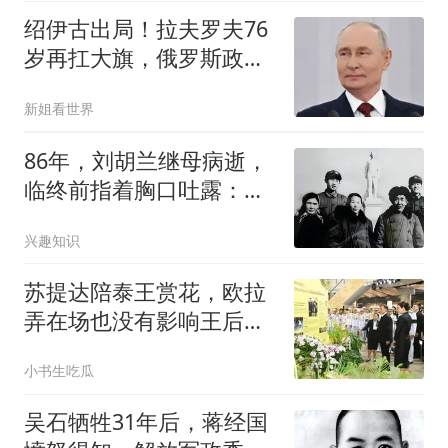
绍伊古出局！拉夫罗夫76
岁再扛大旗，俄罗斯政坛
大洗牌
新姐看世界
86年，刘胡兰继母病逝，
临终前指着胸口吐露：我
这里始终有块心病
兴趣知识
苏提达陪泰王赏花，欧拉
弄在场也没有影响王后的
好心情
小书生吃瓜
吴石牺牲31年后，蒋经国