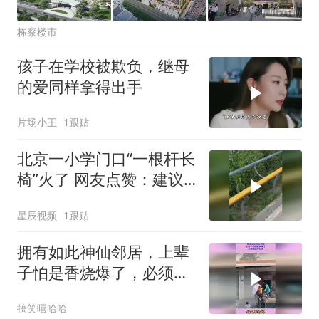
栋察楼市
孩子在学校被欺负，继母
的爱同样拿得出手
片场小王
1跟贴
北京一小学门口“一根杆长
椅”火了 网友点赞：建议
全国推广
星辰视频
1跟贴
拥有如此神仙邻居，上辈
子怕是香烧爆了，必须摆
桌好好谢
搞笑嘻哈哈