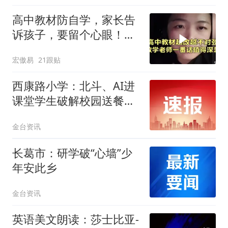
高中教材防自学，家长告
诉孩子，要留个心眼！听
数学老师怎么说！
宏傲易
21跟贴
西康路小学：北斗、AI进
课堂学生破解校园送餐难
题
金台资讯
长葛市：研学破“心墙”少
年安此乡
金台资讯
英语美文朗读：莎士比亚-