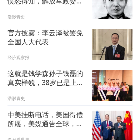
愤怒得知，解放军政委在
他眼皮下潜伏32年
浩渺青史
官方披露：李云泽被罢免
全国人大代表
经济观察报
这就是钱学森孙子钱磊的
真实样貌，38岁已是上
校，离少将一步之遥
浩渺青史
中美挂断电话，美国得偿
所愿，美媒通告全球，中
方再买80万吨大豆
影孖看世界