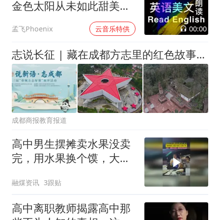
金色太阳从未如此甜美吻
过
00:00
孟飞Phoenix
云音乐特供
志说长征 | 藏在成都方志里的红色故事，老师们备课直接用！
成都商报教育报道
高中男生摆摊卖水果没卖
完，用水果换个馍，大
叔：那有啥不可以，我给
融煤资讯
3跟贴
你多加点肉！
高中离职教师揭露高中那