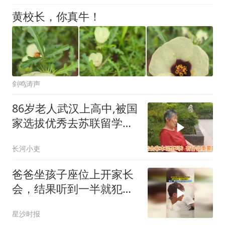
黄校长，你真牛！
剑鸣涛声
86岁老人武汉上高中,被国
家选拔优秀去苏联留学，
退休金多少？
长河小吏
爸爸坐孩子座位上开家长
会，结果听到一半就犯困
了，网友：家长是原件 孩
星沙时报
子是复印件