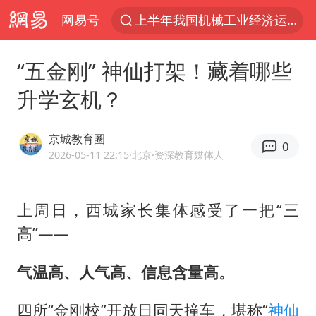
网易号
上半年我国机械工业经济运行稳中有进
A股三大股指收涨
“五金刚” 神仙打架！藏着哪些
台风“白海豚”体型变大！环流面积接近13个浙江那么大
升学玄机？
“立秋的第一杯奶茶”又爆单了
河南撤回“领导带薪错峰休假”通知
京城教育圈
0
直击泰国校园6死枪击案现场
2026-05-11 22:15
·北京
·资深教育媒体人
四川宜宾市高县发生4.9级地震
上周日，西城家长集体感受了一把“三
国防部：坚决反制任何闹海挑衅图谋
高”——
台湾海峡南口北上船舶实施交通管制
方程豹钛9新车申报
气温高、人气高、信息含量高。
江苏发布台风蓝色预警
四所“金刚校”开放日同天撞车，堪称“
神仙