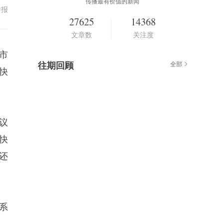
传播最有价值的新闻
举报
27625
14368
文章数
关注度
市
往期回顾
全部
快
议
快
还
系