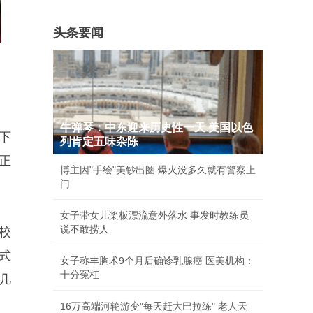
头条要闻
牛弹琴：中东迎来历史性一天 美国以色
下
列肯定五味杂陈
正
博主因"手绘"美钞出圈 爆火没多久就有警察上
门
女子带女儿桨板漂流意外落水 事发时教练员
说不敢捞人
校
式
女子称丰胸术9个月后确诊乳腺癌 医美机构：
十分冤枉
几
16万高端河轮游变"每天赶大巴拉练" 老人天