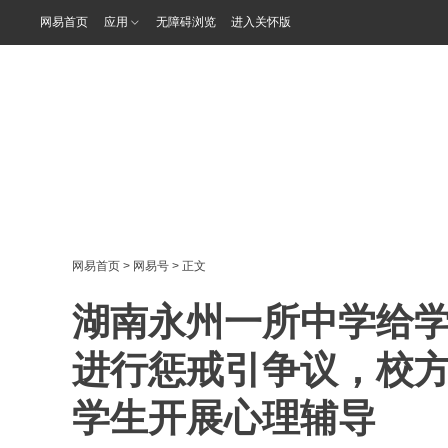
网易首页
应用
无障碍浏览
进入关怀版
网易首页
>
网易号
> 正文
湖南永州一所中学给学
进行惩戒引争议，校
学生开展心理辅导