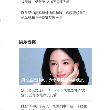
线无解，杨舒予12+6王思雨7+5
曝莱昂纳德案预计协商和解！名嘴要求重罚：
鲍尔默和小卡都该禁赛一年
构
娱乐要闻
序
周也热恋结束，六个字暴露单身状态
观《功夫女足》：1997年，大雨里两个“火
烧”，是母亲最深沉的爱
她曾1年换7个男人，风流韵事不断，未婚生