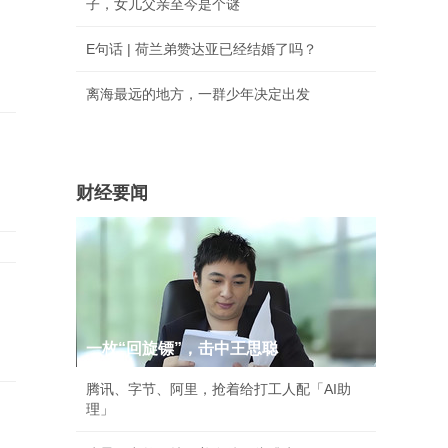
子，女儿父亲至今是个谜
E句话 | 荷兰弟赞达亚已经结婚了吗？
离海最远的地方，一群少年决定出发
财经要闻
一枚“回旋镖”，击中王思聪
腾讯、字节、阿里，抢着给打工人配「AI助
理」