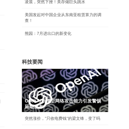
凌晨，突然下挫！美存储巨头跳水
美国发起对中国企业从东南亚租赁算力的调
查！
熊园：7月进出口的新变化
科技要闻
的
OpenAI新模型网络攻击能力引发警惕
延期发布
突然涨价，"只收电费钱"的梁文锋，变了吗