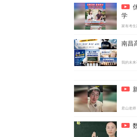
学
家有考生家长
南昌
我的未来不是
君山老师 20
数