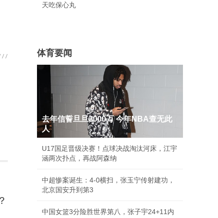
天吃保心丸
体育要闻
去年信誓旦旦3000万 今年NBA查无此
人
U17国足晋级决赛！点球决战淘汰河床，江宇
涵两次扑点，再战阿森纳
中超惨案诞生：4-0横扫，张玉宁传射建功，
北京国安升到第3
？
中国女篮3分险胜世界第八，张子宇24+11内