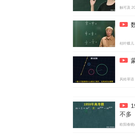
触可及 202
枯叶蝶儿 20
风铃草语 20
不多
欧阳春晓Aur