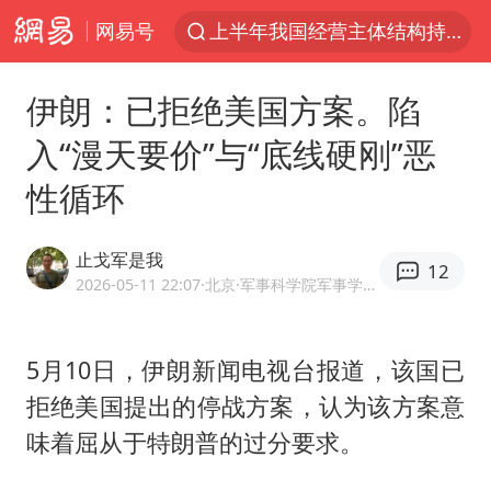
网易号
上半年我国经营主体结构持续优化
王传君 《披荆斩棘》
伊朗：已拒绝美国方案。陷
上海：5号线16号线浦江线全线停运
入“漫天要价”与“底线硬刚”恶
白海豚预计将在浙江苍南到三门一带登陆
性循环
今日15时起福州地铁高架区段停运
国足U17与阿森纳决赛取消 并列冠军
止戈军是我
12
王艺迪2-4不敌张本美和止步4强
2026-05-11 22:07
·北京
·军事科学院军事学博士、高校教师
上门女婿出轨女邻居多年被判重婚罪
2025年小学教师减少13.19万
5月10日，伊朗新闻电视台报道，该国已
拒绝美国提出的停战方案，认为该方案意
王艺迪无缘横滨赛决赛
味着屈从于特朗普的过分要求。
泰国：高度重视中国游客旅游体验