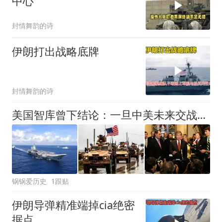
中心
封情舞韵的诗
伊朗打出战略底牌
封情舞韵的诗
美国智库曾下结论：一旦中美未来交战，最终美军会打到大陆本土！
锅锅爱历史
1跟贴
伊朗导弹精准端掉cia绝密
据点