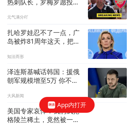
热刺队长，罗梅罗愿投死
敌却遭否决
元气满分吖
扎哈罗娃忍不了一点，广
岛被炸81周年这天，把日
本骂了个狗血淋头
知法而形
泽连斯基喊话韩国：援俄
朝军规模增至5万 你不担
心吗
大风新闻
App内打开
美国专家哀悼：我们疯抢
格陵兰稀土，竟然被一
把"中国锁"卡死