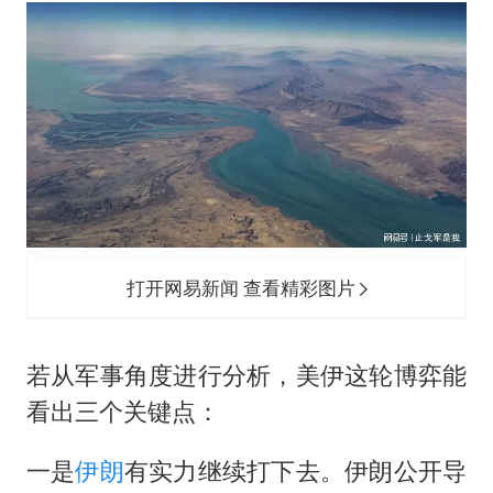
上海大部迎大暴雨
《龙餐馆》 冲奖
蒯曼挺进WTT横滨冠军赛女单四强
以军士兵把枪口对准中国记者
笔试第一被劝弃考涉事副校长被撤职
白海豚5次眼壁置换
构建更高水平的全民健身公共服务体系
打开网易新闻 查看精彩图片
若从军事角度进行分析，美伊这轮博弈能
看出三个关键点：
一是
伊朗
有实力继续打下去。伊朗公开导