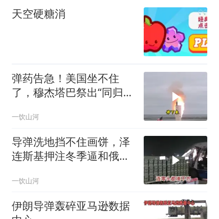
天空硬糖消
弹药告急！美国坐不住
了，穆杰塔巴祭出“同归于
尽”绝招，暴露致命短板
一饮山河
导弹洗地挡不住画饼，泽
连斯基押注冬季逼和俄罗
斯，基辅天空已成了筛子
一饮山河
伊朗导弹轰碎亚马逊数据