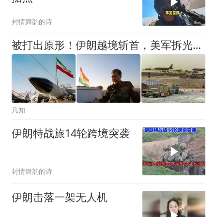
封情舞韵的诗
被打出原形！伊朗越境斩首，美军拆光爱国者开溜，库尔德彻底被卖
凡知
伊朗特战旅14轮跨境突袭
封情舞韵的诗
伊朗击落一架无人机