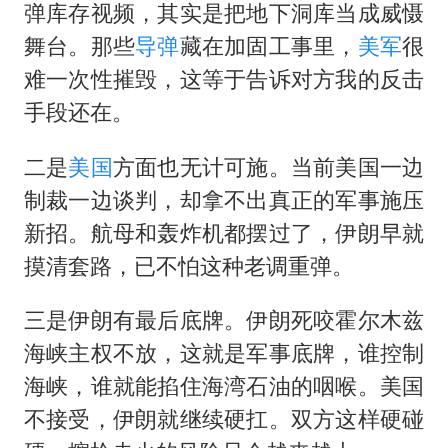
弹库存视频，其实是把地下洞库当成威慑
舞台。那些
导弹
藏在加固工事里，
美军
很
难一次性摧毁，这等于告诉对方我的反击
手段还在。
二是
美国
方面也无计可施。当前美国一边
制裁一边谈判，却拿不出真正的军事施压
新招。航母和轰炸机都摆过了，伊朗早就
摸清套路，已不怕这种老调重弹。
三是伊朗有最后底牌。伊朗死咬霍尔木兹
海峡主权不放，这就是军事底牌，谁控制
海峡，谁就能掐住海湾石油的咽喉。美国
不接受，伊朗就继续硬扛。双方这样硬碰