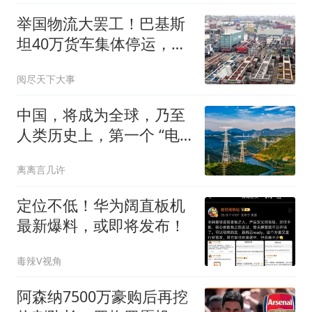
举国物流大罢工！巴基斯
坦40万货车集体停运，工
业、出口全线告急
阅尽天下大事
中国，将成为全球，乃至
人类历史上，第一个 “电
力王国”
离离言几许
定位不低！华为阔直板机
最新爆料，或即将发布！
毒辣V视角
阿森纳7500万豪购后再挖