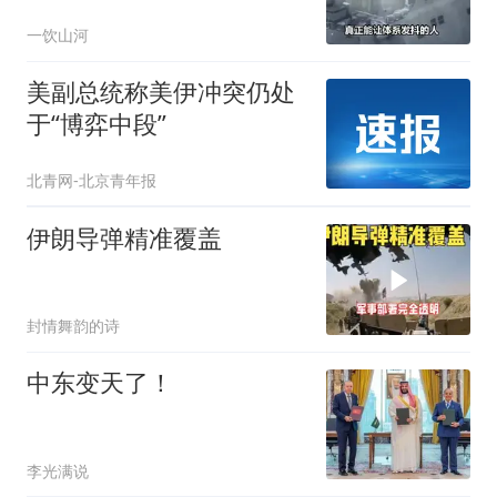
身份级别意外
一饮山河
美副总统称美伊冲突仍处
于“博弈中段”
北青网-北京青年报
伊朗导弹精准覆盖
封情舞韵的诗
中东变天了！
李光满说