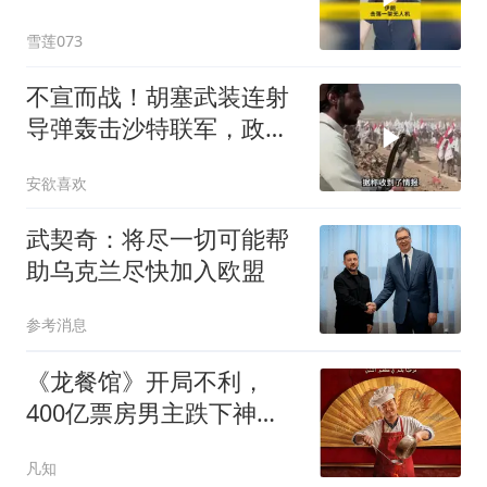
雪莲073
不宣而战！胡塞武装连射
导弹轰击沙特联军，政府
军营地被夷为平地
安欲喜欢
武契奇：将尽一切可能帮
助乌克兰尽快加入欧盟
参考消息
《龙餐馆》开局不利，
400亿票房男主跌下神
坛，沈腾翻身困难
凡知