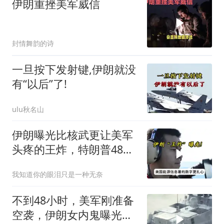
伊朗重挫美军威信
封情舞韵的诗
一旦按下发射键,伊朗就没
有“以后”了!
ulu秋名山
伊朗曝光比核武更让美军
头疼的王炸，特朗普48小
时通牒成空话
我知道你的眼泪只是一种无奈
不到48小时，美军刚准备
空袭，伊朗女内鬼曝光，