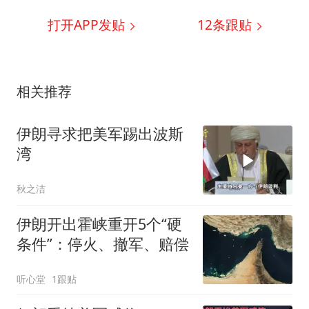
打开APP发贴
12
条跟贴
相关推荐
伊朗寻求把美军踢出波斯
湾
秋之洁
伊朗开出霍峡重开5个“硬
条件”：停火、撤军、赔偿
听心堂
1跟贴