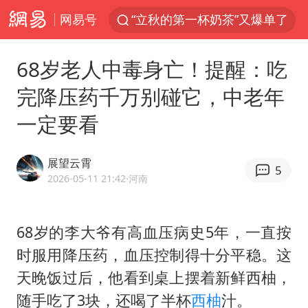
网易号
“立秋的第一杯奶茶”又爆单了
四川宜宾市高县发生4.9级地震
68岁老人中毒身亡！提醒：吃
王力宏演唱会黄牛带观众藏匿被查获
完降压药千万别碰它，中老年
泰国校园枪击案死亡人数升至7人
一定要看
佛山通报笔试前13被淘汰后5名进体检
陕西省委书记赶赴柞水县杏坪镇
展望云霄
5
女孩摆摊卖菌子时收到北大通知书
2026-05-11 21:42
·河南
公司“上四休三”但要降薪1000元
改名后的“青海拉面”店
68岁的李大爷有高血压病史5年，一直按
时服用降压药，血压控制得十分平稳。这
广岛核爆81周年央视播《奥本海默》
天晚饭过后，他看到桌上摆着新鲜西柚，
台风灿鸿未来对中国无影响
随手吃了3块，还喝了半杯
西柚
汁。