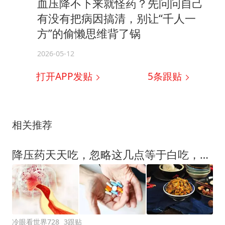
血压降不下来就怪药？先问问自己
有没有把病因搞清，别让“千人一
方”的偷懒思维背了锅
2026-05-12
打开APP发贴
5
条跟贴
相关推荐
降压药天天吃，忽略这几点等于白吃，还会引起严重的后果！
冷眼看世界728
3跟贴