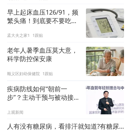
早上起床血压126/91，频
繁头痛！到底要不要吃降
压药？别瞎吃药
孟大夫之家1
1跟贴
老年人暑季血压莫大意，
科学防控保安康
顺义区妇幼保健院
1跟贴
疾病防线如何“朝前一
步”？主动干预与被动接
受，健康效果差异显而易
上观新闻
见
人有没有糖尿病，看排汗就知道?有糖尿病的人，排汗或有2个表现