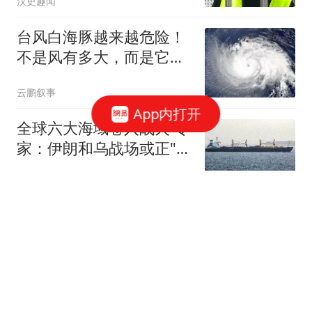
汉史趣闻
台风白海豚越来越危险！
不是风有多大，而是它登
陆后可能赖着不走
云鹏叙事
App内打开
全球六大海域卷入战火 专
家：伊朗和乌战场或正"连
接"
红星新闻
又一部电影撤档 院线从业
者：早已习惯 逐渐无所谓
了
中国新闻周刊
她是东方卫视新一姐，半