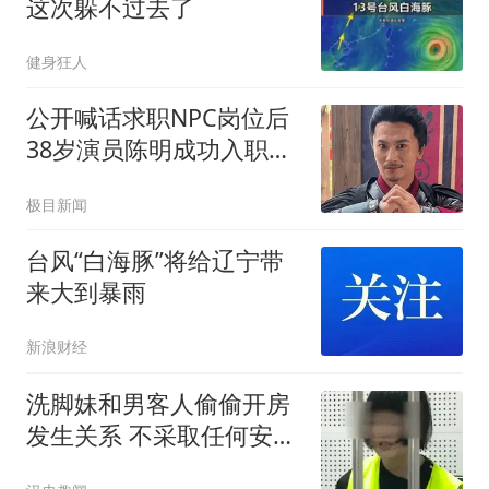
这次躲不过去了
健身狂人
公开喊话求职NPC岗位后
38岁演员陈明成功入职万
岁山
极目新闻
台风“白海豚”将给辽宁带
来大到暴雨
新浪财经
洗脚妹和男客人偷偷开房
发生关系 不采取任何安全
措施