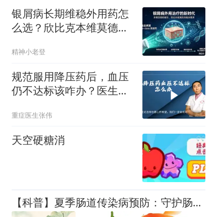
银屑病长期维稳外用药怎
么选？欣比克本维莫德乳
膏安全性与长期应用证据
精神小老登
规范服用降压药后，血压
仍不达标该咋办？医生讲
清楚
重症医生张伟
天空硬糖消
【科普】夏季肠道传染病预防：守护肠胃，轻松过夏天！