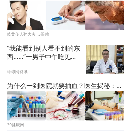
岐黄传人孙大夫
3跟贴
“我能看到别人看不到的东
西……”一男子中午吃见手
青没事，晚上再吃却出现
环球网资讯
幻觉被紧急送医！
为什么一到医院就要抽血？医生揭秘：抽出来的血，最终去了哪里？
39健康网