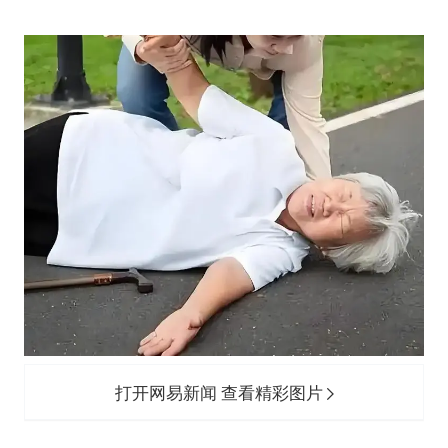
河南某医院2.33亿工程串标案细节披露
立秋的仪式感
朱雨玲晋级WTT横滨冠军赛女单八强
“中国蔬菜之乡”最高温达41.8℃
东方之约 相约未来
打开网易新闻 查看精彩图片