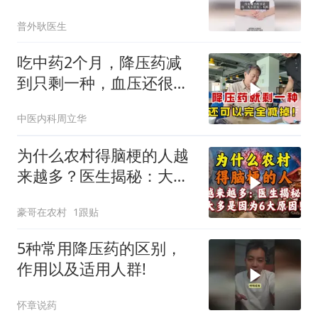
普外耿医生
吃中药2个月，降压药减
到只剩一种，血压还很稳
定，“继续减量”
中医内科周立华
为什么农村得脑梗的人越
来越多？医生揭秘：大多
是因为6大原因！
豪哥在农村
1跟贴
5种常用降压药的区别，
作用以及适用人群!
怀章说药