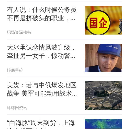
有人说：什么时候公务员
不再是挤破头的职业，那
社会就百业兴旺了
职场资深秘书
大冰承认恋情风波升级，
牵扯另一女子，惊动警
方，两人关系有真相
眼底星碎
美媒：若与中俄爆发地区
战争 美军可能动用战术核
武器
环球网资讯
“白海豚”周末到货，上海