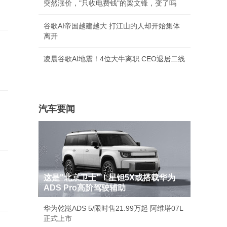
突然涨价，"只收电费钱"的梁文锋，变了吗
谷歌AI帝国越建越大 打江山的人却开始集体
离开
：
凌晨谷歌AI地震！4位大牛离职 CEO退居二线
汽车要闻
这是"北京卫士"！星钽5X或搭载华为
ADS Pro高阶驾驶辅助
华为乾崑ADS 5/限时售21.99万起 阿维塔07L
正式上市