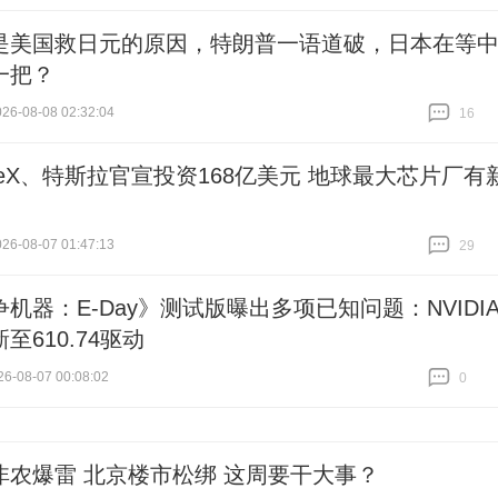
跟贴
0
是美国救日元的原因，特朗普一语道破，日本在等
一把？
6-08-08 02:32:04
16
跟贴
16
ceX、特斯拉官宣投资168亿美元 地球最大芯片厂有
6-08-07 01:47:13
29
跟贴
29
机器：E-Day》测试版曝出多项已知问题：NVIDI
至610.74驱动
6-08-07 00:08:02
0
跟贴
0
非农爆雷 北京楼市松绑 这周要干大事？