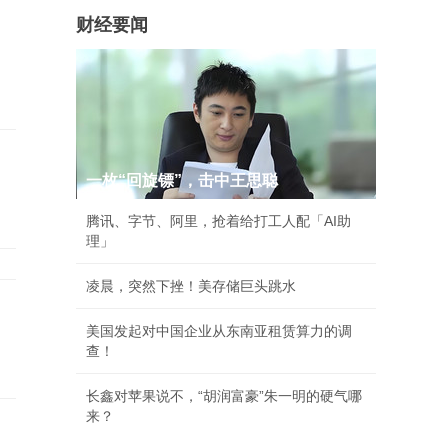
财经要闻
一枚“回旋镖”，击中王思聪
腾讯、字节、阿里，抢着给打工人配「AI助
理」
凌晨，突然下挫！美存储巨头跳水
美国发起对中国企业从东南亚租赁算力的调
查！
长鑫对苹果说不，“胡润富豪”朱一明的硬气哪
来？