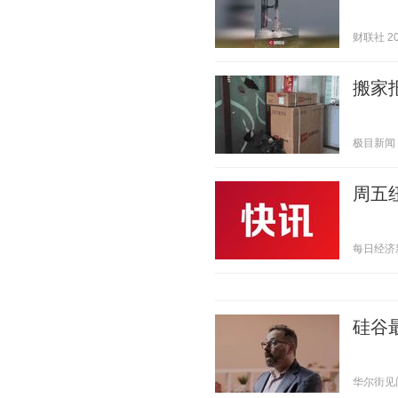
财联社 202
搬家
极目新闻 20
周五
每日经济新闻
硅谷
华尔街见闻官