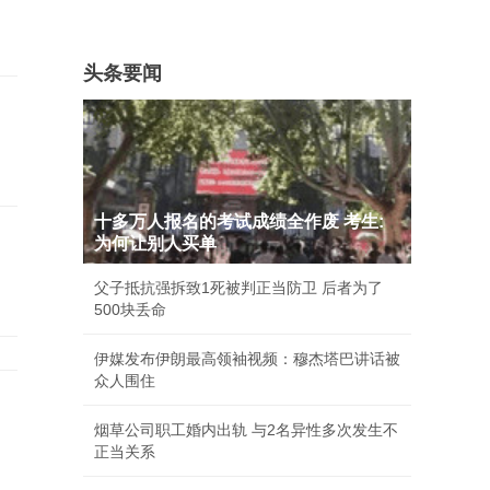
头条要闻
十多万人报名的考试成绩全作废 考生:
为何让别人买单
父子抵抗强拆致1死被判正当防卫 后者为了
500块丢命
伊媒发布伊朗最高领袖视频：穆杰塔巴讲话被
众人围住
烟草公司职工婚内出轨 与2名异性多次发生不
正当关系