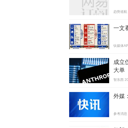
趋势巡航 20
一文
钛媒体APP 
成立仅
大单
智东西 202
外媒
参考消息 20