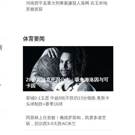
河南西平县重大刑事案嫌疑人落网 在玉米地
里被抓获
中
体育要闻
新
29岁克拉克死因公布：吸食海洛因与可
A
卡因
蓉城0-1玉昆 中超6轮不胜仍13分领跑 奥斯卡
头球制胜+赛季16球
阿莫林上任首败！佩德罗双响，凯赛多凌空
斩，切尔西3-0大胜AC米兰