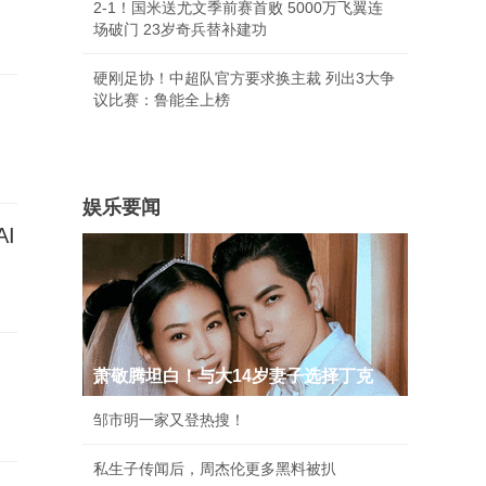
2-1！国米送尤文季前赛首败 5000万飞翼连
场破门 23岁奇兵替补建功
硬刚足协！中超队官方要求换主裁 列出3大争
议比赛：鲁能全上榜
娱乐要闻
I
萧敬腾坦白！与大14岁妻子选择丁克
邹市明一家又登热搜！
私生子传闻后，周杰伦更多黑料被扒