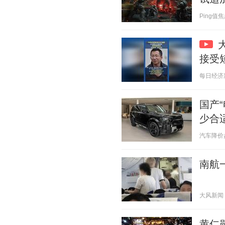
Ping值焦虑
接受
每日经济新闻
国产
少合
汽车降价盘点
南航
大风新闻 20
黄仁