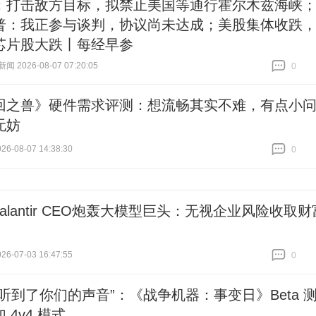
：打击敌方目标，拟禁止美国等通行霍尔木兹海峡
普：我正参与谈判，协议尚未达成；美股集体收跌
芯片股大跌丨每经早参
 2026-08-07 07:20:05
0
跟贴
0
回之兽》硬件需求评测：想流畅其实不难，有点小
无妨
6-08-07 14:38:30
0
跟贴
0
Palantir CEO炮轰大模型巨头：无视企业风险收取财
6-07-03 16:47:55
0
跟贴
0
们听到了你们的声音”：《战争机器：事变日》Beta 
 4v4 模式