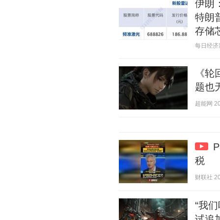
伊朗
特朗
存储
每日经济新闻
《轮
题也
超能网 202
税
财联社 202
“我
试追加