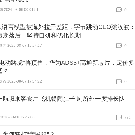
 2026-08-06 00:01:51
0
跟贴
0
大语言模型被海外拉开差距，字节跳动CEO梁汝波
短期落后，坚持自研和优化长期
 2026-08-07 15:54:27
0
跟贴
0
“电动路虎”将预售，华为ADS5+高通新芯片，定价多
适？
 2026-08-07 17:34:22
0
跟贴
0
一航班乘客食用飞机餐闹肚子 厕所外一度排长队
26-08-08 12:47:08
732
跟贴
732
勋为何狂打“亲民牌”？