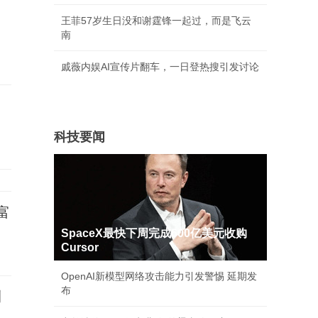
；
王菲57岁生日没和谢霆锋一起过，而是飞云
，
南
戚薇内娱AI宣传片翻车，一日登热搜引发讨论
问
科技要闻
富
SpaceX最快下周完成600亿美元收购
Cursor
OpenAI新模型网络攻击能力引发警惕 延期发
布
测