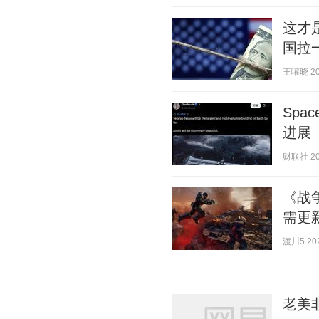
这才
国拉
王嚾晓 202
Spa
进展
财联社 202
《战争
需更新
渡川5 202
老美