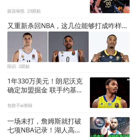
湖人也犯了难
娱说瑜悦
23跟贴
又重新杀回NBA，这几位能够打成咋样呢？
陌识
2跟贴
1年330万美元！朗尼沃克
确定加盟掘金 联手约基奇
冲击总冠军
包饺子ai剪辑
一场未打，詹姆斯就打破
七项NBA记录！湖人高