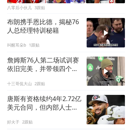
八零后小伙儿
3跟贴
布朗携手恩比德，揭秘76
人总经理特训秘籍
叫醒耳朵b
1跟贴
詹姆斯76人第二场试训赛
依旧完美，并带领四个替
补战胜恩比德的首发
十三哥侃大山
2跟贴
唐斯有资格续约4年2.72亿
美元合同，但内部人士质
疑尼克斯意愿
好火子
2跟贴