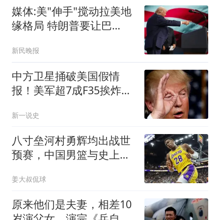
媒体:美"伸手"搅动拉美地
缘格局 特朗普要让巴
西"变天"
新民晚报
中方卫星捅破美国假情
报！美军超7成F35挨炸，
伊朗早就说出实情？
新一说史
八寸垒河村勇辉均出战世
预赛，中国男篮与史上最
强日本队擦肩而过
姜大叔侃球
原来他们是夫妻，相差10
岁演父女，演完《兵自风