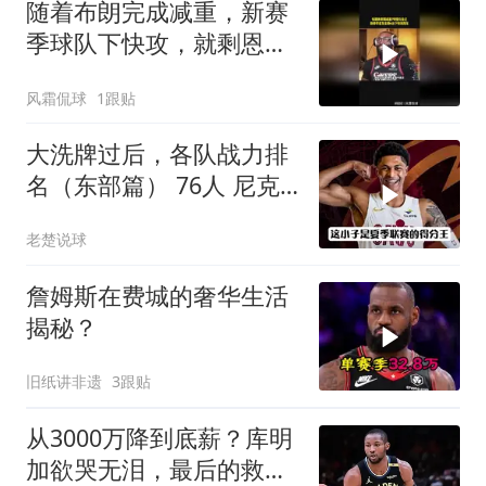
随着布朗完成减重，新赛
季球队下快攻，就剩恩比
德跟不上了
风霜侃球
1跟贴
大洗牌过后，各队战力排
名（东部篇） 76人 尼克
斯 奇才
老楚说球
詹姆斯在费城的奢华生活
揭秘？
旧纸讲非遗
3跟贴
从3000万降到底薪？库明
加欲哭无泪，最后的救星