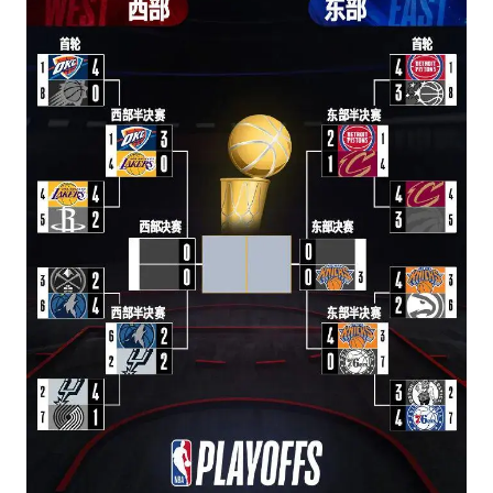
女孩摆摊卖菌子时收到北大通知书
改名后的“青海拉面”店
命案逃犯躲进深山21年活得像野人
广岛核爆81周年央视播《奥本海默》
全球百万人“花钱干农活”
DeepSeek投资宇树科技意味什么
东方之约 相约未来