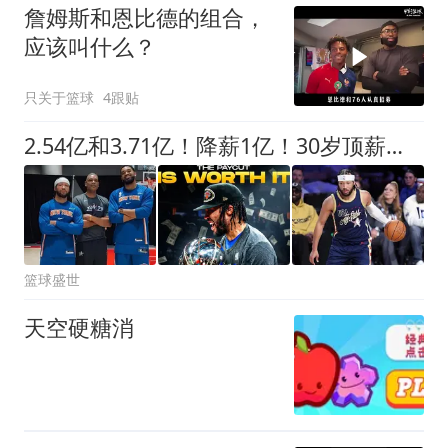
詹姆斯和恩比德的组合，
应该叫什么？
只关于篮球
4跟贴
2.54亿和3.71亿！降薪1亿！30岁顶薪！这次怎么选？
篮球盛世
天空硬糖消