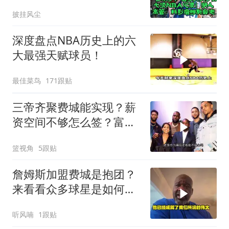
管：料到詹姆斯会走
披挂风尘
深度盘点NBA历史上的六
大最强天赋球员！
最佳菜鸟
171跟贴
三帝齐聚费城能实现？薪
资空间不够怎么签？富保
罗团队内部协调
篮视角
5跟贴
詹姆斯加盟费城是抱团？
来看看众多球星是如何评
价的
听风喃
1跟贴