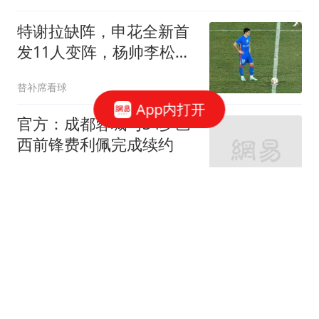
特谢拉缺阵，申花全新首
发11人变阵，杨帅李松益
二选一，米内罗成关键
替补席看球
App内打开
官方：成都蓉城与34岁巴
西前锋费利佩完成续约
懂球帝
高市当着123国的面流泪
说出中国想听的话 扭头就
翻脸
冰语历史
美财长曾做空日元如今要