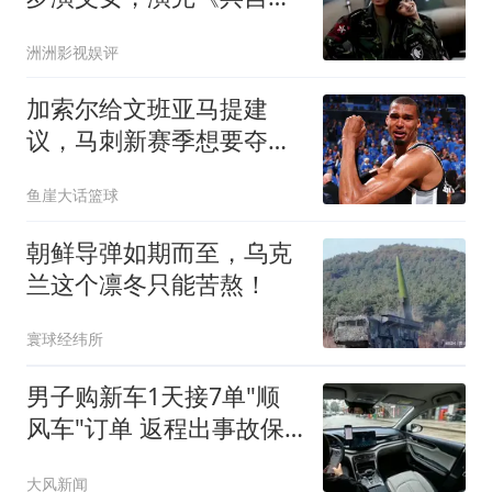
中来》，终于火了
洲洲影视娱评
加索尔给文班亚马提建
议，马刺新赛季想要夺
冠，三点也成为关键
鱼崖大话篮球
朝鲜导弹如期而至，乌克
兰这个凛冬只能苦熬！
寰球经纬所
男子购新车1天接7单"顺
风车"订单 返程出事故保
险拒赔
大风新闻