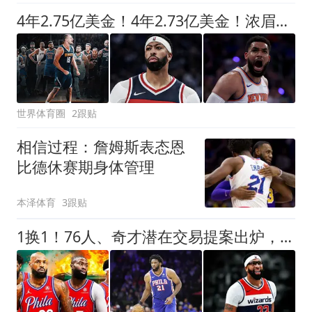
4年2.75亿美金！4年2.73亿美金！浓眉和唐斯都该降薪了
世界体育圈
2跟贴
相信过程：詹姆斯表态恩
比德休赛期身体管理
本泽体育
3跟贴
1换1！76人、奇才潜在交易提案出炉，这操作对双方都不好