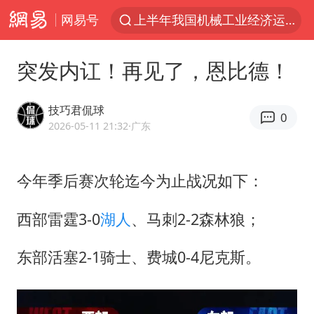
网易号
上半年我国机械工业经济运行稳中有进
官方通报教师招聘笔试前13名被淘汰
突发内讧！再见了，恩比德！
河南撤回“领导带薪错峰休假”通知
泰国枪击案凶手先杀祖父母后行凶
技巧君侃球
0
台风“白海豚”体型变大！环流面积接近13个浙江那么大
2026-05-11 21:32
·广东
泰国校园枪击案死亡人数升至7人
今年季后赛次轮迄今为止战况如下：
东航新规：提前14天可免费退改签
国防部：坚决反制任何闹海挑衅图谋
西部雷霆3-0
湖人
、马刺2-2森林狼；
四川宜宾地震网友称睡觉被摇醒
东部活塞2-1骑士、费城0-4尼克斯。
曝美拒绝乌增购“爱国者”导弹请求
陕西省委书记赶赴柞水县杏坪镇