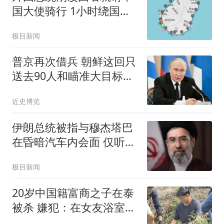
国大使骑行 1小时绕国境
线1圈
极目新闻
普京再次借兵 朝鲜这回只
送去90人和瞄准大目标的
王牌
近史博览
伊朗总统被指与穆杰塔巴
在昏暗汽车内会面 仅听到
声音
极目新闻
20岁中国籍富商之子在泰
被杀 嫌犯：在女友浴室发
现他