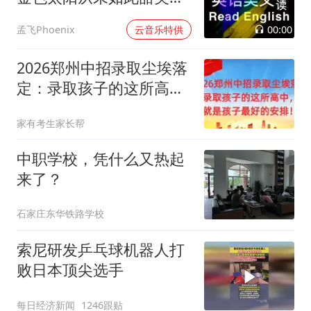
过
00:00
孟飞Phoenix
云音乐特供
2026郑州中招录取尘埃落
定：录取孩子的这所高
中，就是孩子最好的安
家有考生家长帮
排！
中职学校，凭什么又热起
来了？
石家庄东华铁路学校
索尼研发乒乓球机器人打
败日本顶尖选手
每日经济新闻
1246跟贴