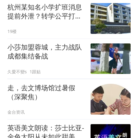
杭州某知名小学扩班消息
提前外泄？转学公平打问
号
19楼
小莎加盟蓉城，主力战队
成都集结备战
久愛不變s
1跟贴
走，去文博场馆过暑假
（深聚焦）
金台资讯
英语美文朗读：莎士比亚-
金色太阳从未如此甜美吻