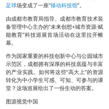
《龙餐馆》 冲奖
足球
场变成了一座“
移动科技馆
”。
笔试第一被劝弃考涉事副校长被撤职
由成都市教育局指导、成都市教育技术装
构建更高水平的全民健身公共服务体系
备管理中心主办的“未来创想+城市资源·赋
挡“张雪机车”民进党当局怕什么
能教育”科技巡展首场活动在这里拉开帷
香港高温刷新历史纪录
幕。
灌溉水坝被隔成鱼塘 村民投诉20余年
作为国家重要的科技创新中心与公园城市
中国第1高楼阻尼器摆动明显
示范区，成都拥有深厚的科技底蕴与丰富
奋力开创中国式现代化建设新局面
的产业实践。如何将这些“高大上”的资源
转化为中小学生可感、可知、可参与的课
堂？这场巡展给出了一份生动的答案。
图源视觉中国