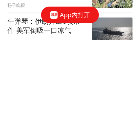
扬子晚报
App内打开
牛弹琴：伊朗开出6项条
件 美军倒吸一口凉气
现代快报
重大刑案嫌犯被抓：逃亡
途中刺伤多人 偷东西吃被
发现
台州交通广播
网红"老表"遗体已找到 22
万粉丝账号宣布永久停更
极目新闻