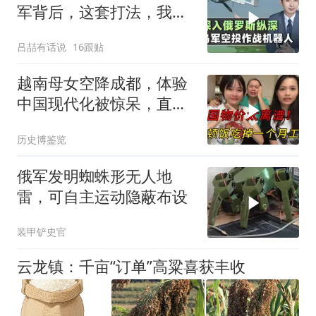
军背后，这套打法，我们
80年前就玩明白了
吕喆有话说
16跟贴
越南母女空降成都，体验
中国现代化被惊呆，直呼
像做梦一样
历史博鉴览
俄军发明蜘蛛形无人地
雷，可自主运动隐蔽布设
装甲铲史官
云龙镇：千亩“订单”高粱喜获丰收