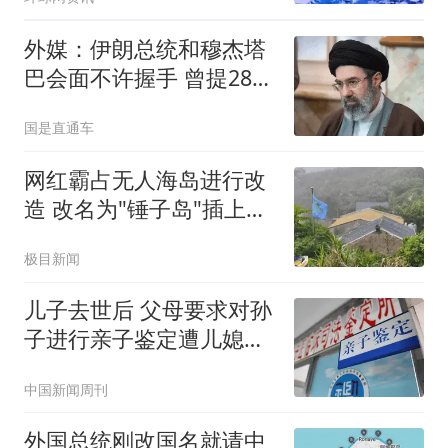
外媒：伊朗总统和穆杰塔
巴会面不许握手 曾提28次
辞呈
国是直通车
网红霸占无人海岛进行改
造 改名为"锤子岛"插上旗
帜
极目新闻
儿子去世后 父母要求对孙
子进行亲子鉴定遭儿媳拒
绝
中国新闻周刊
外国总统刚改国名就请中