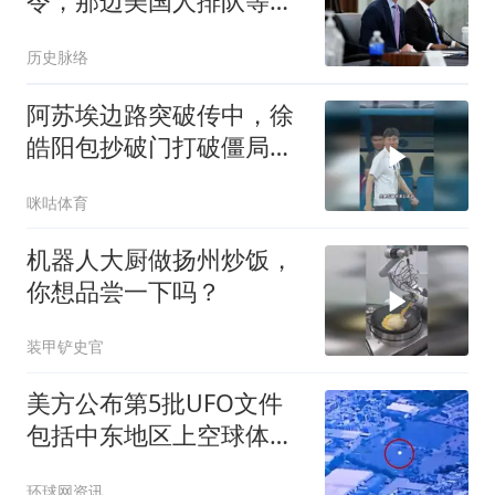
令，那边美国人排队等着
买，这波操作看笑了
历史脉络
阿苏埃边路突破传中，徐
皓阳包抄破门打破僵局，
上海申花1比0领先青岛海
咪咕体育
牛
机器人大厨做扬州炒饭，
你想品尝一下吗？
装甲铲史官
美方公布第5批UFO文件
包括中东地区上空球体有
关视频
环球网资讯