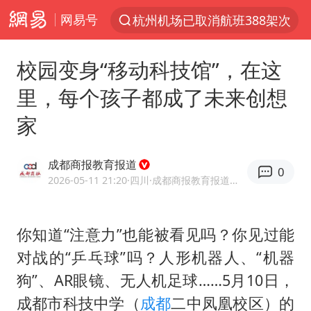
网易号
杭州机场已取消航班388架次
上半年我国经营主体结构持续优化
校园变身“移动科技馆”，在这
白海豚将给京津冀带来大暴雨
里，每个孩子都成了未来创想
《披荆斩棘2026》阵容官宣
家
国足U17与阿森纳决赛取消 并列冠军
2025年小学教师减少13.19万
成都商报教育报道
0
王艺迪2-4不敌张本美和止步4强
2026-05-11 21:20
·四川
·成都商报教育报道官方网易号
以军士兵把枪口对准中国记者
上门女婿出轨女邻居多年被判重婚罪
你知道“注意力”也能被看见吗？你见过能
对战的“乒乓球”吗？人形机器人、“机器
韩军前线部队连曝丑闻
狗”、AR眼镜、无人机足球……5月10日，
女子发现前夫婚内与第三者育子
成都市科技中学（
成都
二中凤凰校区）的