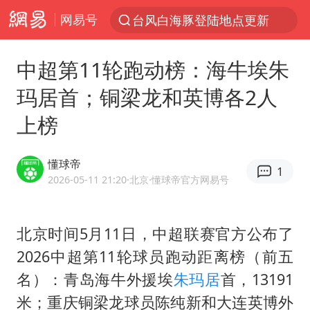
网易号
台风白海豚登陆地点更新
以“新”破局 首发经济点亮城市消费活力
中超第11轮跑动榜：海牛埃朱
看守所辅警收受10万获刑1年
玛居首；铜梁龙和英博各2人
台风白海豚进入48小时警戒线
上榜
陈熠被张本美和连扳三局逆转
李亚鹏向地铁吐血女孩捐99999元
懂球帝
1
多地要求领导干部带头休假
2026-05-11 21:20
·北京
·懂球帝官方网易号
感觉全东北都在等7号
中方回应是否在太平洋海底开采稀土
北京时间5月11日，中超联赛官方公布了
2026中超第11轮球员跑动距离榜（前五
27岁女子成组织卖淫集团主犯被通缉
名）：青岛海牛外援埃
朱玛居
首，13191
法国将禁止“未经同意的电话营销”
米；重庆
铜梁龙
球员陈纯新和大连英博外