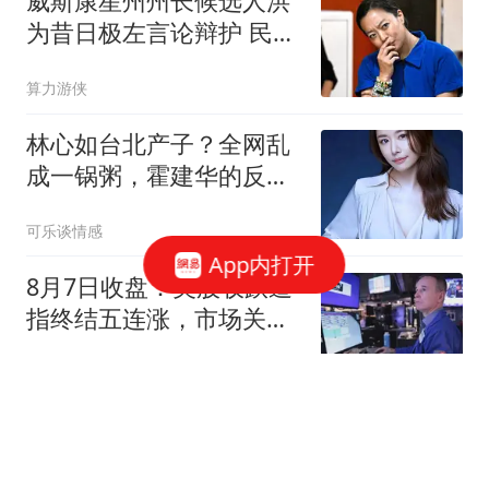
威斯康星州州长候选人洪
为昔日极左言论辩护 民调
落后对手3个百分点
算力游侠
林心如台北产子？全网乱
成一锅粥，霍建华的反应
却让所有人破防！
可乐谈情感
App内打开
8月7日收盘：美股收跌道
指终结五连涨，市场关注
财报与霍尔木兹海峡重启
新浪财经
协议
婚内被出轨、负债百万、
带俩娃的单亲妈妈，却靠