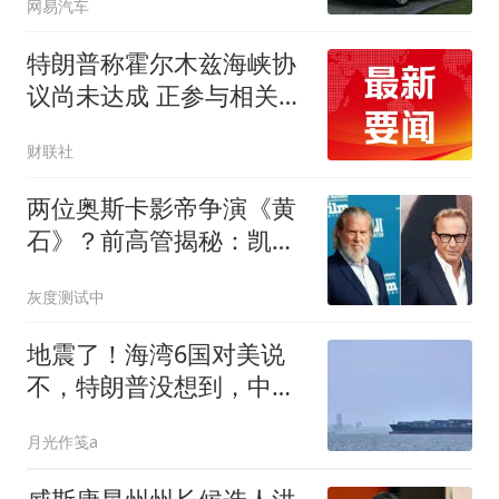
网易汽车
特朗普称霍尔木兹海峡协
议尚未达成 正参与相关谈
判
财联社
两位奥斯卡影帝争演《黄
石》？前高管揭秘：凯文·
科斯特纳差点被杰夫·布里
灰度测试中
吉斯取代
地震了！海湾6国对美说
不，特朗普没想到，中国
三年前这步棋太绝
月光作笺a