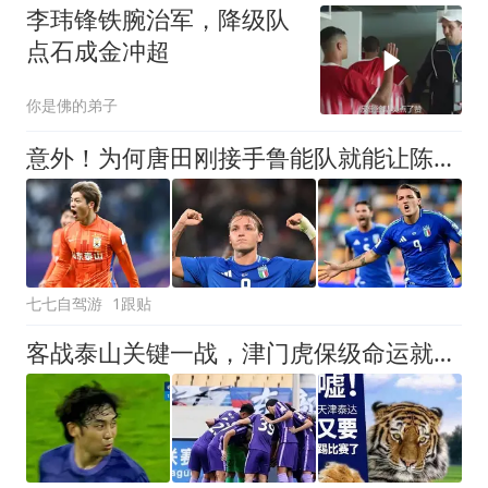
李玮锋铁腕治军，降级队
点石成金冲超
你是佛的弟子
意外！为何唐田刚接手鲁能队就能让陈蒲状态回升，引发球迷热议
七七自驾游
1跟贴
客战泰山关键一战，津门虎保级命运就此走向分水岭