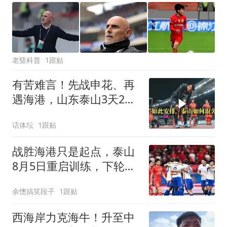
老曁科普
1跟贴
有苦难言！先战申花、再
遇海港，山东泰山3天2
战：谨防双线败北
话体坛
1跟贴
战胜海港只是起点，泰山
8月5日重启训练，下轮对
津门虎蓄势待发
余憁搞笑段子
1跟贴
西海岸力克海牛！升至中