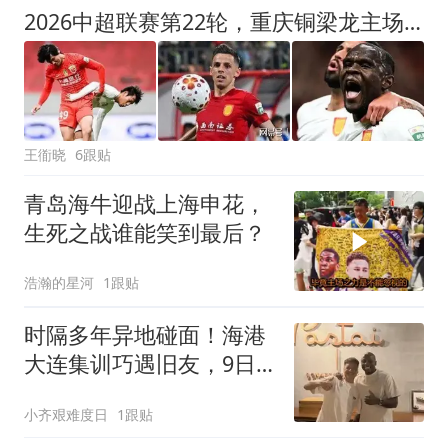
2026中超联赛第22轮，重庆铜梁龙主场迎战上海海港比赛结果前瞻
王衜晓
6跟贴
青岛海牛迎战上海申花，
生死之战谁能笑到最后？
浩瀚的星河
1跟贴
时隔多年异地碰面！海港
大连集训巧遇旧友，9日
客场硬仗蓄势待发
小齐艰难度日
1跟贴