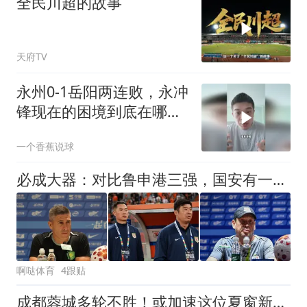
全民川超的故事
天府TV
永州0-1岳阳两连败，永冲
锋现在的困境到底在哪
里？
一个香蕉说球
必成大器：对比鲁申港三强，国安有一种令人羡慕的战略定力
啊哒体育
4跟贴
成都蓉城多轮不胜！或加速这位夏窗新援上位，有望迎来中超首秀