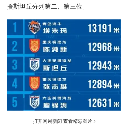
80后女柜员逆袭成4200亿银行副行长
援
斯坦丘
分列第二、第三位。
女子利用漏洞0元薅走3000多件家电
宇树科技 打新
今年已有4位周星驰电影配角去世
房主任回应争议
把党建设得更加坚强有力
41岁女子为鼓励女儿考上985研究生
奋进开新局 实干挑大梁
打开网易新闻 查看精彩图片