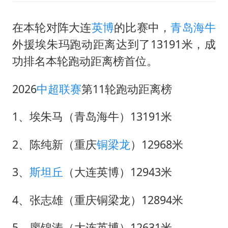
在本轮对阵大连
英博
的比赛中，
青岛海牛
外援埃朱玛跑动距离达到了13191米，成
功排名本轮跑动距离榜首位。
2026
中超联赛
第11轮跑动距离榜
1、埃朱马（青岛海牛）13191米
2、陈纯新（重庆
铜梁龙
）12968米
3、
斯坦丘
（大连英博）12943米
4、张志雄（重庆铜梁龙）12894米
5、廖锦涛（大连英博）12631米