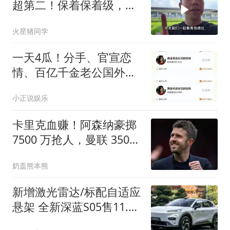
超第二！保着保着级，我
们要踢亚冠了?
火星猪同学
一天4瓜！分手、官宣恋
情、百亿千金老公国外偷
食 关之琳令人意外
小正说娱乐
卡里克血赚！阿森纳豪掷
7500 万抢人，曼联 3500
万引援完胜
奶盖熊本熊
新增激光雷达/标配自适应
悬架 全新深蓝S05售11.59
万起