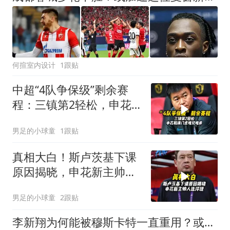
何揎室内设计
1跟贴
中超“4队争保级”剩余赛
程：三镇第2轻松，申花
和津门虎难兄难弟
男足的小球童
1跟贴
真相大白！斯卢茨基下课
原因揭晓，申花新主帅人
选浮现
男足的小球童
2跟贴
李新翔为何能被穆斯卡特一直重用？或许背后有三个原因，值得期待