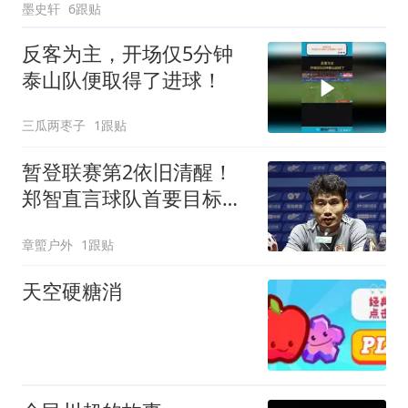
墨史轩
6跟贴
反客为主，开场仅5分钟
泰山队便取得了进球！
三瓜两枣子
1跟贴
暂登联赛第2依旧清醒！
郑智直言球队首要目标保
级，亚冠稳步争取
章蠞户外
1跟贴
天空硬糖消