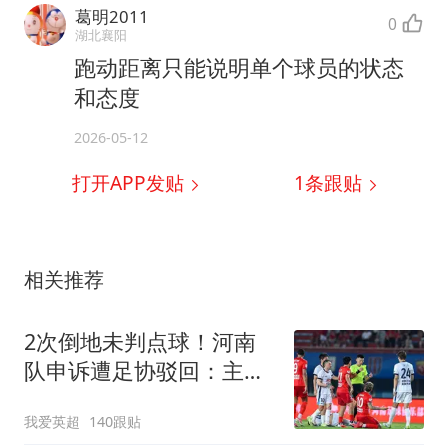
葛明2011
0
湖北襄阳
跑动距离只能说明单个球员的状态
和态度
2026-05-12
打开APP发贴
1
条跟贴
相关推荐
2次倒地未判点球！河南
队申诉遭足协驳回：主裁
决定正确 英博未获利
我爱英超
140跟贴