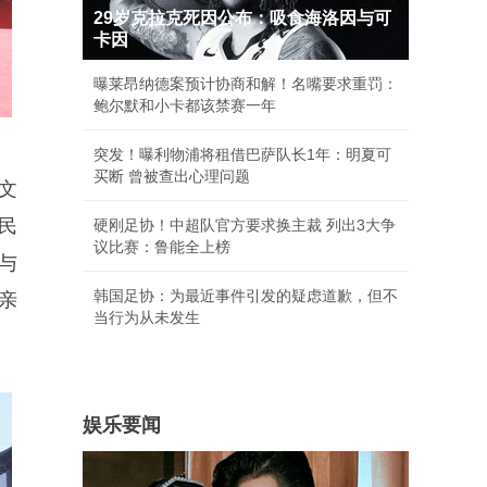
29岁克拉克死因公布：吸食海洛因与可
卡因
曝莱昂纳德案预计协商和解！名嘴要求重罚：
鲍尔默和小卡都该禁赛一年
突发！曝利物浦将租借巴萨队长1年：明夏可
买断 曾被查出心理问题
文
民
硬刚足协！中超队官方要求换主裁 列出3大争
议比赛：鲁能全上榜
与
韩国足协：为最近事件引发的疑虑道歉，但不
亲
当行为从未发生
娱乐要闻