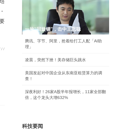
培
・
要
一枚“回旋镖”，击中王思聪
腾讯、字节、阿里，抢着给打工人配「AI助
理」
凌晨，突然下挫！美存储巨头跳水
美国发起对中国企业从东南亚租赁算力的调
查！
深夜利好！26家A股半年报增长，11家全部翻
倍，这个龙头大增632%
科技要闻