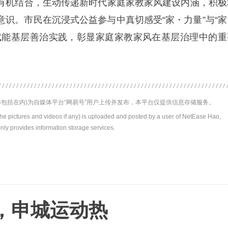
有机结合，生动传递新时代家庭家教家风建设内涵，积极
意识。市民在沉浸式公益参与中真切感受“家・力量”与“家
赋能基层善治实践，彰显家庭家教家风在基层治理中的重
包括在内)为自媒体平台“网易号”用户上传并发布，本平台仅提供信息存储服务。
the pictures and videos if any) is uploaded and posted by a user of NetEase Hao,
nly provides information storage services.
，申城运动热