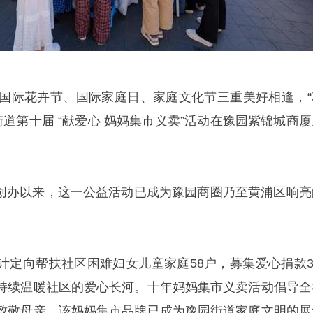
海国际花卉节、国际家庭日、家庭文化节三重美好相逢，“
街道第十届 “献爱心 妈妈集市义卖”活动在豫园紫锦城商厦
市”创办以来，这一公益活动已成为豫园商圈乃至黄浦区响亮
计定向帮扶社区困难妇女儿童家庭58户，募集爱心捐款3.
持续温暖社区的爱心长河。十年妈妈集市义卖活动倡导全
致敬母亲。该妈妈集市品牌已成为豫园街道家庭文明的展