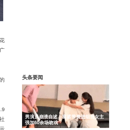
花
广
头条要闻
的
9
男演员崩溃自述：富婆带资进组当女主
社
强加60余场吻戏
示