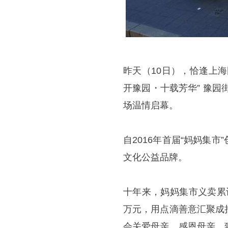
昨天（10日），恰逢上
开豫园・十载芳华” 豫园
场温情启幕。
自2016年首届“妈妈集
文化公益品牌。
十年来，妈妈集市义卖累
万元，用点滴善意汇聚成
会关爱母亲，感恩母亲，