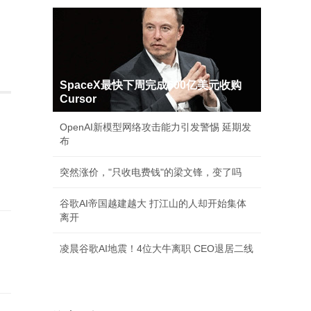
SpaceX最快下周完成600亿美元收购
Cursor
OpenAI新模型网络攻击能力引发警惕 延期发
布
突然涨价，"只收电费钱"的梁文锋，变了吗
谷歌AI帝国越建越大 打江山的人却开始集体
离开
凌晨谷歌AI地震！4位大牛离职 CEO退居二线