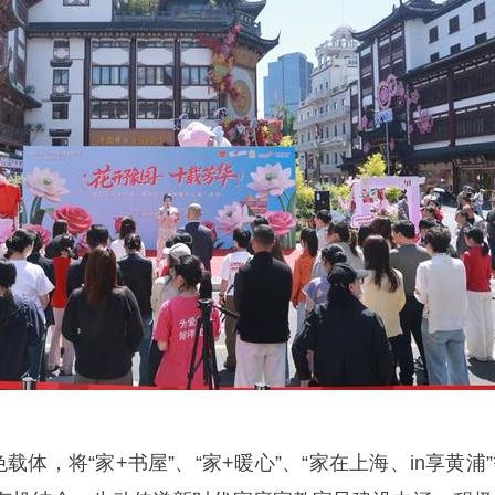
载体，将“家+书屋”、“家+暖心”、“家在上海、in享黄浦