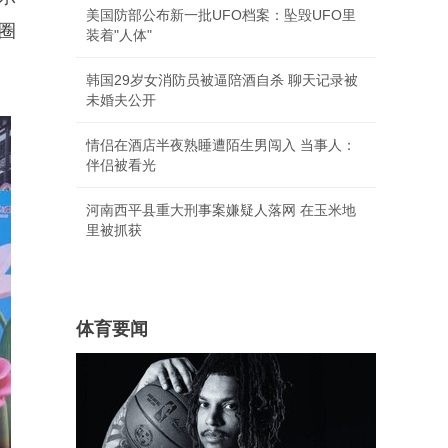
美国防部公布新一批UFO档案：坠毁UFO里
圈
装着"人体"
韩国29岁女消防员被逼陪酒自杀 聊天记录被
未婚夫公开
情侣在酒店半夜熟睡遭陌生男闯入 当事人：
伴侣被看光
河南西平县重大刑事案嫌疑人落网 在玉米地
里被抓获
体育要闻