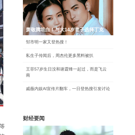
萧敬腾坦白！与大14岁妻子选择丁克
邹市明一家又登热搜！
私生子传闻后，周杰伦更多黑料被扒
王菲57岁生日没和谢霆锋一起过，而是飞云
南
戚薇内娱AI宣传片翻车，一日登热搜引发讨论
财经要闻
”等