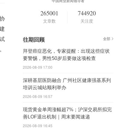
中国商业新闻领导者
265001
744920
协
文章数
关注度
建
试
往期回顾
全部
。
拜登癌症恶化，专家提醒：出现这些症状
要警惕，男性50岁后要做这项检查
2026-08-09 17:00
深耕基层医防融合 广州社区健康强基系列
培训云城站顺利举办
2026-08-09 16:57
现货黄金单周涨幅超7%；沪深交易所拟完
善LOF退出机制｜周末要闻速递
2026-08-09 16:45