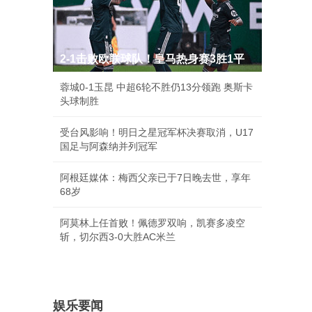
2-1击败欧联球队！皇马热身赛3胜1平
蓉城0-1玉昆 中超6轮不胜仍13分领跑 奥斯卡
头球制胜
受台风影响！明日之星冠军杯决赛取消，U17
国足与阿森纳并列冠军
阿根廷媒体：梅西父亲已于7日晚去世，享年
68岁
阿莫林上任首败！佩德罗双响，凯赛多凌空
斩，切尔西3-0大胜AC米兰
娱乐要闻