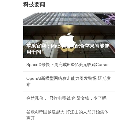
科技要闻
苹果官网：Mac电脑可配合苹果智能使
用千问
SpaceX最快下周完成600亿美元收购Cursor
OpenAI新模型网络攻击能力引发警惕 延期发
布
突然涨价，"只收电费钱"的梁文锋，变了吗
谷歌AI帝国越建越大 打江山的人却开始集体
离开