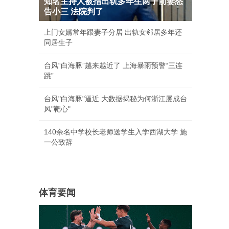
知名主持人被指出轨多年生两子前妻怒
告小三 法院判了
上门女婿常年跟妻子分居 出轨女邻居多年还
同居生子
台风“白海豚”越来越近了 上海暴雨预警“三连
跳”
台风"白海豚"逼近 大数据揭秘为何浙江屡成台
风"靶心"
140余名中学校长老师送学生入学西湖大学 施
一公致辞
体育要闻