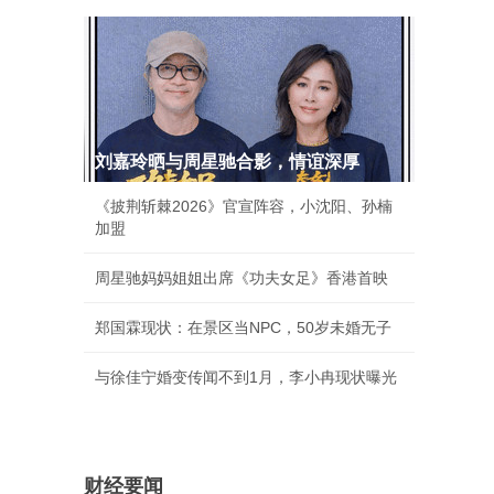
刘嘉玲晒与周星驰合影，情谊深厚
《披荆斩棘2026》官宣阵容，小沈阳、孙楠
加盟
周星驰妈妈姐姐出席《功夫女足》香港首映
郑国霖现状：在景区当NPC，50岁未婚无子
与徐佳宁婚变传闻不到1月，李小冉现状曝光
财经要闻