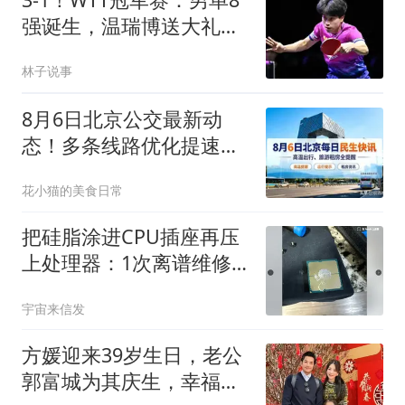
强诞生，温瑞博送大礼，
篠塚大登轻松晋级
林子说事
8月6日北京公交最新动
态！多条线路优化提速，
通勤族出行必看
花小猫的美食日常
把硅脂涂进CPU插座再压
上处理器：1次离谱维修
毁掉整块主板？
宇宙来信发
方媛迎来39岁生日，老公
郭富城为其庆生，幸福感