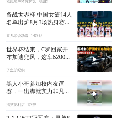
老皢尾声体育解说
7跟贴
员
备战世界杯 中国女篮14人
名单出炉8月3场热身赛至
关重要赛程出炉
喜儿紫说动漫
14跟贴
世界杯结束，C罗回家开
布加迪兜风，这车6200
万！造了两年！
了鱼驴纪实
黑人小哥参加校内友谊
赛，一出脚就实力非凡，
这不邀请他进校队！
搞笑便利店
1跟贴
3-1！WTT冠军赛：男单8