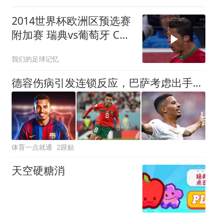
2014世界杯欧洲区预选赛
附加赛 瑞典vs葡萄牙 C罗
帽子戏法 伊布梅开二度
我们的足球记忆
德容伤病引发连锁反应，巴萨考虑出手签下奥纳伊
体育一点就通
2跟贴
天空硬糖消