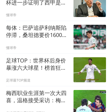
杯进一步证明了西甲是世
界最佳联赛
懂球帝
每体：巴萨追萨利纳斯陷
停滞，桑坦德要价1600万
欧
懂球帝
足球TOP：世界杯后身价
暴涨六大球星！榜首狂涨
3500万！
足球最TOP频道
梅西职业生涯第一次大四
喜，温格接受采访：梅西
是足球游戏里走出来的球