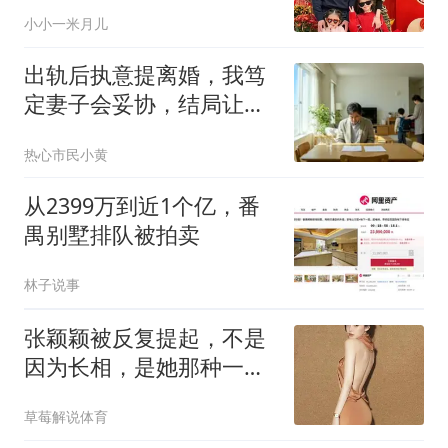
满分！
小小一米月儿
出轨后执意提离婚，我笃
定妻子会妥协，结局让我
彻底后悔
热心市民小黄
从2399万到近1个亿，番
禺别墅排队被拍卖
林子说事
张颖颖被反复提起，不是
因为长相，是她那种一碰
就炸的情绪反应
草莓解说体育