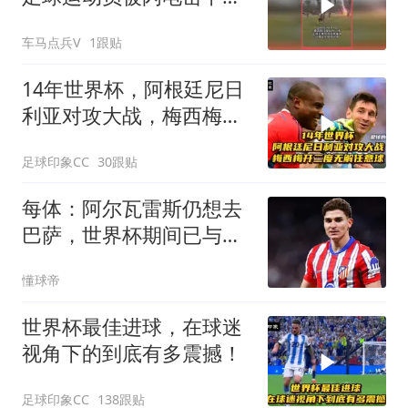
亡
车马点兵V
1跟贴
14年世界杯，阿根廷尼日
利亚对攻大战，梅西梅开
二度无解任意球
足球印象CC
30跟贴
每体：阿尔瓦雷斯仍想去
巴萨，世界杯期间已与西
蒙尼会面
懂球帝
世界杯最佳进球，在球迷
视角下的到底有多震撼！
足球印象CC
138跟贴