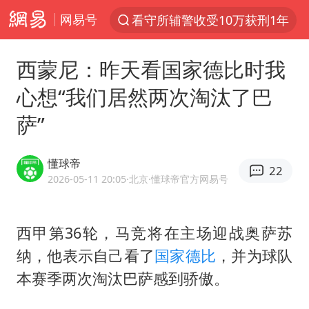
网易号
看守所辅警收受10万获刑1年
以“新”破局 首发经济点亮城市消费活力
西蒙尼：昨天看国家德比时我
中方回应是否在太平洋海底开采稀土
心想“我们居然两次淘汰了巴
佛得角门将亮相智利俱乐部主场
萨”
陈熠叫医疗暂停被驳回 带伤遭逆转
深圳地面沉降致车辆损坏系谣言
懂球帝
22
多地要求领导干部带头休假
2026-05-11 20:05
·北京
·懂球帝官方网易号
今年已有4位周星驰电影配角去世
法国下周开始禁止未经同意的电话营销
西甲第36轮，马竞将在主场迎战奥萨苏
纳，他表示自己看了
国家德比
，并为球队
CIA被曝已秘密设立古巴工作组
本赛季两次淘汰巴萨感到骄傲。
我国编制完成新版全月地质图