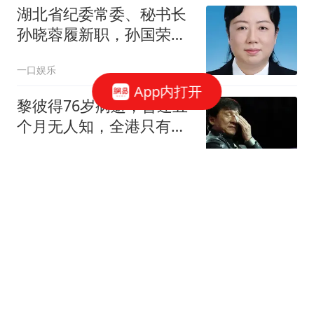
湖北省纪委常委、秘书长
孙晓蓉履新职，孙国荣任
湖北省水利厅党组书记、
一口娱乐
省湖泊局局长
App内打开
黎彼得76岁病逝，昏迷五
个月无人知，全港只有黄
宗泽掏了钱!
陈意小可爱
联合国早已发出警告：中
国人口若快速萎缩，将成
全球最大挑战
小蜜情感说
王音迪、黄欣悦大放异
彩！黄悦鑫仍需打磨，上