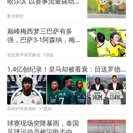
哈尔滨 以赛事流量撬动消
费增量
新浪财经
巅峰梅西梦三巴萨有多
强，巴萨3-1阿森纳，梅西
梅开二度，哈维、伊涅斯
老皢尾声体育解说
1跟贴
塔
1.4亿创纪录！皇马却被看衰：目送罗德里去巴萨，继续四大皆空
我的护球最独特
11跟贴
球赛现场突降暴雨，泰国
足球运动员被闪电击中身