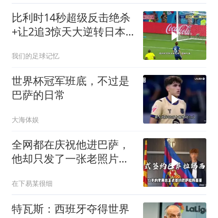
比利时14秒超级反击绝杀
+让2追3惊天大逆转日本
2018世界杯1/8决赛
我们的足球记忆
世界杯冠军班底，不过是
巴萨的日常
大海体娱
全网都在庆祝他进巴萨，
他却只发了一张老照片，
看哭无数人
在下易某很细
特瓦斯：西班牙夺得世界