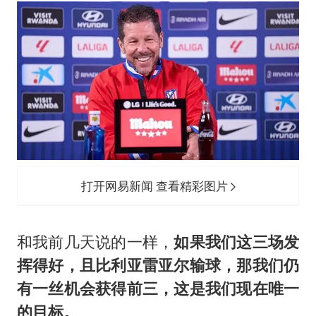
外交部发言人就广岛核爆81周年等答记者问
首次证实！“胶球”存在
感觉全东北都在等7号
泰国一女公务员妆容引争议 本人回应
U17国足1分钟轰2球
80后女柜员逆袭成4200亿银行副行长
27岁女子成组织卖淫集团主犯被通缉
打开网易新闻 查看精彩图片
奋进开新局 实干挑大梁
和我前几天说的一样，
如果我们这三场发
挥得好，且比利亚雷亚尔输球，那我们仍
有一丝机会获得前三，这是我们现在唯一
的目标。