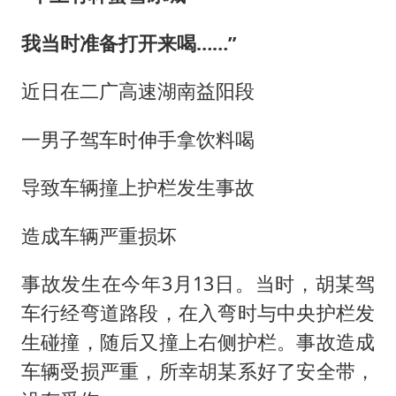
香港宏福苑火灾或由烟头引起
浙江台州《告全体市民书》
我当时准备打开来喝……”
女主硬加吻戏短剧已下架
近日在二广高速湖南益阳段
《给阿嬷的情书》售后来了
人民的健康、体质、幸福一脉相承
一男子驾车时伸手拿饮料喝
导致车辆撞上护栏发生事故
造成车辆严重损坏
事故发生在今年3月13日。当时，胡某驾
车行经弯道路段，在入弯时与中央护栏发
生碰撞，随后又撞上右侧护栏。事故造成
车辆受损严重，所幸胡某系好了安全带，