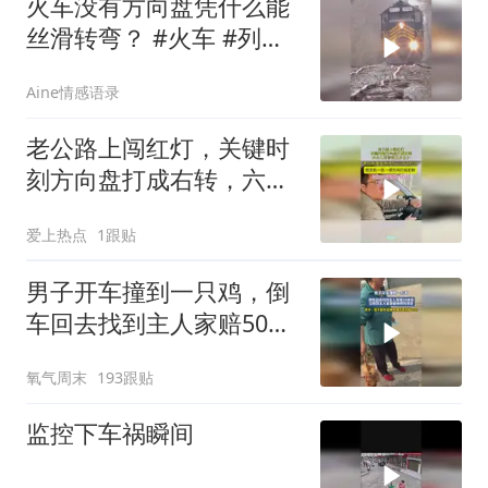
火车没有方向盘凭什么能
丝滑转弯？ #火车 #列车
脱轨 #火车转弯
Aine情感语录
老公路上闯红灯，关键时
刻方向盘打成右转，六分
二百秒变三分五十
爱上热点
1跟贴
男子开车撞到一只鸡，倒
车回去找到主人家赔50块
钱，没想到主人家非要他
氧气周末
193跟贴
把鸡带走
监控下车祸瞬间