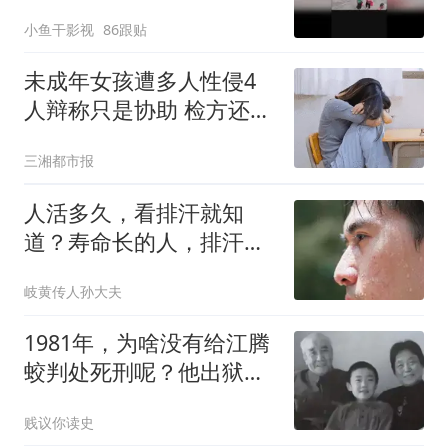
小鱼干影视
86跟贴
未成年女孩遭多人性侵4
人辩称只是协助 检方还原
真相
三湘都市报
人活多久，看排汗就知
道？寿命长的人，排汗一
般有这几个特征
岐黄传人孙大夫
1981年，为啥没有给江腾
蛟判处死刑呢？他出狱
后，还给他分配了住房
贱议你读史