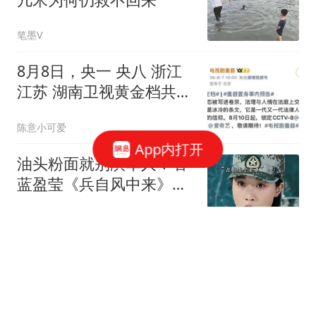
笔墨V
8月8日，央一 央八 浙江
江苏 湖南卫视黄金档共排
5部新剧，你追哪部
陈意小可爱
App内打开
油头粉面就别演军人！看
蓝盈莹《兵自风中来》，
才知女兵巾帼本色
老吴教育课堂
男子患癌申请赔付20万 保
险公司拒绝:未在10日内通
知
环球网资讯