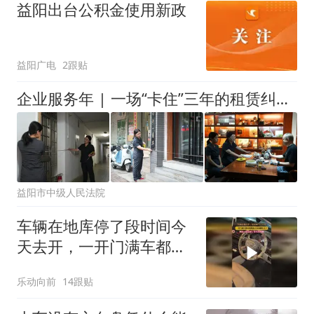
益阳出台公积金使用新政
益阳广电
2跟贴
企业服务年 | 一场“卡住”三年的租赁纠纷 被一把卷尺量开了
益阳市中级人民法院
车辆在地库停了段时间今
天去开，一开门满车都是
霉斑连方向盘都长毛了，
乐动向前
14跟贴
网友：这是放了多久没开
啊