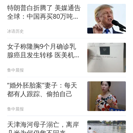
特朗普白折腾了 美媒通告
全球：中国再买80万吨大
豆
冰语历史
女子称隆胸9个月确诊乳
腺癌且发生转移 医美机构
回应
鲁中晨报
“婚外胚胎案”妻子：每天
都有人跟踪、偷拍自己
鲁中晨报
天津海河母子溺亡，离岸
几米为何仍救不回来