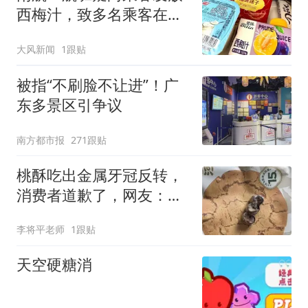
西梅汁，致多名乘客在飞
行途中排队上厕所！乘
大风新闻
1跟贴
客：机上100多人只有2个
厕所；客服回应：并非每
被指“不刷脸不让进”！广
架飞机都会发放西梅汁
东多景区引争议
南方都市报
271跟贴
桃酥吃出金属牙冠反转，
消费者道歉了，网友：不
告他就是心虚
李将平老师
1跟贴
天空硬糖消