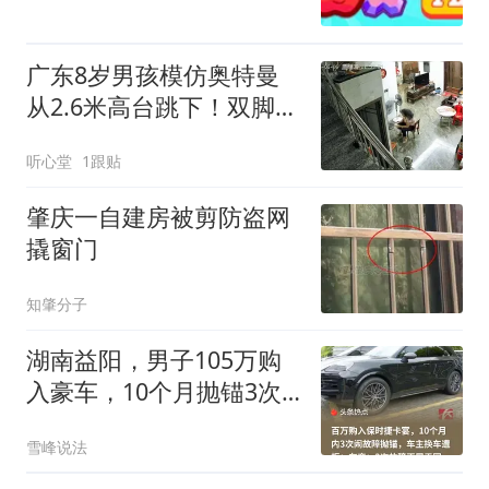
广东8岁男孩模仿奥特曼
从2.6米高台跳下！双脚跟
骨折！
听心堂
1跟贴
肇庆一自建房被剪防盗网
撬窗门
知肇分子
湖南益阳，男子105万购
入豪车，10个月抛锚3次
欲退车被店家拒绝
雪峰说法