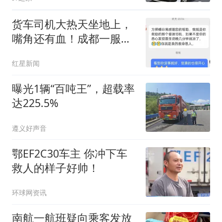
货车司机大热天坐地上，
嘴角还有血！成都一服务
区上演生死救援
红星新闻
曝光1辆“百吨王”，超载率
达225.5%
遵义好声音
鄂EF2C30车主 你冲下车
救人的样子好帅！
环球网资讯
南航一航班疑向乘客发放