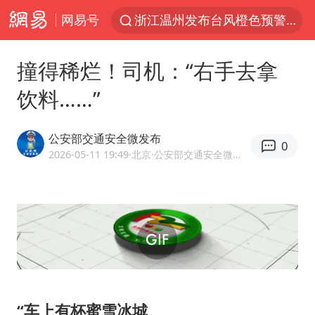
网易号
浙江温州发布台风橙色预警信号
台风白海豚闭眼意味着什么
撞得稀烂！司机：“右手去拿
男童模仿奥特曼从高处跳下致骨折
饮料……”
富婆带资进组给自己硬加60多场吻戏
名创优品一次性内裤 颜面尽失
公安部交通安全微发布
0
“六爷”挂一颗出场
2026-05-11 19:49
·北京
·公安部交通安全微发布官方网易号
白海豚将正面袭击贯穿浙江
梁家辉：到内地拍戏不是北上是回归
视频丨中国东方电气集团原党组副书记、董事宋致远被查
牛津大学一纸声明甩不了锅
包文婧：二胎很难一碗水端平
“车上有杯蜜雪冰城