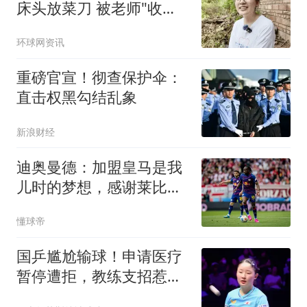
床头放菜刀 被老师"收
养"后逆袭
环球网资讯
重磅官宣！彻查保护伞：
直击权黑勾结乱象
新浪财经
迪奥曼德：加盟皇马是我
儿时的梦想，感谢莱比锡
促成这次转会
懂球帝
国乒尴尬输球！申请医疗
暂停遭拒，教练支招惹争
议，日本对手发声