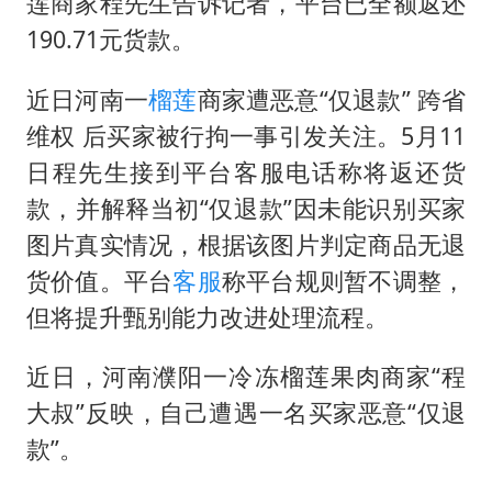
莲商家程先生告诉记者，平台已全额返还
80后女柜员逆袭成4200亿银行副行长
190.71元货款。
27岁女子成组织卖淫集团主犯被通缉
吉林一“温度计大楼”读数爆表
近日河南一
榴莲
商家遭恶意“仅退款” 跨省
女子利用漏洞0元薅走3000多件家电
维权 后买家被行拘一事引发关注。5月11
贵州轮胎子公司获美国退税8136万
日程先生接到平台客服电话称将返还货
款，并解释当初“仅退款”因未能识别买家
郑国霖回应去景区上班被保安拦下
图片真实情况，根据该图片判定商品无退
奋进开新局 实干挑大梁
货价值。平台
客服
称平台规则暂不调整，
但将提升甄别能力改进处理流程。
近日，河南濮阳一冷冻榴莲果肉商家“程
大叔”反映，自己遭遇一名买家恶意“仅退
款”。