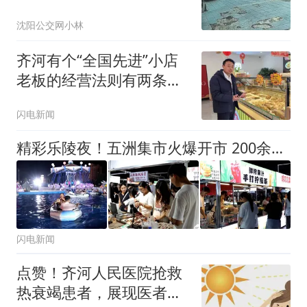
赔不了
沈阳公交网小林
齐河有个“全国先进”小店
老板的经营法则有两条铁
律
闪电新闻
精彩乐陵夜！五洲集市火爆开市 200余摊位点燃枣都烟火气
闪电新闻
点赞！齐河人民医院抢救
热衰竭患者，展现医者仁