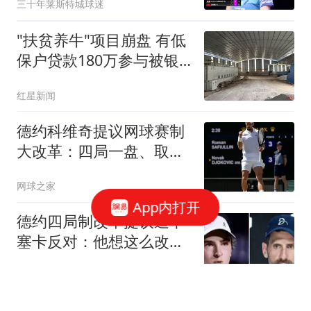
三十年莱斯特城球迷
"扶贫养牛"项目崩盘 有低
保户贷款180万参与被银
行起诉
红星新闻
德约科维奇提议网球赛制
大改革：四局一盘、取消
占先！
网球之家
App内打开
德约四局制改革提议遭丰
塞卡反对：他想这么改是
因为他年纪大了
网球之家