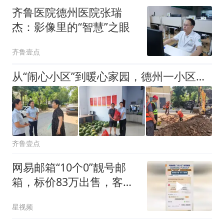
齐鲁医院德州医院张瑞
杰：影像里的“智慧”之眼
齐鲁壹点
从“闹心小区”到暖心家园，德州一小区的“幸福蜕变记”
齐鲁壹点
网易邮箱“10个0”靓号邮
箱，标价83万出售，客
服：已售出
星视频