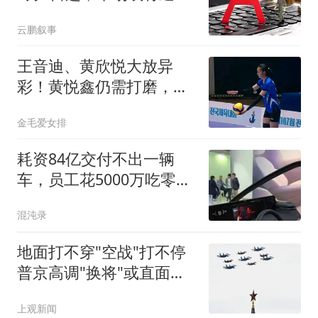
一轮调整行情？
云鹏叙事
王音迪、黄欣悦大放异
彩！黄悦鑫仍需打磨，上
海小将未来担子很重
金毛爱女排
耗资84亿交付不出一辆
车，员工花5000万吃零
食，被央视痛批后破产
混沌录
地面打不穿"空战"打不停
普京高调"换将"或直面消
耗战
上观新闻