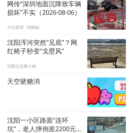
网传“深圳地面沉降致车辆
损坏”不实（2026·08·06）
今日辟谣
59跟贴
沈阳浑河突然“见底”？网
红椅子秒变“戈壁风”
沈阳公交网小林
天空硬糖消
沈阳一小区路面“连环
坑”，老人摔倒差2200元