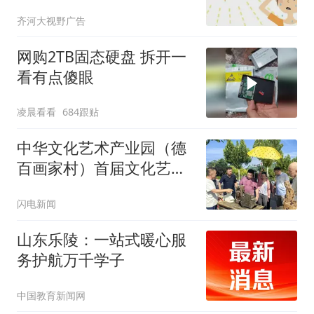
心！
齐河大视野广告
网购2TB固态硬盘 拆开一
看有点傻眼
凌晨看看
684跟贴
中华文化艺术产业园（德
百画家村）首届文化艺术
品交流会举行
闪电新闻
山东乐陵：一站式暖心服
务护航万千学子
中国教育新闻网