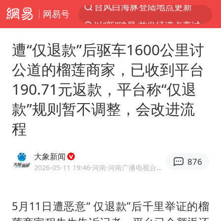
网易号
以“新”破局 首发经济点亮城市消费活力
台风白海豚进入48小时警戒线
遭“仅退款”后驱车1600公里讨
佛得角门将亮相智利俱乐部主场
公道的榴莲商家，已收到平台
宇树科技发行价格150.80元/股
190.71元返款，平台称“仅退
看守所辅警收受10万获刑1年
款”规则暂不调整，会改进流
宇树科技王兴兴身家有望超200亿元
程
CIA被曝已秘密设立古巴工作组
U17国足1分钟轰2球
大象新闻
876
泰国一女公务员妆容引争议 本人回应
2026-05-11 19:46
·河南
·河南广播电视台官方网易号
中国养老床位“三连降”
外交部发言人就广岛核爆81周年等答记者问
5月11日遭恶意“ 仅退款”后千里举证的榴