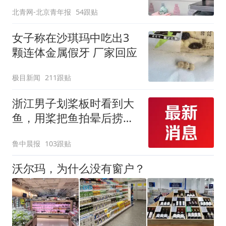
回应
北青网-北京青年报
54跟贴
女子称在沙琪玛中吃出3
颗连体金属假牙 厂家回应
极目新闻
211跟贴
浙江男子划桨板时看到大
鱼，用桨把鱼拍晕后捞
起；当事人：鱼重7斤6
鲁中晨报
103跟贴
两，做成红烧辣子鱼块，
味道很好
沃尔玛，为什么没有窗户？