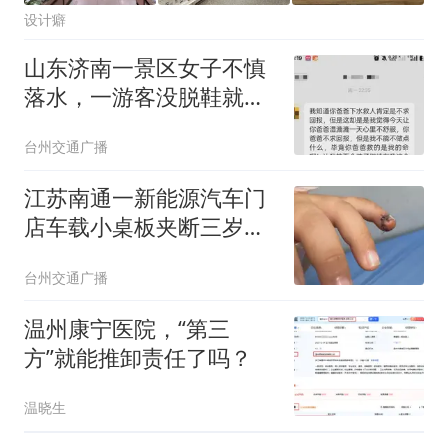
设计癖
山东济南一景区女子不慎
落水，一游客没脱鞋就跃
入水中，景区配合两三分
台州交通广播
钟救起，女子转账感谢被
婉拒，救人者儿子：做好
江苏南通一新能源汽车门
事和赚钱是两码事
店车载小桌板夹断三岁男
童小拇指，门店回应：推
台州交通广播
测因儿童手指细小所致，
将积极配合后续处理
温州康宁医院，“第三
方”就能推卸责任了吗？
温晓生