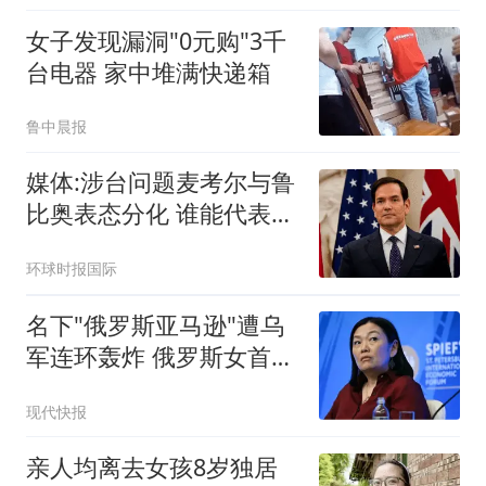
女子发现漏洞"0元购"3千
台电器 家中堆满快递箱
鲁中晨报
媒体:涉台问题麦考尔与鲁
比奥表态分化 谁能代表华
盛顿
环球时报国际
名下"俄罗斯亚马逊"遭乌
军连环轰炸 俄罗斯女首富
怒了
现代快报
亲人均离去女孩8岁独居