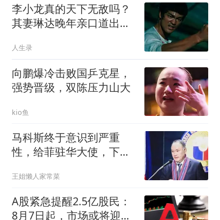
李小龙真的天下无敌吗？
其妻琳达晚年亲口道出实
情：丈夫其实一直对某一
人生录
类对手心存畏惧
向鹏爆冷击败国乒克星，
强势晋级，双陈压力山大
kio鱼
马科斯终于意识到严重
性，给菲驻华大使，下达
5个必须完成的任务
王姐懒人家常菜
A股紧急提醒2.5亿股民：
8月7日起，市场或将迎来