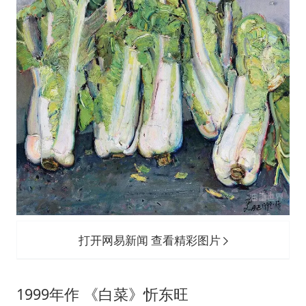
女子利用漏洞0元薅走3000多件家电
宇树科技 打新
今年已有4位周星驰电影配角去世
房主任回应争议
把党建设得更加坚强有力
41岁女子为鼓励女儿考上985研究生
奋进开新局 实干挑大梁
打开网易新闻 查看精彩图片
1999年作 《白菜》忻东旺