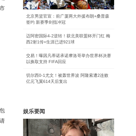
多强
市
北京男篮官宣：前广厦两大外援布朗+桑普森
签约 新赛季剑指冲冠
迈阿密国际4-2逆转！获北美联盟杯开门红 梅
西2射1传+生涯已进921球
交易！曝因凡蒂诺承诺摩洛哥举办世界杯决赛
以换取支持 FIFA回应
切尔西0-1尤文！被轰世界波 阿隆索遭2连败
亿元飞翼614天后复出
包
娱乐要闻
请