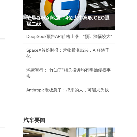
凌晨谷歌AI地震！4位大牛离职 CEO退
居二线
DeepSeek预告API价格上涨：“预计涨幅较大”
SpaceX首份财报：营收暴涨92%，AI狂烧千
亿
鸿蒙智行："竹知了"相关投诉均有明确侵权事
实
Anthropic老板急了：挖来的人，可能只为钱
汽车要闻