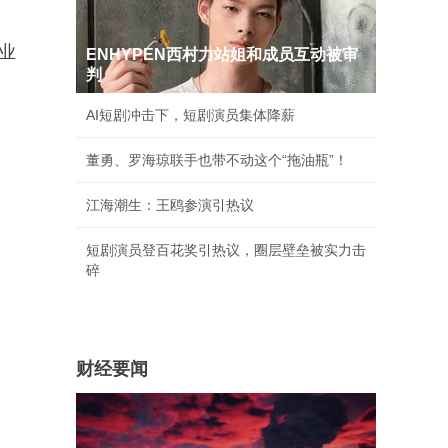
业
ENHYPEN西村力站姐和成员互动被审
判
AI短剧冲击下，短剧演员集体降薪
董勇、罗海琼联手也带不动这个“拖油瓶”！
江海潮生：王鸥参演引热议
短剧演员登百花奖引热议，圈层壁垒被实力击
碎
财经要闻