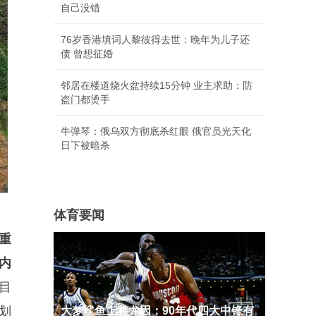
自己没错
76岁香港填词人黎彼得去世：晚年为儿子还
债 曾想征婚
邻居在楼道烧火盆持续15分钟 业主求助：防
盗门都烫手
牛弹琴：俄乌双方彻底杀红眼 俄官员光天化
日下被暗杀
体育要闻
重
内
目
划
大梦鲨鱼上将尤因：90年代四大中锋有