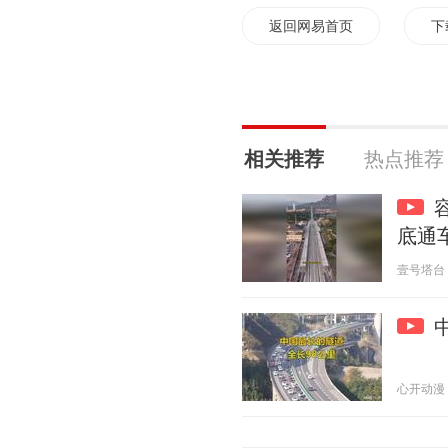
返回网易首页
下
相关推荐
热点推荐
底通
壹号塔台 20
心开动漫 20