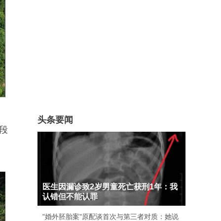
头条要闻
段
医生因漏诊致2岁男童死亡获刑1年：我
认错但不能认罪
"婚外胚胎案"原配谈首次与第三者对质：她说