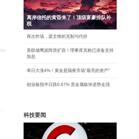
离岸信托的黄昏来了！顶级富豪排队补
税
再次炸场，梁文锋的克制与代价
美联储鹰派阵营扩容！理事库克称已准备支持
加息
单日大涨4%！黄金是隔夜市场“最亮的资产”
创业板指半日跌0.67% 贵金属板块逆势走强
科技要闻