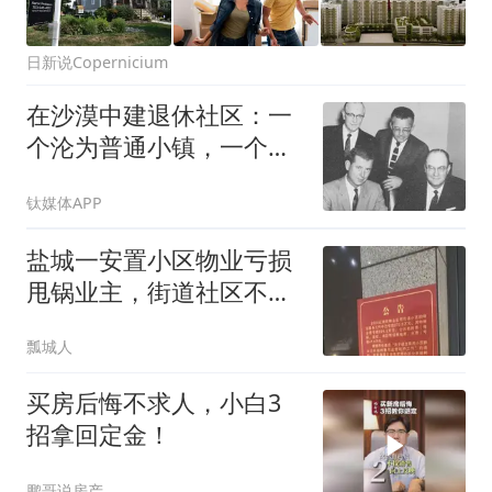
日新说Copernicium
在沙漠中建退休社区：一
个沦为普通小镇，一个成
全球标杆
钛媒体APP
盐城一安置小区物业亏损
甩锅业主，街道社区不能
装看不见
瓢城人
买房后悔不求人，小白3
招拿回定金！
鹏哥说房产