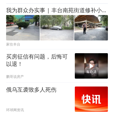
我为群众办实事 | 丰台南苑街道修补小区“麻脸路” 办好民生“心头事”
家住丰台
买房征信有问题，后悔可
以退！
鹏哥说房产
俄乌互袭致多人死伤
环球网资讯