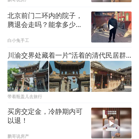
北京前门二环内的院子，
腾退会走吗？能拿多少钱
呢？
白小兔手工
川渝交界处藏着一片“活着的清代民居群”， 重庆十大历史名镇
带着瓶盖儿去旅行
买房交定金，冷静期内可
以退！
鹏哥说房产