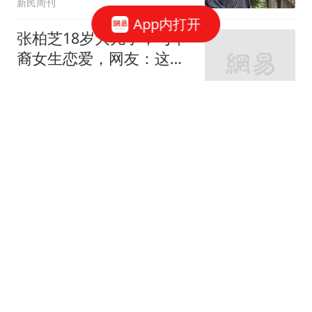
新民周刊
App内打开
张柏芝18岁大儿子，与华
裔女生恋爱，网友：这颜
值，好般配...
LULU生活家
9岁男孩被巨浪卷走近48
小时 目击者：保安曾喊话
劝阻
大风新闻
国内车市"冰火两重天":5
万小车卖不动 40万以上的
抢购
中国新闻周刊
上门女婿常年跟妻子分居