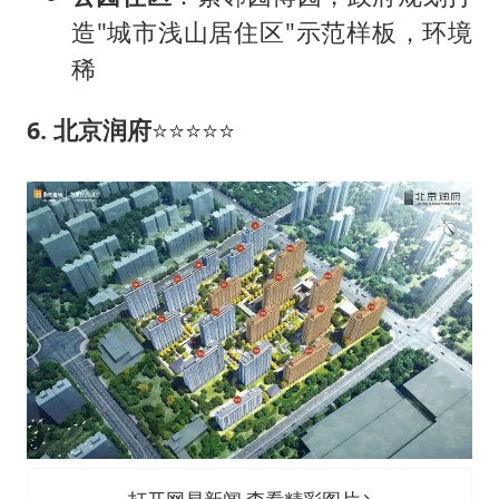
造"城市浅山居住区"示范样板，环境
稀
6. 北京润府
⭐⭐⭐⭐⭐