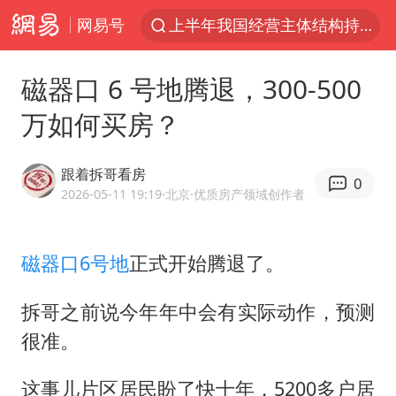
网易号
上半年我国经营主体结构持续优化
俄称边境州遭乌大规模袭击已致13伤
磁器口 6 号地腾退，300-500
杭州机场已取消航班388架次
万如何买房？
于东来回应胖东来近25年老店年底关闭
浙江省委书记：该停下的坚决停下来
跟着拆哥看房
0
中国籍豪华游艇富商之子在泰国被杀
2026-05-11 19:19
·北京
·优质房产领域创作者
白海豚北上或致京津冀暴雨
磁器口
6号地
正式开始腾退了。
美将每月供乌爱国者拦截导弹
国足U17与阿森纳决赛取消 并列冠军
拆哥之前说今年年中会有实际动作，预测
10余省份将出现强风雨 局地特大暴雨
很准。
世界第1特鲁姆普斯诺克中国赛一轮游
这事儿片区居民盼了快十年，5200多户居