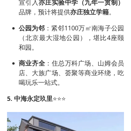
宣引入
亦庄实验中学（九年一贯制）
品牌，预计将提供
亦庄独立学籍
。
公园为邻
：紧邻1100万㎡南海子公园
（北京最大湿地公园），堪比4座颐
和园。
商业齐全
：住总万科广场、山姆会员
店、大族广场、荟聚等商业环绕，吃
喝玩乐一站式。
5. 中海永定玖里
⭐⭐⭐