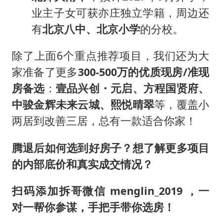
业主子女可获亦庄独立学籍，周边还
有
北京八中、北京小学
的分校。
除了上面6个重点推荐项目，我们还为大
家准备了更多
300-500万的优质现房/准现
房备选
：
壹品兴创・元启、方程国贤府、
中骏金辉未来云城、
熙悦晴翠
等，覆盖小
两居到改善三居，总有一款适合你家！
腾退后如何选到好房子？想了解更多项目
的内部底价和真实成交情况？
扫码添加拆哥微信 menglin_2019 ，一
对一帮你参谋，手把手带你选房！