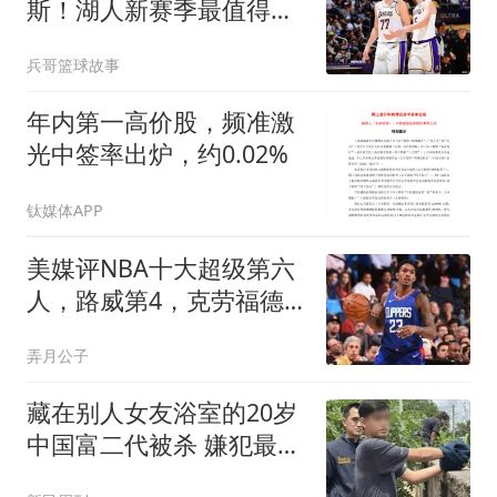
斯！湖人新赛季最值得期
待球员，雷迪克欲重点培
兵哥篮球故事
养
年内第一高价股，频准激
光中签率出炉，约0.02%
钛媒体APP
美媒评NBA十大超级第六
人，路威第4，克劳福德
进前3，第1无悬念
弄月公子
藏在别人女友浴室的20岁
中国富二代被杀 嫌犯最新
发声