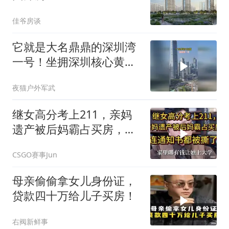
佳爷房谈
它就是大名鼎鼎的深圳湾
一号！坐拥深圳核心黄金
地段
夜猫户外军武
继女高分考上211，亲妈
遗产被后妈霸占买房，连
通知书都被撕了！
CSGO赛事Jun
母亲偷偷拿女儿身份证，
贷款四十万给儿子买房！
右阀新鲜事