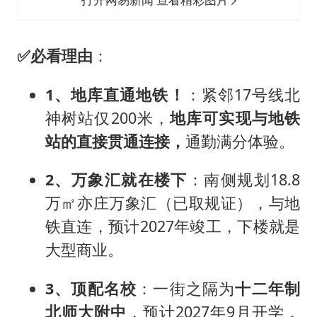
✅
必看理由
：
1、地库直通地铁！
：紧邻17号线北
神树站仅200米，
地库可实现与地铁
站的直接贯通连接，
通勤满分体验。
2、万象汇就在楼下
：南侧规划18.8
万㎡亦庄万象汇（已取规证），与地
铁直连，预计2027年竣工，下楼就是
大型商业。
3、顶配名校
：一街之隔为
十二年制
北师大附中
，预计2027年9月开学，