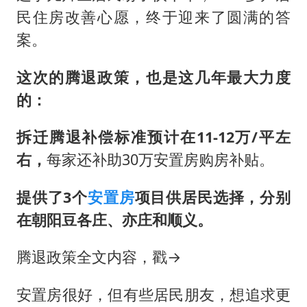
新疆一婚礼线上邀请引热议
民住房改善心愿，终于迎来了圆满的答
《龙餐馆》 冲奖
案。
上门女婿出轨女邻居多年被判重婚罪
这次的腾退政策，也是这几年最大力度
构建更高水平的全民健身公共服务体系
的：
韩军前线部队连曝丑闻
云南一男子胃中取出180颗铁钉
拆迁腾退补偿标准预计在11-12万/平左
奋力开创中国式现代化建设新局面
右，
每家还补助30万安置房购房补贴。
提供了3个
安置房
项目供居民选择，分别
在朝阳豆各庄、亦庄和顺义。
腾退政策全文内容，戳→
安置房很好，但有些居民朋友，想追求更