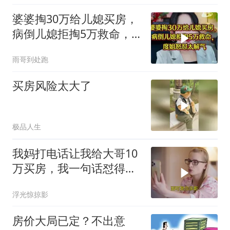
婆婆掏30万给儿媳买房，
病倒儿媳拒掏5万救命，
度姐怒怼太解气
雨哥到处跑
买房风险太大了
极品人生
我妈打电话让我给大哥10
万买房，我一句话怼得她
哑口无言
浮光惊掠影
房价大局已定？不出意