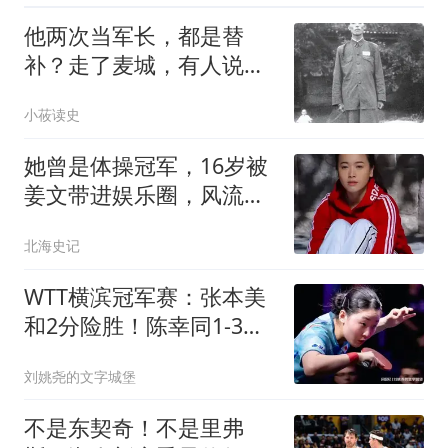
他两次当军长，都是替
补？走了麦城，有人说：
老军长来指挥就好了
小莜读史
她曾是体操冠军，16岁被
姜文带进娱乐圈，风流成
性，绯闻多如雪花
北海史记
WTT横滨冠军赛：张本美
和2分险胜！陈幸同1-3落
后，或卫冕失败？
刘姚尧的文字城堡
不是东契奇！不是里弗