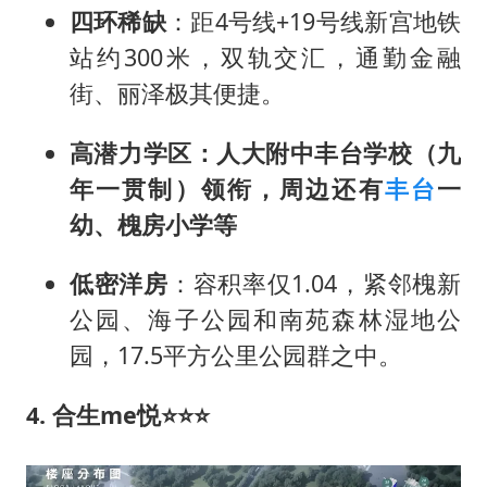
四环稀缺
：距4号线+19号线新宫地铁
站约300米，双轨交汇，通勤金融
街、丽泽极其便捷。
高潜力学区：
人大附中丰台学校（九
年一贯制）
领衔，周边还有
丰台
一
幼、槐房小学等
低密洋房
：容积率仅1.04，紧邻槐新
公园、海子公园和南苑森林湿地公
园，17.5平方公里公园群之中。
4. 合生me悦
⭐⭐⭐