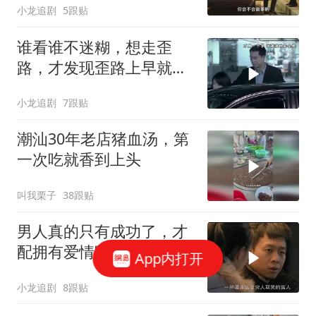
小龙追剧
5跟贴
谁看谁不迷糊，想走歪
路，才发现歪路上早就挤
满了人
小龙追剧
7跟贴
潮汕30年老店猪血汤，第
一次吃就香到上头
叫我栗子
38跟贴
男人真的只有成功了，才
配拥有爱情吗？
App内打开
小龙追剧
8跟贴