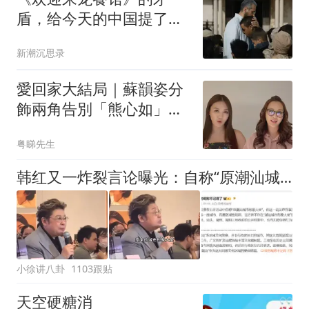
盾，给今天的中国提了个
醒
新潮沉思录
愛回家大結局｜蘇韻姿分
飾兩角告別「熊心如」
傳得罪高層入雪櫃
粤睇先生
韩红又一炸裂言论曝光：自称“原潮汕城市形象大使”，真相打脸了
小徐讲八卦
1103跟贴
天空硬糖消