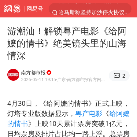
网易号
哈马斯称坚持加沙停火协议路线图
浙江省甬江发生2026年第1号洪水
游潮汕！解锁粤产电影《给阿
白海豚对华东华北影响会大于巴威
嬷的情书》绝美镜头里的山海
央视新主播李秋莹母校发文祝贺
情深
独闯南太行的失联女生最后轨迹已确认
上门女婿出轨女邻居多年被判重婚罪
南方都市报
2
国足U17与阿森纳决赛取消 并列冠军
2026-05-11 19:15
·广东
·南方都市报官方网易号
浙江近300条预警生效中 今夜大部暴雨
香港刷新1884年以来最高气温纪录
4月30日，《给阿嬷的情书》正式上映，
灯塔专业版数据显示，
粤产电影
《
给阿嬷
上海全力守护市民“菜篮子”
的情书
》上映10天累计票房突破1亿元，
以军士兵把枪口对准中国记者
日均票房及排片占比均一路上浮。总票房