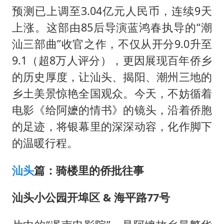
暑期研学游升温 在旅途中增长知识
预测已上调至3.04亿元人民币，连续9天
猫咪过火把节被抹成黑猫
上涨。这部由85后导演蓝鸿春执导的“潮
BLG经理辟谣Bin离队
汕三部曲”收官之作，不仅从开分9.0升至
曹颖儿子首次演长剧
9.1（超8万人评分），更因展现百年侨乡
的历史厚度，让汕头、揭阳、潮州三地的
“开学三件套”全线暴涨
乡土美景惊艳全国观众。今天，不妨循着
总书记点赞的非遗苗绣焕发新生机
电影《给阿嬷的情书》的镜头，沿着侨胞
的足迹，将银幕里的深深动容，化作脚下
的温暖行程。
汕头
篇：骑楼里的侨批往事
汕头小公园开埠区 & 海平路77号