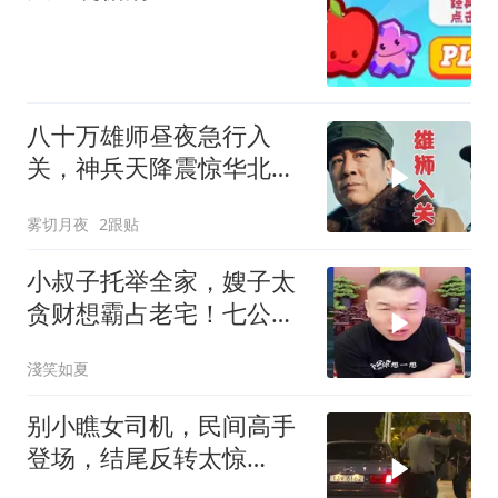
八十万雄师昼夜急行入
关，神兵天降震惊华北敌
军！
雾切月夜
2跟贴
小叔子托举全家，嫂子太
贪财想霸占老宅！七公直
言太没良心
淺笑如夏
别小瞧女司机，民间高手
登场，结尾反转太惊
喜！！