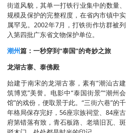
街道风貌，其单一打铁行业集中的数量、
规模及保护的完整程度，在省内市镇中实
属罕见。2002年7月，打铁街作坊群被列
入第四批广东省文物保护单位。
潮州
篇：一秒穿到“泰国”的奇妙之旅
龙湖古寨、泰佛殿
始建于南宋的龙湖古寨，素有“潮汕古建
筑博览”美誉。电影中“泰国街景”“潮州会
馆”的戏份，便取景于此。“三街六巷”的千
年格局保存完好，56座宗族祠堂、84座古
府第错落有致，青石板路、老墙旧瓦、斑
驳木门，处处都是时光的印记。