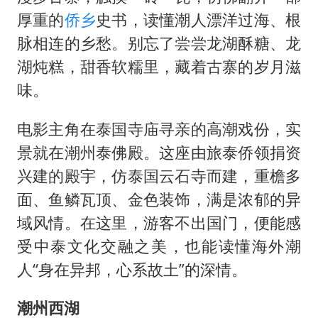
厚重的
侨乡
史书，读懂潮人漂洋过海、根
脉相连的乡愁。别忘了尝尝龙湖酥糖、龙
湖炖糕，甜香软糯里，藏着古寨的岁月滋
味。
电影主角在泰国寺庙寻亲的高潮戏份，实
景就在潮州泰佛殿。这座由旅泰侨领捐资
兴建的殿宇，仿泰国云石寺而建，重檐多
面、鱼鳞瓦顶、金色装饰，满是浓郁的异
域风情。在这里，游客不出国门，便能感
受中泰文化交融之美，也能读懂海外潮
人“身在异邦，心系故土”的深情。
潮州西湖