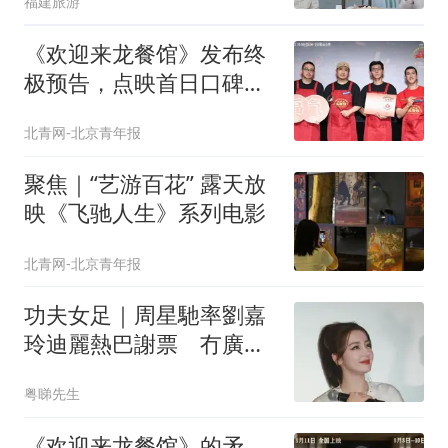
福建旅游
《欢迎来龙餐馆》发布终
极预告，点映首日口碑不
俗
北青网-北京青年报
聚焦｜“艺游百花” 露天放
映《飞驰人生》系列电影
北青网-北京青年报
功夫女足｜周星馳率劉嘉
玲迪麗熱巴謝票 冇廣東
話版彩蛋港版獨有
粤睇先生
《欢迎来龙餐馆》的矛