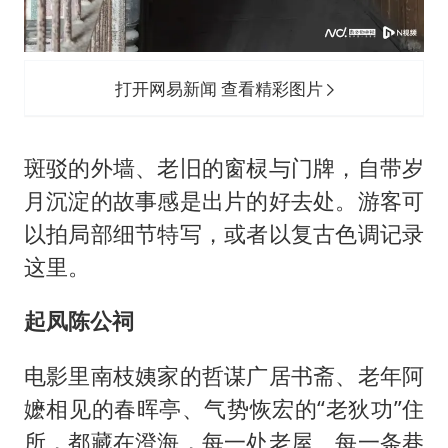
打开网易新闻 查看精彩图片
斑驳的外墙、老旧的窗棂与门牌，自带岁
月沉淀的故事感是出片的好去处。游客可
以拍局部细节特写，或者以复古色调记录
这里。
起凤陈公祠
电影里南枝姨家的哲谋广居书斋、老年阿
嬷相见的春晖亭、气势恢宏的“老狄功”住
所，都藏在澄海，每一处老屋、每一条巷