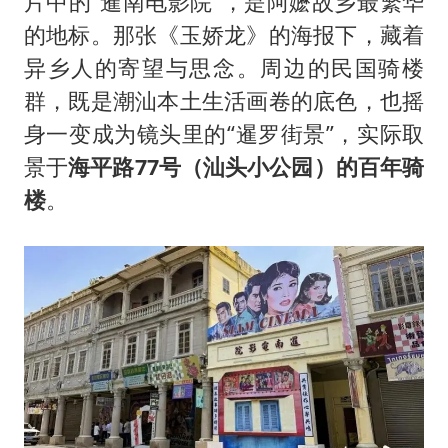
片中的“暹南电影院”，是阿嬷故乡最繁华
的地标。那张《玉娇龙》的海报下，藏着
异乡人的寄望与思念。周边的民国骑楼
群，既是潮汕本土生活画卷的底色，也摇
身一变成为镜头里的“暹罗街景”，实际取
景于
海平路77号（汕头小公园）的百年骑
楼
。