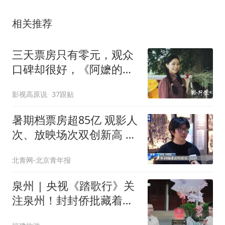
相关推荐
三天票房只有零元，观众
口碑却很好，《阿嬷的情
书》的成功难复制
影视高原说
37跟贴
暑期档票房超85亿 观影人
次、放映场次双创新高 爆
燃千亿级市场
北青网-北京青年报
泉州 | 央视《踏歌行》关
注泉州！封封侨批藏着最
深情的告白