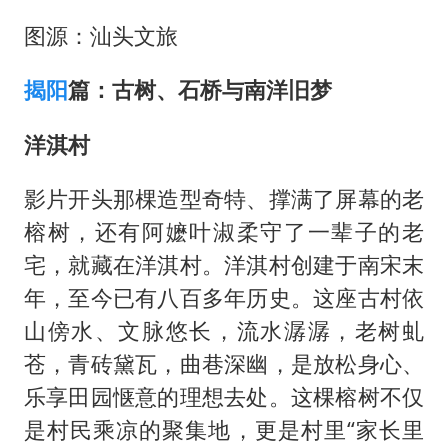
图源：汕头文旅
揭阳
篇：古树、石桥与南洋旧梦
洋淇村
影片开头那棵造型奇特、撑满了屏幕的老
榕树，还有阿嬷叶淑柔守了一辈子的老
宅，就藏在洋淇村。洋淇村创建于南宋末
年，至今已有八百多年历史。这座古村依
山傍水、文脉悠长，流水潺潺，老树虬
苍，青砖黛瓦，曲巷深幽，是放松身心、
乐享田园惬意的理想去处。这棵榕树不仅
是村民乘凉的聚集地，更是村里“家长里