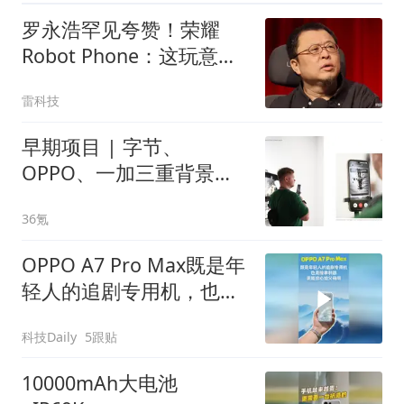
罗永浩罕见夸赞！荣耀
Robot Phone：这玩意儿
真抄不了
雷科技
早期项目 | 字节、
OPPO、一加三重背景产
品人，将软硬一体写入底
36氪
层，要让AI看懂世界
OPPO A7 Pro Max既是年
轻人的追剧专用机，也是
接单利器，更能放心给父
科技Daily
5跟贴
母用
10000mAh大电池