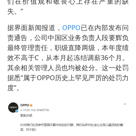
四川宜宾市高县发生4.9级地震
们在价值观和敬畏心上存在严重的缺
失。”
台湾海峡南口北上船舶实施交通管制
“新疆阿勒泰八月能滑雪”不实
据界面新闻报道，
OPPO
已在内部发布问
江苏发布台风蓝色预警
责通告，公司中国区业务负责人段要辉负
向鹏0-3不敌张本智和
最终管理责任，职级直降两级，本年度绩
效不高于C，从本月起冻结调薪36个月。
今日立秋你咬秋了吗
其余相关管理人员也均被处分。这一处罚
东方之约 相约未来
据悉“属于OPPO历史上罕见严厉的处罚力
度”。