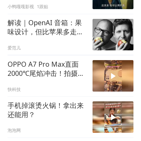
小鸭嘎嘎影视
1跟贴
解读｜OpenAI 音箱：果
味设计，但比苹果多走一
步
爱范儿
OPPO A7 Pro Max直面
2000℃尾焰冲击！拍摄国
产全球最大固体火箭发射
快科技
手机掉滚烫火锅！拿出来
还能用？
泡泡网