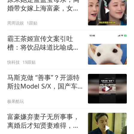
婚带女嫁上海富豪，女儿
出演央视正剧
周周说娱
1跟贴
霸王茶姬宣传文案引吐
槽：将饮品味道比喻成小
狗的脚丫
快科技
19跟贴
马斯克做 “善事”？开源特
斯拉Model S/X，国产车
又能抄了？
极果酷玩
富豪嫌弃妻子无所事事，
离婚后才知贤妻难得，秦
岚实力演绎