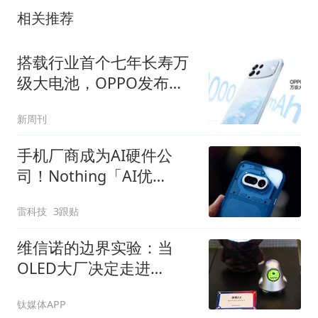
相关推荐
搭载行业首个七年长寿万
级大电池，OPPO发布新
一代耐用传奇A7 Pro Max
新周刊
手机厂商成为AI硬件公
司！Nothing「AI优
先」、vivo重启AI眼镜
雷科技
3跟贴
维信诺的边界实验：当
OLED大厂决定走进
ChinaJoy
钛媒体APP