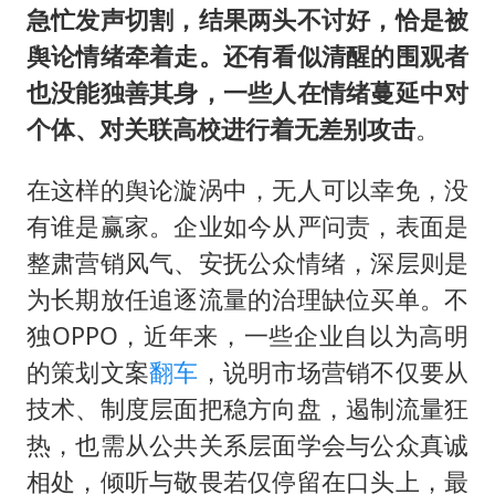
急忙发声切割，结果两头不讨好，恰是被
舆论情绪牵着走。还有看似清醒的围观者
也没能独善其身，一些人在情绪蔓延中对
个体、对关联高校进行着无差别攻击
。
在这样的舆论漩涡中，无人可以幸免，没
有谁是赢家。企业如今从严问责，表面是
整肃营销风气、安抚公众情绪，深层则是
为长期放任追逐流量的治理缺位买单。不
独OPPO，近年来，一些企业自以为高明
的策划文案
翻车
，说明市场营销不仅要从
技术、制度层面把稳方向盘，遏制流量狂
热，也需从公共关系层面学会与公众真诚
相处，倾听与敬畏若仅停留在口头上，最