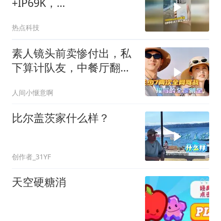
+IP69K，
#oppoa7promax 有多抗
热点科技
造？#oppo万级长寿大电
池
素人镜头前卖惨付出，私
下算计队友，中餐厅翻车
早有预兆
人间小惬意啊
比尔盖茨家什么样？
创作者_31YF
天空硬糖消