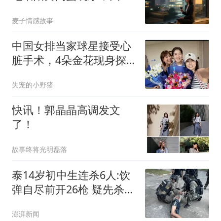
见救护车停在楼下，丈夫
麦子情感故事
已昏迷不醒抢救中
中国女排当家球星接受心
脏手术，4朵金花现身探
望，重返赛场成疑
失宠的小野猪
快讯！郭晶晶高调发文
了！
故事终将光明磊落
泰14岁初中生连杀6人:饮
弹自尽前开26枪 疑先杀祖
父母
澎湃新闻