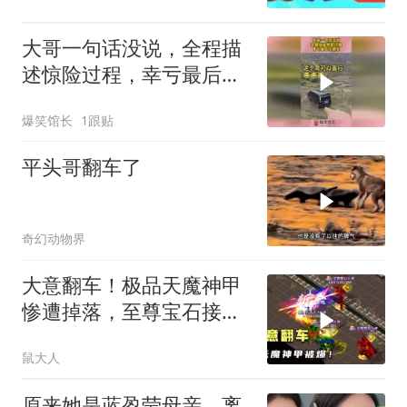
大哥一句话没说，全程描
述惊险过程，幸亏最后没
翻车！
爆笑馆长
1跟贴
平头哥翻车了
奇幻动物界
大意翻车！极品天魔神甲
惨遭掉落，至尊宝石接连
损毁
鼠大人
原来她是蓝盈莹母亲，离