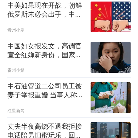
中美如果现在开战，朝鲜
俄罗斯未必会出手，中国
只能靠这四支力量
贵州小娟
中国妇女报发文，高调官
宣全红婵新身份，国家队
弃用传闻早有真相
贵州小娟
中石油管道二公司员工被
妻子举报重婚 当事人称被
记过
红星新闻
丈夫半夜高烧不退我拒接
电话陪男闺蜜玩乐，回家