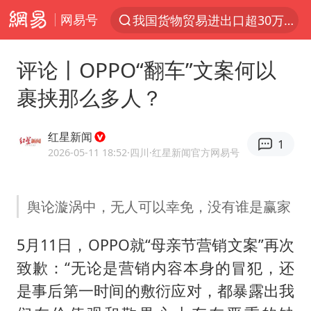
网易号
上半年我国机械工业经济运行稳中有进
台风白海豚加强
评论丨OPPO“翻车”文案何以
官方通报教师招聘笔试前13名被淘汰
裹挟那么多人？
国防部回应日本试射“战斧”导弹
广东雷州通报特教老师招聘违规事件
红星新闻
1
A股三大股指收涨
2026-05-11 18:52
·四川
·红星新闻官方网易号
“立秋的第一杯奶茶”又爆单了
舆论漩涡中，无人可以幸免，没有谁是赢家
泰国校园枪击案死亡人数升至7人
泰国枪击案凶手先杀祖父母后行凶
5月11日，OPPO就“母亲节营销文案”再次
宇树科技中一签需缴款7.54万元
致歉：“无论是营销内容本身的冒犯，还
国防部：坚决反制任何闹海挑衅图谋
是事后第一时间的敷衍应对，都暴露出我