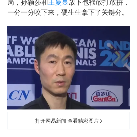
局，孙颖莎和
王曼昱
放下包袱敢打敢拼，
一分一分咬下来，硬生生拿下了关键分。
打开网易新闻 查看精彩图片