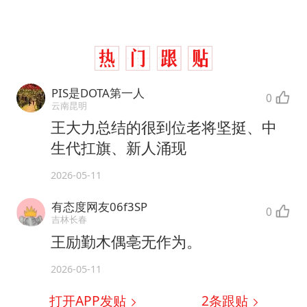
PIS是DOTA第一人
0
云南昆明
王大力总结的很到位老将坚挺、中
生代扛旗、新人涌现
2026-05-11
有态度网友06f3SP
0
吉林长春
王励勤木偶亳无作为。
2026-05-11
打开APP发贴
2
条跟贴