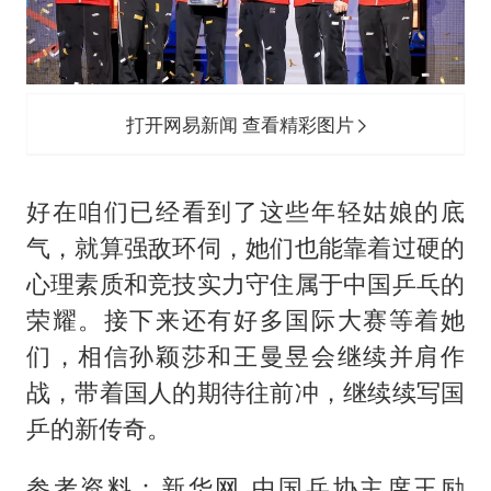
打开网易新闻 查看精彩图片
好在咱们已经看到了这些年轻姑娘的底
气，就算强敌环伺，她们也能靠着过硬的
心理素质和竞技实力守住属于中国乒乓的
荣耀。接下来还有好多国际大赛等着她
们，相信孙颖莎和王曼昱会继续并肩作
战，带着国人的期待往前冲，继续续写国
乒的新传奇。
参考资料：新华网 中国乒协主席王励