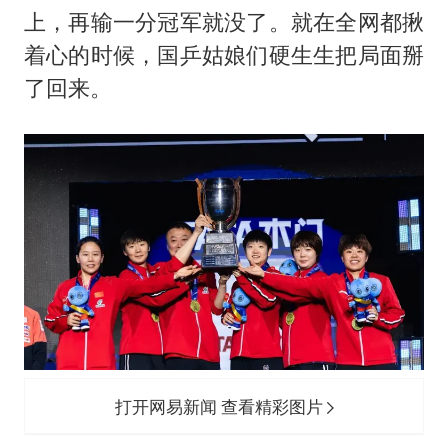
大疆错失宇树
上，再输一分冠军就没了。就在全网都揪
三预警齐发 11个省份有大到暴雨
着心的时候，国乒姑娘们硬生生把局面掰
“还不如不放假”
了回来。
从科技创新看开局起步的时与势
打开网易新闻 查看精彩图片