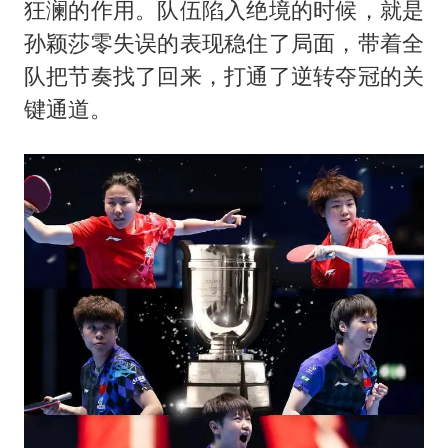
狂澜的作用。队伍陷入绝境的时候，就是
孙颖莎零失误的表现稳住了局面，带着全
队把节奏找了回来，打通了逆转夺冠的关
键通道。