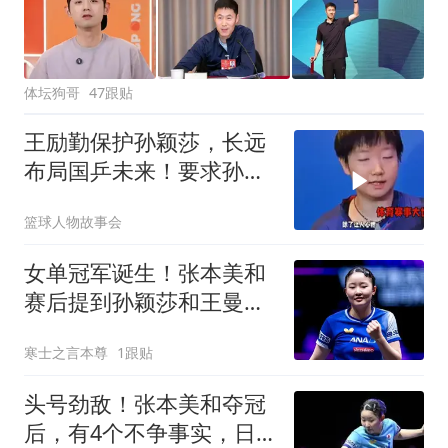
体坛狗哥
47跟贴
王励勤保护孙颖莎，长远
布局国乒未来！要求孙颖
莎退赛来休养身体
篮球人物故事会
女单冠军诞生！张本美和
赛后提到孙颖莎和王曼
昱，喜提27万奖金
寒士之言本尊
1跟贴
头号劲敌！张本美和夺冠
后，有4个不争事实，日