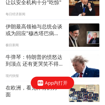
让以安全机构十分"吃惊"
每日经济新闻
伊朗最高领袖与总统会谈
或为回应"穆杰塔巴病
危"报道
极目新闻
牛弹琴：特朗普的愤怒达
到顶点 还有更哭笑不得一
幕
现代快报
App内打开
在欧洲，看见体育的另一
面