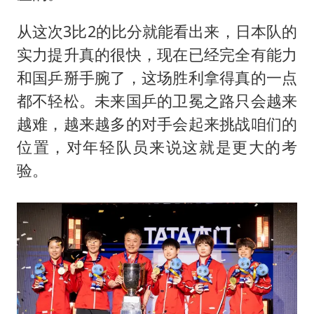
从这次3比2的比分就能看出来，日本队的
实力提升真的很快，现在已经完全有能力
和国乒掰手腕了，这场胜利拿得真的一点
都不轻松。未来国乒的卫冕之路只会越来
越难，越来越多的对手会起来挑战咱们的
位置，对年轻队员来说这就是更大的考
验。