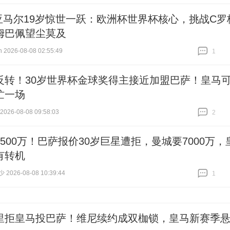
跟贴
3
亚马尔19岁惊世一跃：欧洲杯世界杯核心，挑战C罗
姆巴佩望尘莫及
026-08-08 02:55:49
1
跟贴
1
反转！30岁世界杯金球奖得主接近加盟巴萨！皇马
忙一场
26-08-08 09:58:03
2
跟贴
2
500万！巴萨报价30岁巨星遭拒，曼城要7000万，
有转机
026-08-08 10:39:44
1
跟贴
1
里拒皇马投巴萨！维尼续约成双枷锁，皇马新赛季