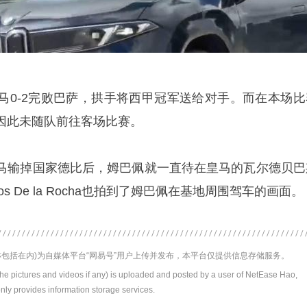
马0-2完败巴萨，拱手将西甲冠军送给对手。而在本场比
因此未随队前往客场比赛。
马输掉国家德比后，姆巴佩就一直待在皇马的瓦尔德贝巴
s De la Rocha也拍到了姆巴佩在基地周围驾车的画面。
包括在内)为自媒体平台“网易号”用户上传并发布，本平台仅提供信息存储服务。
the pictures and videos if any) is uploaded and posted by a user of NetEase Hao,
nly provides information storage services.