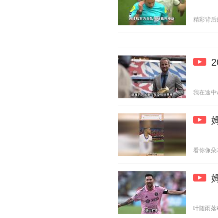
精彩背后的故
我在途中w 2
看你像朵花 2
叶随雨落k 2