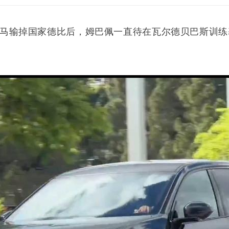
马输掉国家德比后，
姆巴佩
一直待在瓦尔德贝巴斯训练