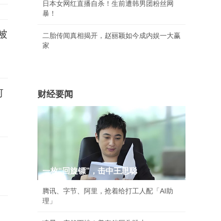
日本女网红直播自杀！生前遭韩男团粉丝网
暴！
被
二胎传闻真相揭开，赵丽颖如今成内娱一大赢
家
何
财经要闻
一枚“回旋镖”，击中王思聪
腾讯、字节、阿里，抢着给打工人配「AI助
理」