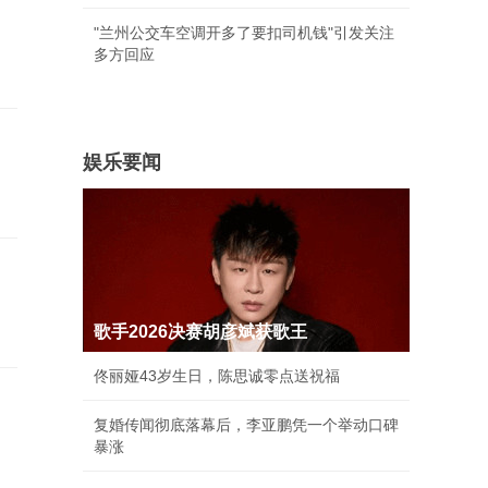
"兰州公交车空调开多了要扣司机钱"引发关注
多方回应
娱乐要闻
歌手2026决赛胡彦斌获歌王
佟丽娅43岁生日，陈思诚零点送祝福
复婚传闻彻底落幕后，李亚鹏凭一个举动口碑
暴涨