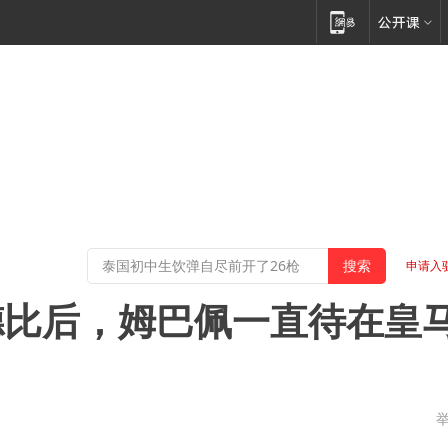
申请入
德比后，姆巴佩一直待在皇