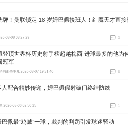
跟贴
16
洗牌！曼联锁定 18 岁姆巴佩接班人！红魔天才直接
6-08-08 08:27:29
3
跟贴
3
佩登顶世界杯历史射手榜超越梅西 进球最多的他为
回冠军
那些事儿 2026-08-07 19:31:40
8
跟贴
8
多人配合精妙传递，姆巴佩假射破门终结防线
026-08-06 02:50:25
1
跟贴
1
姆巴佩最“鸡贼”一球，裁判的判罚引发球迷骚动