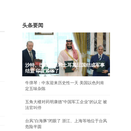
头条要闻
沙特、巴基斯坦和土耳其三国结成军事
结盟 印度紧张了
牛弹琴：中东迎来历史性一天 美国以色列肯
定五味杂陈
五角大楼对药明康德"中国军工企业"的认定 被
法官叫停
台风"白海豚"闭眼了 浙江、上海等地位于台风
危险半圆