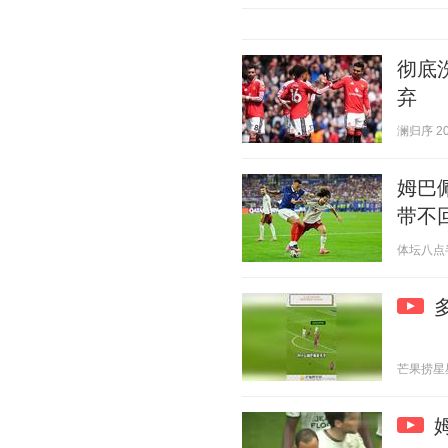
彻底
弃
澜归序 202
姆巴
带不
体坛八点半的
芒果捞星星 2