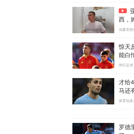
西，
浅夏安然n 2
惊天
能白
球叮足球 20
才给4
马还
体育知多少 2
罗德