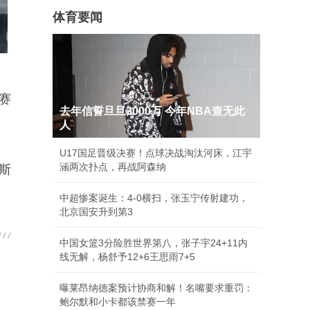
体育要闻
赛
去年信誓旦旦3000万 今年NBA查无此
人
U17国足晋级决赛！点球决战淘汰河床，江宇
涵两次扑点，再战阿森纳
斯
中超惨案诞生：4-0横扫，张玉宁传射建功，
北京国安升到第3
中国女篮3分险胜世界第八，张子宇24+11内
线无解，杨舒予12+6王思雨7+5
曝莱昂纳德案预计协商和解！名嘴要求重罚：
鲍尔默和小卡都该禁赛一年