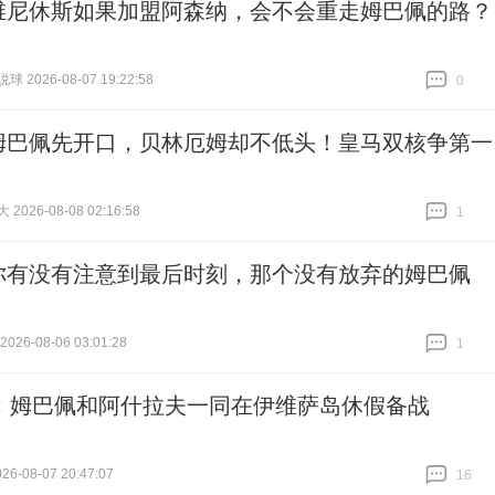
维尼休斯如果加盟阿森纳，会不会重走姆巴佩的路？
 2026-08-07 19:22:58
0
跟贴
0
姆巴佩先开口，贝林厄姆却不低头！皇马双核争第一
026-08-08 02:16:58
1
跟贴
1
你有没有注意到最后时刻，那个没有放弃的姆巴佩
26-08-06 03:01:28
1
跟贴
1
：姆巴佩和阿什拉夫一同在伊维萨岛休假备战
6-08-07 20:47:07
16