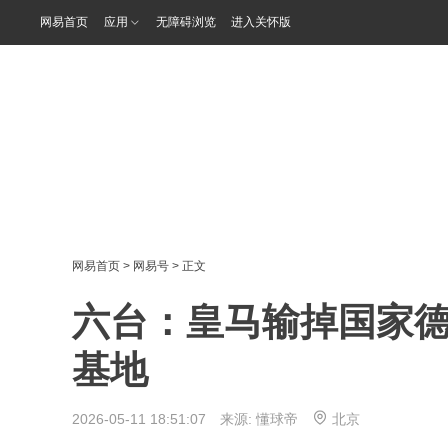
网易首页
应用
无障碍浏览
进入关怀版
网易首页
>
网易号
> 正文
六台：皇马输掉国家
基地
2026-05-11 18:51:07 来源:
懂球帝
北京