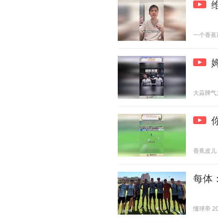
一个香蕉说球
大蒜脾气大 2
香蕉皮儿 20
每体
懂球帝 202