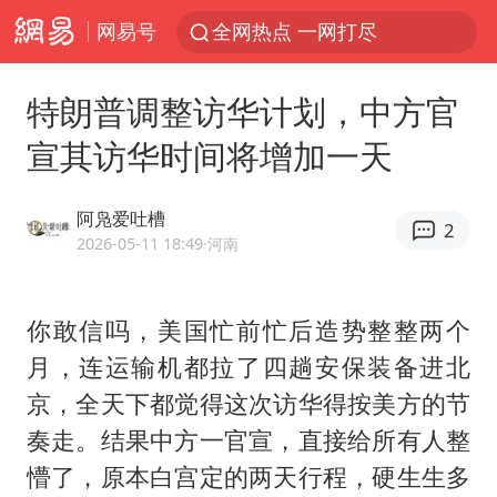
网易号
全网热点 一网打尽
特朗普调整访华计划，中方官
宣其访华时间将增加一天
阿凫爱吐槽
2
2026-05-11 18:49
·河南
你敢信吗，美国忙前忙后造势整整两个
月，连运输机都拉了四趟安保装备进北
京，全天下都觉得这次访华得按美方的节
奏走。结果中方一官宣，直接给所有人整
懵了，原本白宫定的两天行程，硬生生多