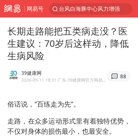
网易号
台风白海豚中心风力增强
向鹏0-3不敌张本智和
长期走路能把五类病走没？医
四川宜宾市高县4.9级地震致1人死亡
生建议：70岁后这样动，降低
超颖电子拟投资20.86亿建设新项目
生病风险
“新疆阿勒泰八月能滑雪”不实
刘国正说向鹏打得很窝囊
39健康网
88
我国外贸延续良好增长态势
2026-05-11 18:31
·广东
·39健康网官方网易号
陈幸同晋级WTT横滨冠军赛8强
宇树科技中一签需缴款7.54万元
俗话说，“百练走为先”。
国防部：中国军队坚决反制任何闹海挑衅图谋
走路，在众多运动形式里有着独特优势，
百花奖开幕式
不仅对身体的损伤最小，也最安全。