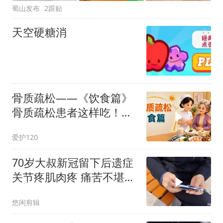
蜀山发布
2跟贴
天空硬糖消
骨质疏松——《饮食篇》
骨质疏松患者这样吃！一
起来守护骨健康！
爱护120
70岁大叔新冠留下后遗症
关节疼肌肉疼 痛苦不堪如
今自己坚持
悠闲剪辑