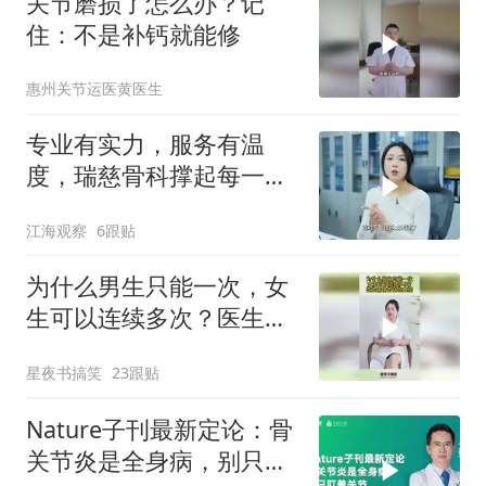
关节磨损了怎么办？记
住：不是补钙就能修
惠州关节运医黄医生
专业有实力，服务有温
度，瑞慈骨科撑起每一寸
骨骼——脊柱·关节·手足·
江海观察
6跟贴
创伤
为什么男生只能一次，女
生可以连续多次？医生偷
偷告诉你真相
星夜书搞笑
23跟贴
Nature子刊最新定论：骨
关节炎是全身病，别只盯