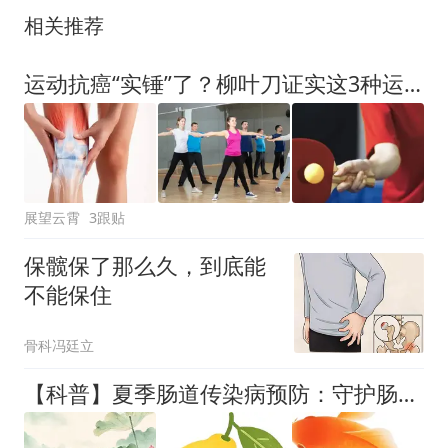
相关推荐
运动抗癌“实锤”了？柳叶刀证实这3种运动，性价比最高
展望云霄
3跟贴
保髋保了那么久，到底能
不能保住
骨科冯廷立
【科普】夏季肠道传染病预防：守护肠胃，轻松过夏天！