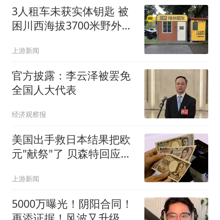
3人租车未获实体钥匙 被
困川西海拔3700米野外10
余小时
上游新闻
官方披露：李云泽被罢免
全国人大代表
经济观察报
美国出手救日本结果把欧
元"献祭"了 贝森特回应质
疑
上游新闻
5000万曝光！阴阳合同！
再添证据！风波又升级