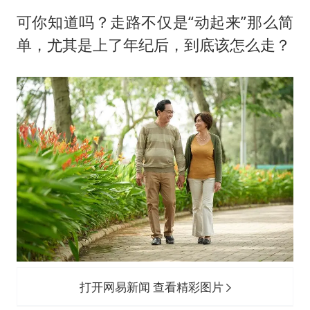
广东雷州通报特教老师招聘违规事件
可你知道吗？走路不仅是“动起来”那么简
两名乘客在飞机上因调节座椅起冲突
单，尤其是上了年纪后，到底该怎么走？
女儿为争财产堵门阻挠父亲出殡
夯实基础开新局
打开网易新闻 查看精彩图片