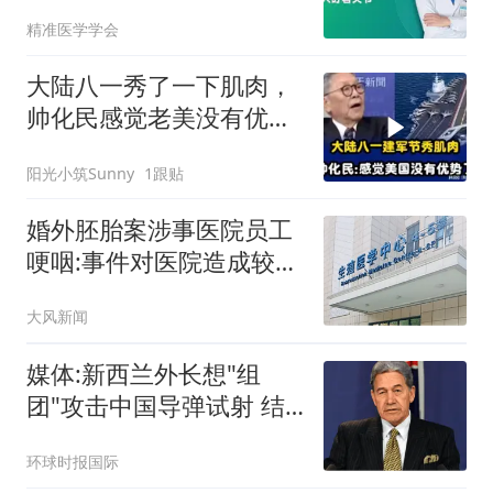
着关节
精准医学学会
大陆八一秀了一下肌肉，
帅化民感觉老美没有优势
了
阳光小筑Sunny
1跟贴
婚外胚胎案涉事医院员工
哽咽:事件对医院造成较大
冲击
大风新闻
媒体:新西兰外长想"组
团"攻击中国导弹试射 结
果被打脸
环球时报国际