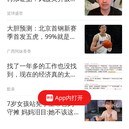
了？
篮球盛世
大胆预测：北京首钢新赛
季首发五虎，99%就是这
五人
广西阿妹香香
找了一年多的工作也没找
到，现在的经济真的太差
了，普通人都要被淘汰
黯泉
了！
App内打开
7岁女孩站凳子上帮爸妈
守摊 妈妈泪目:她不该这
么懂事
潇湘晨报