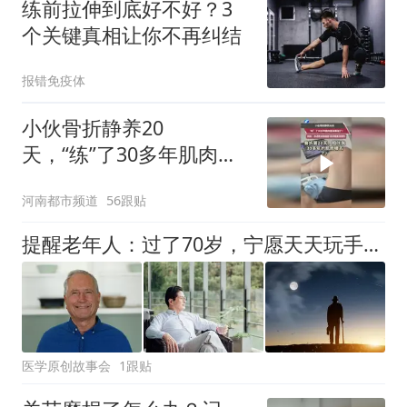
练前拉伸到底好不好？3
个关键真相让你不再纠结
报错免疫体
小伙骨折静养20
天，“练”了30多年肌肉直
接萎缩了？网友：存点肌
河南都市频道
56跟贴
肉和脂肪 遇事是真顶用的
提醒老年人：过了70岁，宁愿天天玩手机，也不要随便做这几件事！
医学原创故事会
1跟贴