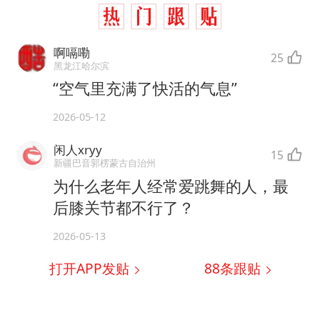
啊嗝嘞
25
黑龙江哈尔滨
“空气里充满了快活的气息”
2026-05-12
闲人xryy
15
新疆巴音郭楞蒙古自治州
为什么老年人经常爱跳舞的人，最
后膝关节都不行了？
2026-05-13
打开APP发贴
88
条跟贴