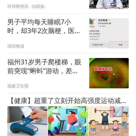
环球网资讯
53跟贴
幻觉被紧急送医！
男子平均每天睡眠7小
时，却3年2次脑梗，医生
提醒
深圳晚报
福州31岁男子爬楼梯，眼
前突现“蝌蚪”游动，差点
瞎了！医生：这类人千万
福建卫生报
要注意
【健康】超重了立刻开始高强度运动减重吗？这些人真不建议