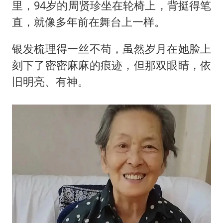
商场现钱学森巨幅海报 负责人回应
里，94岁的周贤珍坐在轮椅上，背挺得笔
杭州全市有序停课
直，就像多年前在舞台上一样。
36岁男演员成景区NPC后人气爆棚
银发梳理得一丝不苟，虽然岁月在她脸上
“不怕六爷挂得多 就怕六爷挂一颗”
刻下了密密麻麻的痕迹，但那双眼睛，依
全民健身事业高质量发展
旧明亮、有神。
梁家辉百花奖演讲落泪
乐享全民健身 共筑健康中国