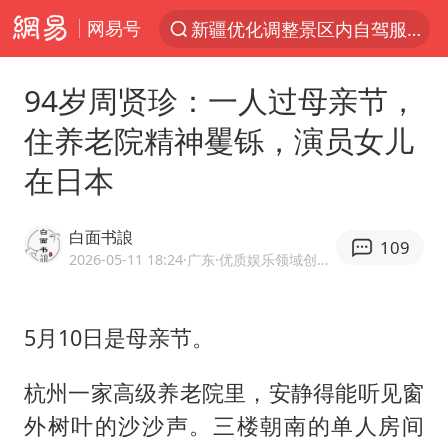
网易号
光影经济撬动暑期消费新蓝海
“新疆的交警怎么个个像我妈”
94岁周贤珍：一人过母亲节，
西湖突现狂风暴雨 游客瞬间被浇透
住养老院精神矍铄，演员女儿
香港正式允许“拒绝抢救”
在日本
白海豚将正面袭击贯穿浙江
情侣平潭拍日出坠崖1死1伤
白面书誏
109
《欢迎来龙餐馆》口碑
2026-05-11 18:24
·广东
·优质娱乐领域创作者
微信又有新功能，你可以“撤回”你的撤回了！
郑丽文：台湾从来没有“独立”过
5月10日是母亲节。
几元成本的AI广告导致千万市值蒸发
杭州一家高级养老院里，安静得能听见窗
酒店回应车内过夜被收150元
外树叶的沙沙声。三楼朝南的单人房间