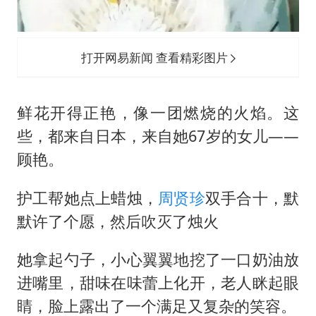
打开网易新闻 查看精彩图片
鲜花开得正艳，像一团燃烧的火焰。这
些，都来自日本，来自她67岁的女儿——
顾艳。
护工帮她点上蜡烛，
周贤珍
双手合十，默
默许了个愿，然后吹灭了烛火
她拿起勺子，小心翼翼地挖了一口奶油放
进嘴里，甜味在味蕾上化开，老人眯起眼
睛，脸上露出了一个满足又复杂的笑容。