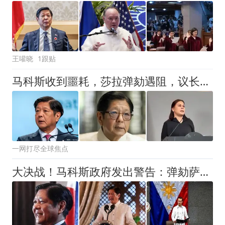
王嚾晓
1跟贴
马科斯收到噩耗，莎拉弹劾遇阻，议长反水？防长被驳斥！
一网打尽全球焦点
大决战！马科斯政府发出警告：弹劾萨拉谁也别想掩盖真相