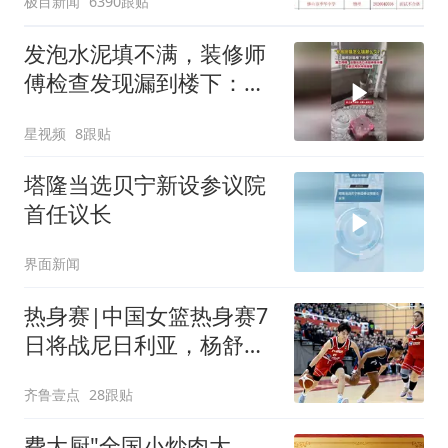
极目新闻
6390跟贴
聘，成立调查组全面核查
发泡水泥填不满，装修师
傅检查发现漏到楼下：出
风口未延伸到外墙
星视频
8跟贴
塔隆当选贝宁新设参议院
首任议长
界面新闻
热身赛|中国女篮热身赛7
日将战尼日利亚，杨舒予
有望出战
齐鲁壹点
28跟贴
费大厨"全国小炒肉大