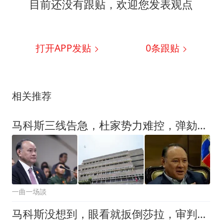
目前还没有跟贴，欢迎您发表观点
打开APP发贴
0
条跟贴
相关推荐
马科斯三线告急，杜家势力难控，弹劾案陷被动
一曲一场談
马科斯没想到，眼看就扳倒莎拉，审判长突然反水，弹劾案功亏一篑