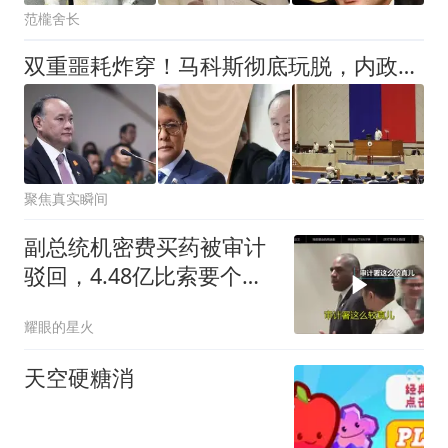
范櫳舍长
双重噩耗炸穿！马科斯彻底玩脱，内政外交全线崩盘
聚焦真实瞬间
副总统机密费买药被审计
驳回，4.48亿比索要个人
掏腰包？
耀眼的星火
天空硬糖消