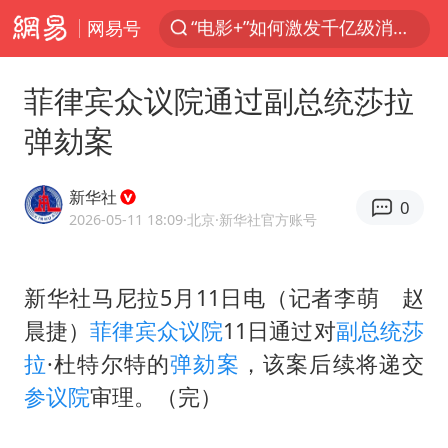
网易号
沙特土耳其巴基斯坦签署共同防务协议
台风白海豚已进入24小时警戒线
菲律宾众议院通过副总统莎拉
全球首个长时储能一体化产业园量产
弹劾案
U17国足点球大战淘汰河床晋级决赛
四川宜宾市高县4.9级地震致1人死亡
新华社
0
上海：台风白海豚或将带来龙卷风
2026-05-11 18:09
·北京
·新华社官方账号
中巨芯：上半年归母净利润1405.77万元
新华社马尼拉5月11日电（记者李萌 赵
名创优品回应女子吐槽内裤质量差
晨捷）
菲律宾众议院
11日通过对
副总统
莎
胜宏科技：股票交易异常波动
拉
·杜特尔特的
弹劾案
，该案后续将递交
中国女篮70-67险胜尼日利亚女篮
参议院
审理。（完）
胡彦斌获《歌手2026》歌王