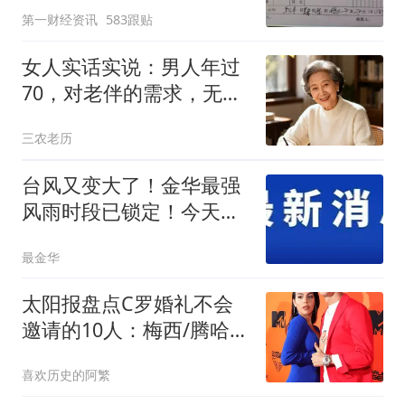
第一财经资讯
583跟贴
女人实话实说：男人年过
70，对老伴的需求，无非
就三件事
三农老历
台风又变大了！金华最强
风雨时段已锁定！今天开
始出门务必小心
最金华
太阳报盘点C罗婚礼不会
邀请的10人：梅西/腾哈
格/胖虎等在列
喜欢历史的阿繁