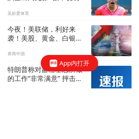
一个问题，4强对阵确定
吴紒爱体育
今夜！美联储，利好来
袭！美股、黄金、白银集
体拉升
券商中国
App内打开
特朗普称对赫格塞思所做
的工作“非常满意” 抨击
《华盛顿邮报》报道假新
每日经济新闻
闻是叛国
WTT日本冠军赛：首个11-
0诞生，大勒布伦淘汰欧
洲冠军约战张本智和
乒谈