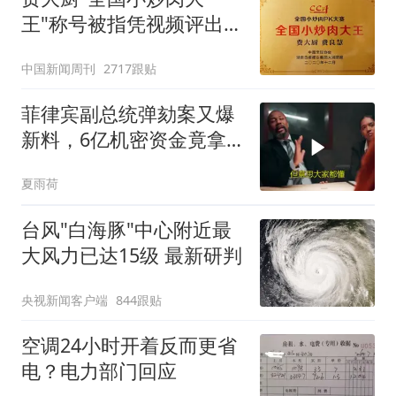
王"称号被指凭视频评出
官方回应
中国新闻周刊
2717跟贴
菲律宾副总统弹劾案又爆
新料，6亿机密资金竟拿
去买桌椅
夏雨荷
台风"白海豚"中心附近最
大风力已达15级 最新研判
央视新闻客户端
844跟贴
空调24小时开着反而更省
电？电力部门回应