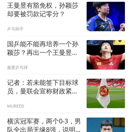
王曼昱有豁免权，孙颖莎
却要被罚款记零分？
乒乓助手
国乒能不能再培养一个孙
颖莎？再出一个王曼昱，
有可能，再出一个陈梦，
最爱乒乓球
也有可能，但再出一个孙
颖莎几乎不可能！
记者：若未能签下目标球
员，曼联会宣称财政紧
张，但此前曾想花巨资引
MUREDS
援；天空体育：纽卡斯尔
告知曼联，霍尔是非卖品
横滨冠军赛，两个0-3，男
队全出局无缘8强，说明