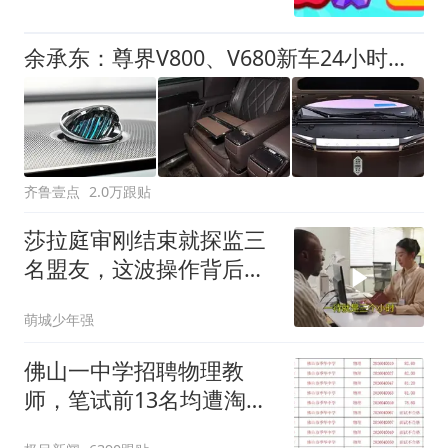
余承东：尊界V800、V680新车24小时大定突破3500台
齐鲁壹点
2.0万跟贴
莎拉庭审刚结束就探监三
名盟友，这波操作背后藏
着啥信号
萌城少年强
佛山一中学招聘物理教
师，笔试前13名均遭淘
汰？教育局：已叫停招