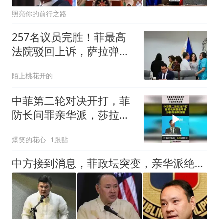
照亮你的前行之路
257名议员完胜！菲最高
法院驳回上诉，萨拉弹劾
案已成定局
陌上桃花开的
中菲第二轮对决开打，菲
防长问罪亲华派，莎拉的
预判没错！
爆笑的花心
1跟贴
中方接到消息，菲政坛突变，亲华派绝地反击，老杜长子已开第一枪