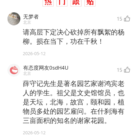
无梦者
15
北京
请高层下定决心砍掉所有飘絮的杨
柳。损在当下，功在千秋！
2026-05-12
有态度网友0sdH4U
15
北京
薛守记先生是著名园艺家谢鸿宾老
人的学生。祖父是文史馆馆员，也
是天坛，北海，故宫，颐和园，植
物员多处的园艺雇问。在什刹海有
三亩面积的知名的谢家花园。
2026-05-12