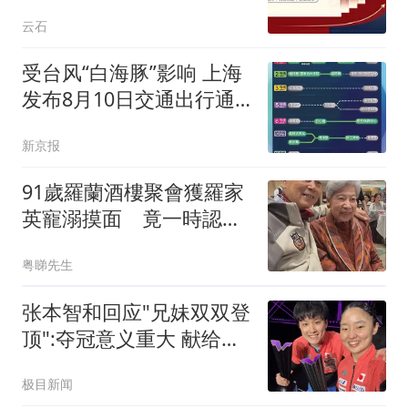
云石
受台风“白海豚”影响 上海
发布8月10日交通出行通
告
新京报
91歲羅蘭酒樓聚會獲羅家
英寵溺摸面 竟一時認不
出「展昭」何家勁
粤睇先生
张本智和回应"兄妹双双登
顶":夺冠意义重大 献给爸
妈
极目新闻