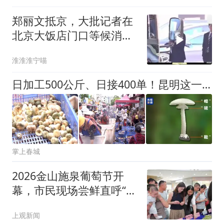
郑丽文抵京，大批记者在
北京大饭店门口等候消息
(2)
淮淮淮宁喵
日加工500公斤、日接400单！昆明这一业务爆火，游客批量邮寄
掌上春城
2026金山施泉葡萄节开
幕，市民现场尝鲜直呼“比
往年还甜”
上观新闻