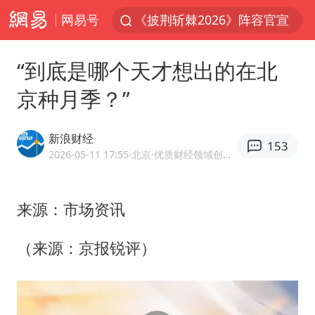
网易号
于东来回应胖东来近25年老店年底关闭
BLG经理辟谣Bin离队
“到底是哪个天才想出的在北
香港刷新1884年以来最高气温纪录
京种月季？”
独闯南太行的失联女生最后轨迹已确认
哈马斯称坚持加沙停火协议路线图
新浪财经
153
国足U17与阿森纳决赛取消 并列冠军
2026-05-11 17:55
·北京
·优质财经领域创作者
上门女婿出轨女邻居多年被判重婚罪
来源：市场资讯
上海全力守护市民“菜篮子”
浙江近300条预警生效中 今夜大部暴雨
（来源：京报锐评）
央视新主播李秋莹母校发文祝贺
暑期研学游升温 在旅途中增长知识