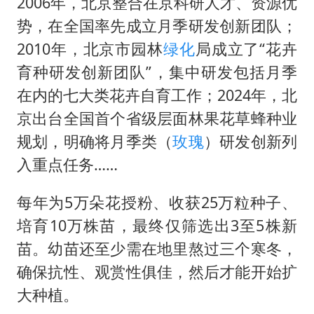
2006年，北京整合在京科研人才、资源优
势，在全国率先成立月季研发创新团队；
2010年，北京市园林
绿化
局成立了“花卉
育种研发创新团队”，集中研发包括月季
在内的七大类花卉自育工作；2024年，北
京出台全国首个省级层面林果花草蜂种业
规划，明确将月季类（
玫瑰
）研发创新列
入重点任务……
每年为5万朵花授粉、收获25万粒种子、
培育10万株苗，最终仅筛选出3至5株新
苗。幼苗还至少需在地里熬过三个寒冬，
确保抗性、观赏性俱佳，然后才能开始扩
大种植。