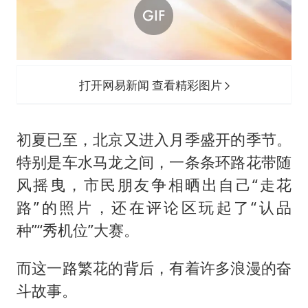
浙江省甬江发生2026年第1号洪水
以军士兵把枪口对准中国记者
曹颖儿子首次演长剧
“开学三件套”全线暴涨
打开网易新闻 查看精彩图片
总书记点赞的非遗苗绣焕发新生机
初夏已至，北京又进入月季盛开的季节。
特别是车水马龙之间，一条条环路花带随
风摇曳，市民朋友争相晒出自己“走花
路”的照片，还在评论区玩起了“认品
种”“秀机位”大赛。
而这一路繁花的背后，有着许多浪漫的奋
斗故事。