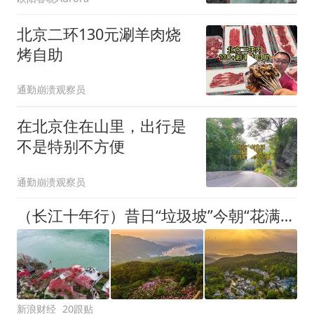
北京二环130元涮羊肉烧
烤自助
通勤崩溃观察员
在北京住在山里，出行是
不是特别不方便
通勤崩溃观察员
（长江十年行）昔日“垃圾坡”今朝“花满山”——谁让重庆江畔山村“美”成好日子？
新浪财经
20跟贴