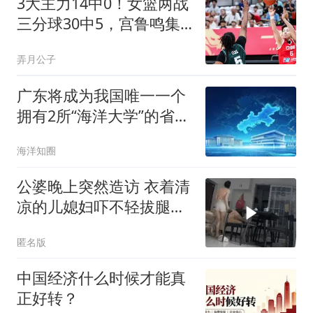
3大主力14中0！女篮两战
三分球30中5，宫鲁鸣集
训117天练了什么？
弄月公子
广东将成为我国唯一一个
拥有2所“海洋大学”的省
份！部分沿海省市（海洋
海洋知圈
发展）“十五五”规划中的
高校相关表述！
公婆晚上突然造访 衣着清
凉的儿媳妇吓不轻拔腿就
跑
匿名版
中国经济什么时候才能真
正好转？