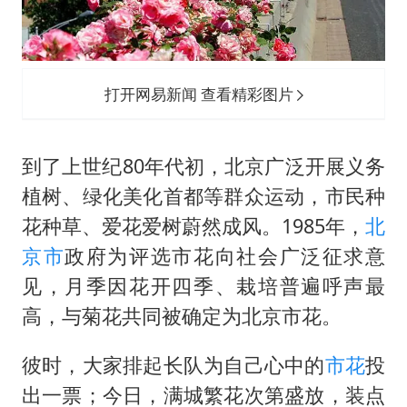
打开网易新闻 查看精彩图片
到了上世纪80年代初，北京广泛开展义务
植树、绿化美化首都等群众运动，市民种
花种草、爱花爱树蔚然成风。1985年，
北
京市
政府为评选市花向社会广泛征求意
见，月季因花开四季、栽培普遍呼声最
高，与菊花共同被确定为北京市花。
彼时，大家排起长队为自己心中的
市花
投
出一票；今日，满城繁花次第盛放，装点