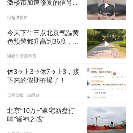
激楼市加速修复的信号更
强烈了！
纪超讲楼市
今天下午三点北京气温黄
色预警都升高到36度，我
们出来体验一下
通勤崩溃观察员
休3→上3→休7→上3，接
下来的假期夯爆了！
日照日报
55跟贴
北京“10万+”豪宅新盘打
响“诸神之战”