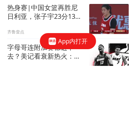
热身赛|中国女篮再胜尼
日利亚，张子宇23分13篮
板表现抢眼
齐鲁壹点
App内打开
字母哥连附加赛都进不
去？美记看衰新热火：他
们只能在东部排名第11
罗说NBA
王室记者：梅根希望世界
记住她的孩子是王室的一
部分
聚焦精彩瞬间
上武磊要换下莱昂纳多，
顶薪外援成上海海港甜蜜