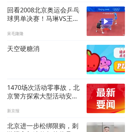
回看2008北京奥运会乒乓
球男单决赛！马琳VS王
皓，直板大师对决！
呆毛隆隆
天空硬糖消
1470场次活动零事故，北
京警方探索大型活动安保
新路径
新京报
北京进一步松绑限购，刺