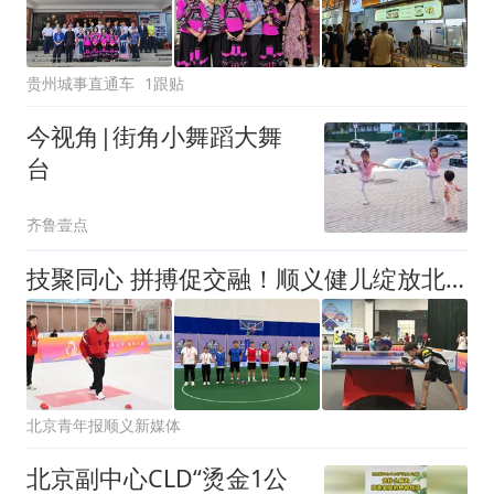
贵州城事直通车
1跟贴
今视角|街角小舞蹈大舞
台
齐鲁壹点
技聚同心 拼搏促交融！顺义健儿绽放北京市民族传统体育运动会赛场
北京青年报顺义新媒体
北京副中心CLD“烫金1公