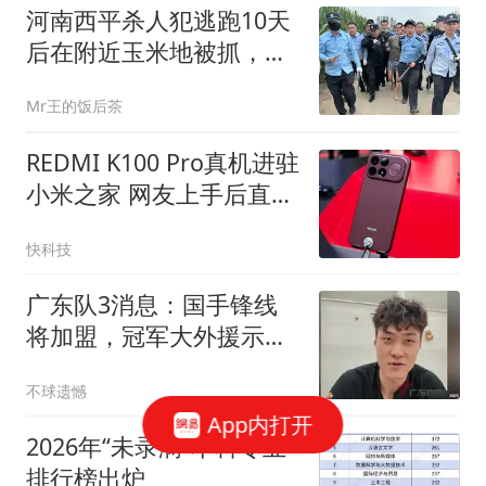
河南西平杀人犯逃跑10天
后在附近玉米地被抓，在
逃跑过程中伤及多名无
Mr王的饭后茶
辜，曾被悬赏5万罪不可
赦
REDMI K100 Pro真机进驻
小米之家 网友上手后直呼
漂亮
快科技
广东队3消息：国手锋线
将加盟，冠军大外援示
好！王洪泽完成签约
不球遗憾
App内打开
2026年“未录满”本科专业
排行榜出炉