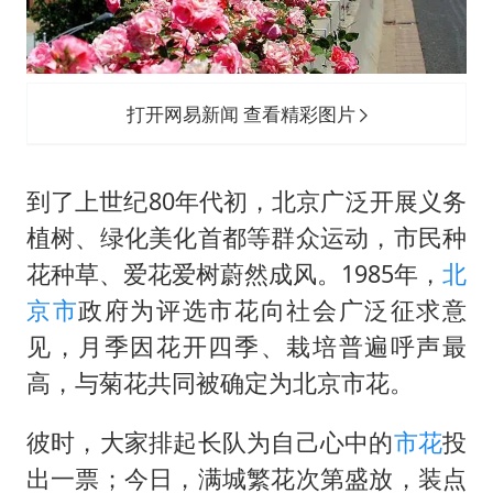
打开网易新闻 查看精彩图片
到了上世纪80年代初，北京广泛开展义务
植树、绿化美化首都等群众运动，市民种
花种草、爱花爱树蔚然成风。1985年，
北
京市
政府为评选市花向社会广泛征求意
见，月季因花开四季、栽培普遍呼声最
高，与菊花共同被确定为北京市花。
彼时，大家排起长队为自己心中的
市花
投
出一票；今日，满城繁花次第盛放，装点