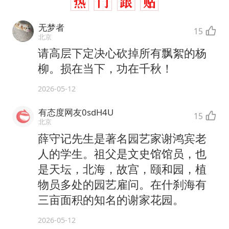
无梦者
15
北京
请高层下定决心砍掉所有飘絮的杨
柳。损在当下，功在千秋！
2026-05-12
有态度网友0sdH4U
15
北京
薛守记先生是著名园艺家谢鸿宾老
人的学生。祖父是文史馆馆员，也
是天坛，北海，故宫，颐和园，植
物员多处的园艺雇问。在什刹海有
三亩面积的知名的谢家花园。
2026-05-12