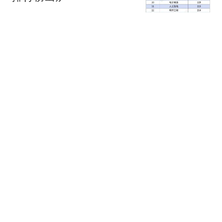
第一财经资讯
申花逃出生天！海牛输掉
生死战，五连败继续垫
底，泰山帮一把吗
奥拜尔
西平县重大刑案嫌疑人被
抓:从事砸墙等杂活 住城
中村
红星新闻
男子在12306上买机票因
行程有变退票 被扣了75%
票价
大风新闻
热搜