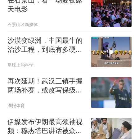
天电影
石景山区新媒体
沙漠变绿洲，中国最牛的
治沙工程，到底有多硬
核？
星球上的科学
再次延期！武汉三镇手握
两场补赛，或改写保级局
势
湖报体育
伊媒发布伊朗最高领袖视
频：穆杰塔巴讲话被众人