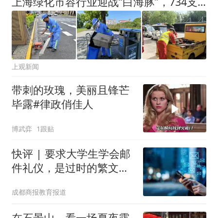
上海绿化市容行业迎战“白海豚”，734支应急队伍全员到岗
上观新闻
带刺的玫瑰，美丽且锋芒
毕露#律政俏佳人
博武弈
1跟贴
快评 | 要求大学生学会邮
件礼仪，是过时的繁文缛
节吗？
成都商报教育报道
在石景山，看一场夏夜露