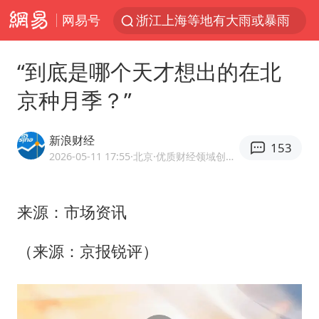
网易号
浙江上海等地有大雨或暴雨
新疆优化调整景区内自驾服务费
“到底是哪个天才想出的在北
黄金牛市回来了吗
京种月季？”
央视新主播李秋莹孙亚鹏亮相
情侣平潭拍日出坠崖1死1伤
新浪财经
153
倪萍赵雅芝同框亮相红毯
2026-05-11 17:55
·北京
·优质财经领域创作者
台当局重金为“台独”织“皇帝新衣”
来源：市场资讯
白海豚将正面袭击贯穿浙江
《欢迎来龙餐馆》口碑
（来源：京报锐评）
微信又有新功能，你可以“撤回”你的撤回了！
几元成本的AI广告导致千万市值蒸发