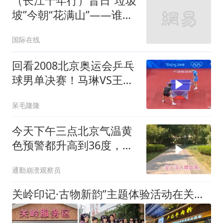
（长江十年行）昔日“垃圾
坡”今朝“花满山”——谁让
重庆江畔山村“美”成好日
国际在线
子？
回看2008北京奥运会乒乓
球男单决赛！马琳VS王
皓，直板大师对决！
呆毛隆隆
今天下午三点北京气温黄
色预警都升高到36度，我
们出来体验一下
通勤崩溃观察员
关岭印记·古物新韵”主题体验活动在关岭服务区精彩启幕