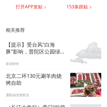
打开APP发贴
153
条跟贴
相关推荐
【提示】受台风“白海
豚”影响，普陀区公园绿地
临时关闭及相关活动临时
新浪财经
取消
北京二环130元涮羊肉烧
烤自助
通勤崩溃观察员