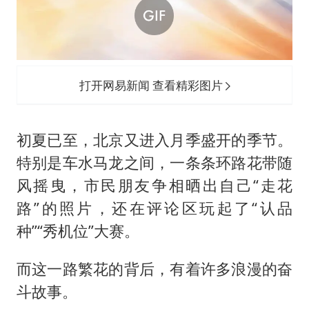
酒店回应车内过夜被收150元
杭州全市有序停课
商场现钱学森巨幅海报 负责人回应
“不怕六爷挂得多 就怕六爷挂一颗”
打开网易新闻 查看精彩图片
全民健身事业高质量发展
乐享全民健身 共筑健康中国
初夏已至，北京又进入月季盛开的季节。
特别是车水马龙之间，一条条环路花带随
风摇曳，市民朋友争相晒出自己“走花
路”的照片，还在评论区玩起了“认品
种”“秀机位”大赛。
而这一路繁花的背后，有着许多浪漫的奋
斗故事。