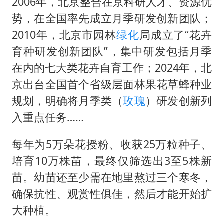
2006年，北京整合在京科研人才、资源优
势，在全国率先成立月季研发创新团队；
2010年，北京市园林
绿化
局成立了“花卉
育种研发创新团队”，集中研发包括月季
在内的七大类花卉自育工作；2024年，北
京出台全国首个省级层面林果花草蜂种业
规划，明确将月季类（
玫瑰
）研发创新列
入重点任务……
每年为5万朵花授粉、收获25万粒种子、
培育10万株苗，最终仅筛选出3至5株新
苗。幼苗还至少需在地里熬过三个寒冬，
确保抗性、观赏性俱佳，然后才能开始扩
大种植。