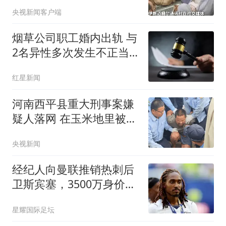
围住
央视新闻客户端
烟草公司职工婚内出轨 与
2名异性多次发生不正当
关系
红星新闻
河南西平县重大刑事案嫌
疑人落网 在玉米地里被抓
获
央视新闻
经纪人向曼联推销热刺后
卫斯宾塞，3500万身价或
难获主力保证
星耀国际足坛