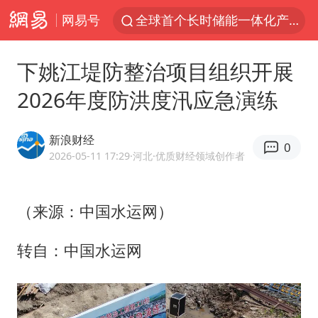
网易号
全球首个长时储能一体化产业园量产
台风白海豚已进入24小时警戒线
下姚江堤防整治项目组织开展
“秋天的第一杯奶茶”6岁了
2026年度防洪度汛应急演练
上海：台风白海豚或将带来龙卷风
四川宜宾市高县4.9级地震致1人死亡
新浪财经
0
中巨芯：上半年归母净利润1405.77万元
2026-05-11 17:29
·河北
·优质财经领域创作者
38岁演员求职万岁山NPC成功
（来源：中国水运网）
国乒男单横滨冠军赛全军覆没
U17国足三连胜晋级明日之星半决赛
转自：中国水运网
胡彦斌获《歌手2026》歌王
胜宏科技：股票交易异常波动