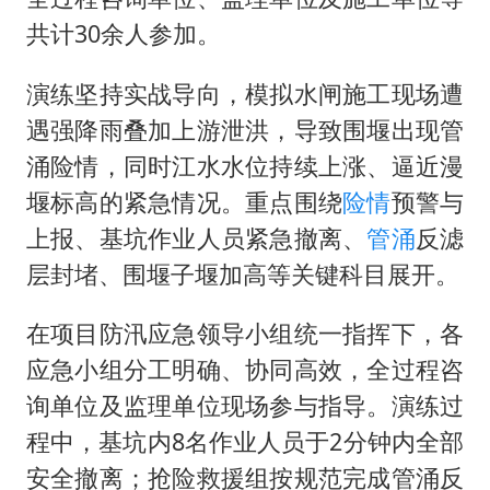
共计30余人参加。
演练坚持实战导向，模拟水闸施工现场遭
遇强降雨叠加上游泄洪，导致围堰出现管
涌险情，同时江水水位持续上涨、逼近漫
堰标高的紧急情况。重点围绕
险情
预警与
上报、基坑作业人员紧急撤离、
管涌
反滤
层封堵、围堰子堰加高等关键科目展开。
在项目防汛应急领导小组统一指挥下，各
应急小组分工明确、协同高效，全过程咨
询单位及监理单位现场参与指导。演练过
程中，基坑内8名作业人员于2分钟内全部
安全撤离；抢险救援组按规范完成管涌反