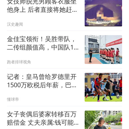
女技师脱光男顾客衣服坐
他身上 后者直接将她赶了
下去
汉史趣闻
金佳宝领衔！吴胜带队，
二传组颜值高，中国队14
人名单公布
跑者排球视角
记者：皇马曾给罗德里开
1500万欧税后年薪，巴萨
给了同等条件
懂球帝
女子丧偶后婆家转移百万
赔偿金 丈夫亲属:钱可能