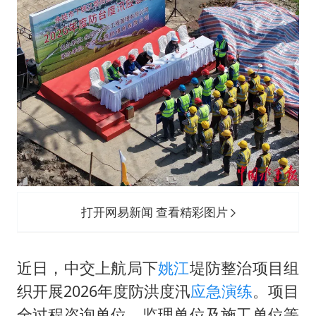
美股存储板块集体大跌
东航：国内客票提前14天免费退改
名创优品回应女子吐槽内裤质量差
日本试射“战斧”导弹，国防部回应
胡彦斌韩磊 谁帮谁
夯实基础开新局
打开网易新闻 查看精彩图片
近日，中交上航局下
姚江
堤防整治项目组
织开展2026年度防洪度汛
应急演练
。项目
全过程咨询单位、监理单位及施工单位等