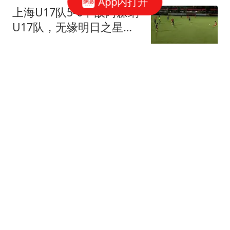
App内打开
上海U17队5-6不敌阿森纳
U17队，无缘明日之星冠
军杯决赛
侧身凌空斩
意媒：米兰关注格雷罗自
由身加盟可能，他可以适
合阿莫林体系
懂球帝
3人租车未获实体钥匙 被
困川西海拔3700米野外10
余小时
上游新闻
7岁女孩站凳子上帮爸妈
守摊 妈妈泪目:她不该这