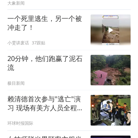
大象新闻
一个死里逃生，另一个被
冲走了！
小雯讲废话
37跟贴
20分钟，他们跑赢了泥石
流
极目新闻
赖清德首次参与"逃亡"演
习 现场有美方人员全程观
察
环球时报国际