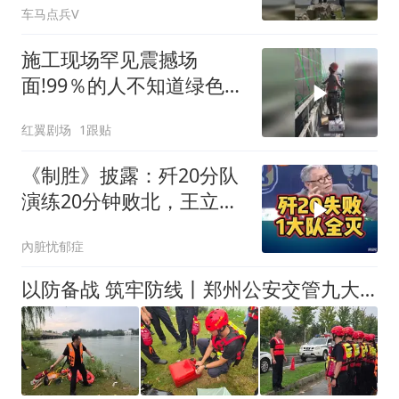
车马点兵V
施工现场罕见震撼场
面!99％的人不知道绿色这
东西干嘛用的!
红翼剧场
1跟贴
《制胜》披露：歼20分队
演练20分钟败北，王立立
耻辱牌攻关翻身
內脏忧郁症
以防备战 筑牢防线丨郑州公安交管九大队开展防汛应急暨水域救援专项训练