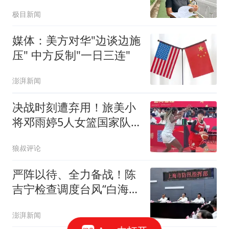
烧了
极目新闻
媒体：美方对华"边谈边施
压" 中方反制"一日三连"
澎湃新闻
决战时刻遭弃用！旅美小
将邓雨婷5人女篮国家队
首秀5中1献6分1板
狼叔评论
严阵以待、全力备战！陈
吉宁检查调度台风“白海
豚”防御工作
澎湃新闻