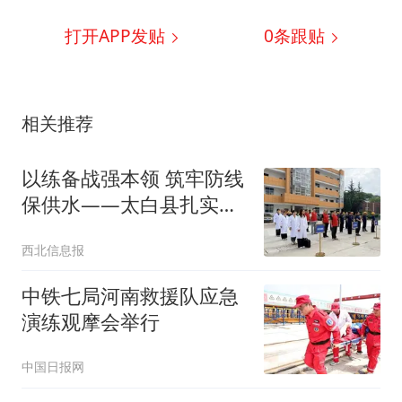
打开APP发贴
0
条跟贴
相关推荐
以练备战强本领 筑牢防线
保供水——太白县扎实开
展2026年汛期农村供水安
西北信息报
全应急演练
中铁七局河南救援队应急
演练观摩会举行
中国日报网