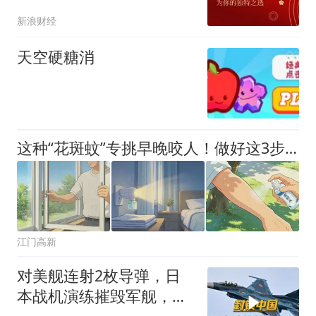
为零
新浪财经
天空硬糖消
这种“花斑蚊”专挑早晚咬人！做好这3步，让蚊子“无缝可钻”→
江门高新
对美舰连射2枚导弹，日
本战机演练摧毁军舰，中