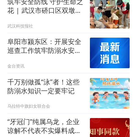
筑牢安全防线 守护生命之
花 | 武汉市硚口区双墩社
区开展夏季防溺水专项宣
武汉科技报社
传教育暨应急演练活动
阜阳市颍东区：开展安全
巡查工作筑牢防溺水安全
屏障
金台资讯
千万别做孤“泳”者！这些
防溺水知识一定要牢记
乌拉特中旗妇女联合会
“牙冠门”纯属乌龙，企业
谅解不代表不实爆料成本