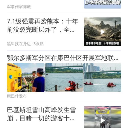
国该如何应对？
军事作家陈曦
7.1级强震再袭熊本：十年
前没裂完断层炸了，全球
半导体供应链悬了
黑科技在身边
3跟贴
鄂尔多斯军分区在康巴什区开展军地联合防汛应急实战演练
康巴什发布
巴基斯坦雪山高峰发生雪
崩，目睹一切的游客十分
淡定