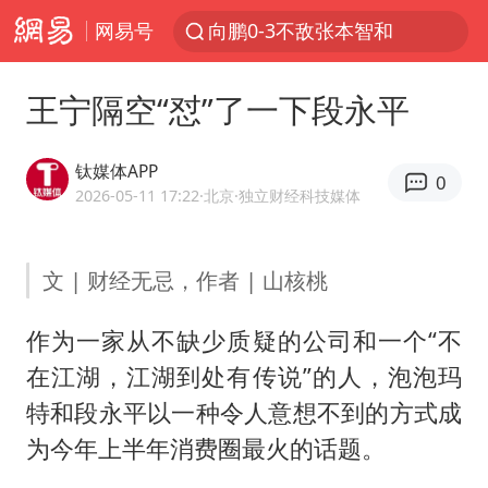
向鹏0-3不敌张本智和
网易号
四川宜宾市高县4.9级地震致1人死亡
超颖电子拟投资20.86亿建设新项目
王宁隔空“怼”了一下段永平
“新疆阿勒泰八月能滑雪”不实
钛媒体APP
刘国正说向鹏打得很窝囊
0
2026-05-11 17:22
·北京
·独立财经科技媒体
我国外贸延续良好增长态势
陈幸同晋级WTT横滨冠军赛8强
文 | 财经无忌，作者 | 山核桃
宇树科技中一签需缴款7.54万元
作为一家从不缺少质疑的公司和一个“不
国防部：中国军队坚决反制任何闹海挑衅图谋
在江湖，江湖到处有传说”的人，泡泡玛
百花奖开幕式
特和
段永平
以一种令人意想不到的方式成
广东雷州通报特教老师招聘违规事件
为今年上半年消费圈最火的话题。
两名乘客在飞机上因调节座椅起冲突