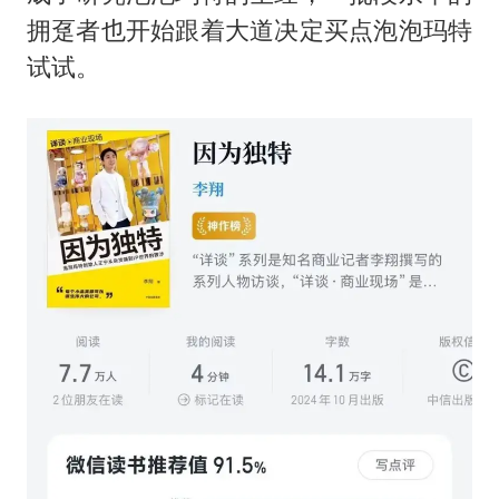
拥趸者也开始跟着大道决定买点泡泡玛特
试试。