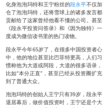
化身泡泡玛特和王宁粉丝的
段永平
不仅加
女儿为争财产堵门阻挠父亲出殡
仓了泡泡玛特，还将雪球上的诸多发言都
夯实基础开新局
贡献给了这家曾经他看不懂的公司。甚至
《段永平投资问答录》和《因为独特》一
度成为微信读书里的热门读物。
段永平今年65岁了，在很多中国投资者心
中，他的地位甚至比巴菲特更高，人们习
惯称他为大道或阿段，大道的很多语录，
比如“本分正直”，甚至已经从投资圈扩充
到了普通大众。
泡泡玛特的创始人王宁只有39岁，段永平
退居幕后，做价值投资时，王宁还是个大