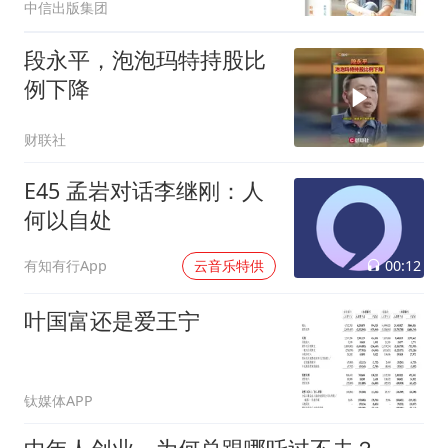
中信出版集团
段永平，泡泡玛特持股比
例下降
财联社
E45 孟岩对话李继刚：人
何以自处
00:12
有知有行App
云音乐特供
叶国富还是爱王宁
钛媒体APP