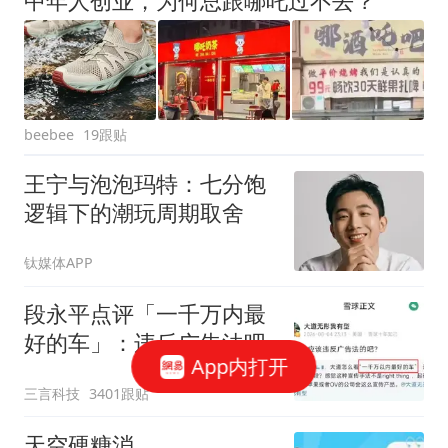
中年人创业，为何总跟哪吒过不去？
19跟贴
beebee
王宁与泡泡玛特：七分饱
逻辑下的潮玩周期取舍
钛媒体APP
段永平点评「一千万内最
好的车」：违反广告法吧
App内打开
三言科技
3401跟贴
天空硬糖消