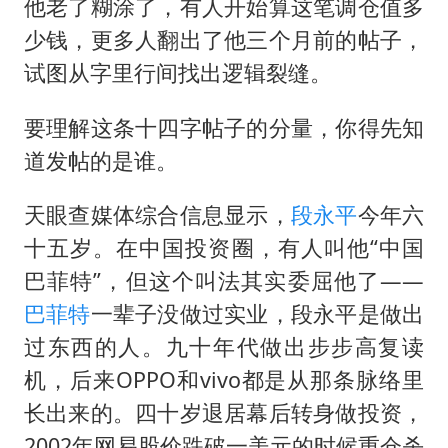
他老了糊涂了，有人开始算这笔调仓值多
少钱，更多人翻出了他三个月前的帖子，
试图从字里行间找出逻辑裂缝。
要理解这条十四字帖子的分量，你得先知
道发帖的是谁。
天眼查媒体综合信息显示，
段永平
今年六
十五岁。在中国投资圈，有人叫他“中国
巴菲特”，但这个叫法其实委屈他了——
巴菲特
一辈子没做过实业，段永平是做出
过东西的人。九十年代做出步步高复读
机，后来OPPO和vivo都是从那条脉络里
长出来的。四十岁退居幕后转身做投资，
2002年网易股价跌破一美元的时候重仓杀