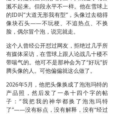
央视新主播李秋莹母校发文祝贺
溅不起来。但段永平不一样。他在雪球上
国足U17与阿森纳决赛取消 并列冠军
的ID叫”大道无形我有型”，头像过去稳得
暑期研学游升温 在旅途中增长知识
像块石头——不玩梗、不追热点、不换
以军士兵把枪口对准中国记者
脸，偶尔冒个泡，说完就走。
曹颖儿子首次演长剧
这个人曾经公开怼过网友，拒绝过几乎所
“开学三件套”全线暴涨
有媒体采访，在雪球上跟人论战几十楼不
总书记点赞的非遗苗绣焕发新生机
带喘气的。他可不是那种会为了“好玩”折
腾头像的人。可他偏偏就这么做了。
2026年5月，他把头像换成了泡泡玛特的
产品照，然后发了一条十四个字的帖
子：“我把我的神华都换了泡泡玛特
了”——没有标点，没有解释，没有“经过