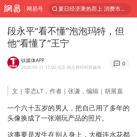
网易号
夏日经济乘热而上 消费市场向新而行
浙江省甬江发生2026年第1号洪水
段永平“看不懂”泡泡玛特，但
白海豚对华东华北影响会大于巴威
他“看懂了”王宁
王传君 《披荆斩棘》
BLG经理辟谣Bin离队
钛媒体APP
0
独闯南太行的失联女生最后轨迹已确认
2026-05-11 17:00
·北京
·独立财经科技媒体
于东来回应胖东来近25年老店年底关闭
文 | 零态LT，作者｜张谦，编辑｜胡展嘉
哈马斯称坚持加沙停火协议路线图
香港刷新1884年以来最高气温纪录
一个六十五岁的男人，把自己用了多年的
上门女婿出轨女邻居多年被判重婚罪
头像换成了一张潮玩产品的照片。
浙江近300条预警生效中 今夜大部暴雨
这事要是发生在别人身上，大概连水花都