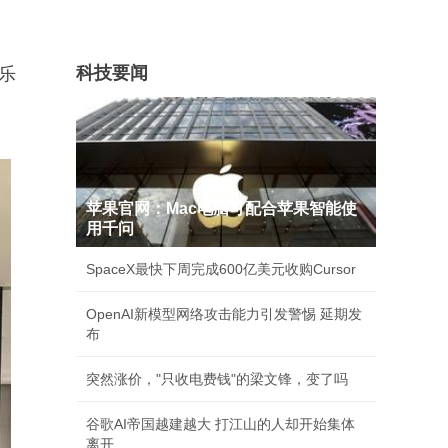
科技要闻
乐
苹果官网：Mac电脑可配合苹果智能使
用千问
SpaceX最快下周完成600亿美元收购Cursor
OpenAI新模型网络攻击能力引发警惕 延期发
布
突然涨价，"只收电费钱"的梁文锋，变了吗
谷歌AI帝国越建越大 打江山的人却开始集体
离开