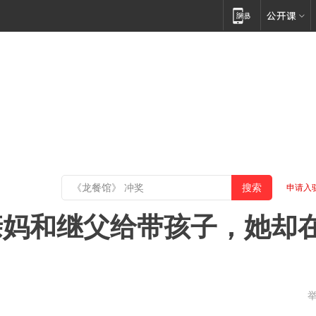
申请入
亲妈和继父给带孩子，她却