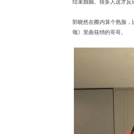
结束婚姻。很多人这才反
郭晓然在圈内算个熟脸，
颂》里曲筱绡的哥哥。