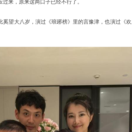
应过来，原来这两口子已经不行了。
比奚望大八岁，演过《琅琊榜》里的言豫津，也演过《欢