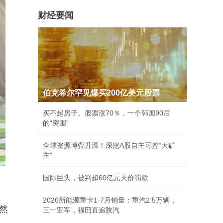
财经要闻
伯克希尔罕见爆买200亿美元股票
买不起房子、股票涨70％，一个韩国90后
的“突围”
全球资源博弈升温！深挖A股自主可控“大矿
主”
国际巨头，被判超60亿元天价罚款
2026新能源重卡1-7月销量：重汽2.5万辆，
然
三一亚军，福田直追陕汽