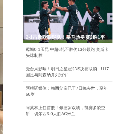
2-1击败欧联球队！皇马热身赛3胜1平
蓉城0-1玉昆 中超6轮不胜仍13分领跑 奥斯卡
头球制胜
受台风影响！明日之星冠军杯决赛取消，U17
国足与阿森纳并列冠军
阿根廷媒体：梅西父亲已于7日晚去世，享年
68岁
阿莫林上任首败！佩德罗双响，凯赛多凌空
斩，切尔西3-0大胜AC米兰