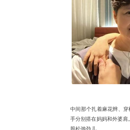
中间那个扎着麻花辫、穿
手分别搭在妈妈和外婆肩
股松弛劲儿。