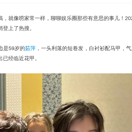
稿，就像唠家常一样，聊聊娱乐圈那些有意思的事儿！202
悄登上了热搜。
是59岁的
茹萍
，一头利落的短卷发，白衬衫配马甲，气
出已经临近花甲。