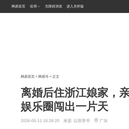
网易首页
应用
无障碍浏览
进入关怀版
网易首页
>
网易号
> 正文
离婚后住浙江娘家，
娱乐圈闯出一片天
2026-05-11 16:28:20 来源:
以茶带书
广东