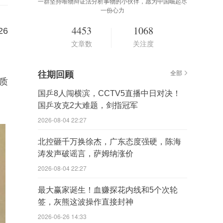
一群坚持唯物辩证法分析事物的小伙伴，愿为中国崛起尽
一份心力
4453
1068
6
文章数
关注度
往期回顾
全部
质
国乒8人闯横滨，CCTV5直播中日对决！
国乒攻克2大难题，剑指冠军
2026-08-04 22:27
北控砸千万换徐杰，广东态度强硬，陈海
涛发声破谣言，萨姆纳涨价
2026-08-04 22:27
最大赢家诞生！血赚探花内线和5个次轮
签，灰熊这波操作直接封神
2026-06-26 14:33