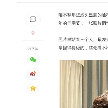
咱不整那些虚头巴脑的通
年的母亲节，一张照片悄
0
照片里站着三个人。最左边
拿捏得稳稳的，丝毫看不
分享至