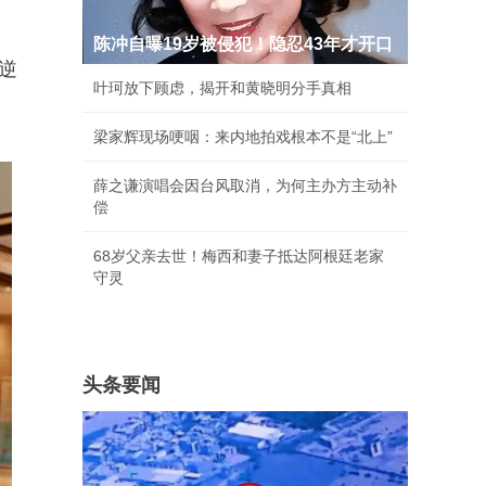
陈冲自曝19岁被侵犯！隐忍43年才开口
逆
叶珂放下顾虑，揭开和黄晓明分手真相
梁家辉现场哽咽：来内地拍戏根本不是“北上”
薛之谦演唱会因台风取消，为何主办方主动补
偿
68岁父亲去世！梅西和妻子抵达阿根廷老家
守灵
头条要闻