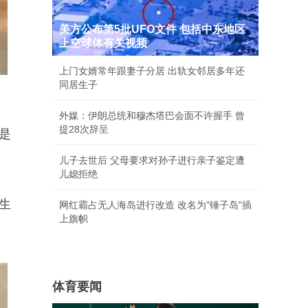
美方公布第5批UFO文件 包括中东地区
上空球体有关视频
上门女婿常年跟妻子分居 出轨女邻居多年还
同居生子
外媒：伊朗总统和穆杰塔巴会面不许握手 曾
提28次辞呈
是
儿子去世后 父母要求对孙子进行亲子鉴定遭
儿媳拒绝
生
网红霸占无人海岛进行改造 改名为"锤子岛"插
上旗帜
体育要闻