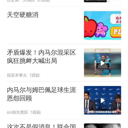
天空硬糖消
矛盾爆发！内马尔混采区
疯狂挑衅大喊出局
搞笑本事大
1跟贴
内马尔与姆巴佩足球生涯
恩怨回顾
oo烛光透影
1跟贴
这次不是假消息！联合国