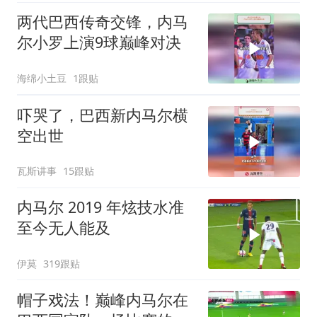
两代巴西传奇交锋，内马
尔小罗上演9球巅峰对决
海绵小土豆
1跟贴
吓哭了，巴西新内马尔横
空出世
瓦斯讲事
15跟贴
内马尔 2019 年炫技水准
至今无人能及
伊莫
319跟贴
帽子戏法！巅峰内马尔在