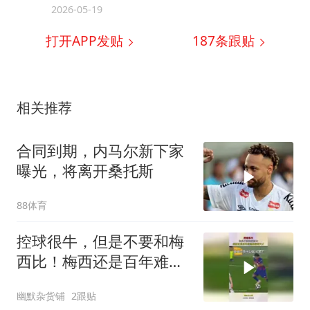
2026-05-19
打开APP发贴
187
条跟贴
相关推荐
合同到期，内马尔新下家
曝光，将离开桑托斯
88体育
控球很牛，但是不要和梅
西比！梅西还是百年难遇
的控球天才！
幽默杂货铺
2跟贴