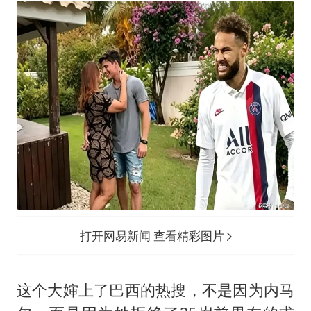
部分银行上调存款利率
货车高速制动失灵 交警护航化险为夷
白海豚突然大拐弯 走出罕见路线
下党之路
打开网易新闻 查看精彩图片
这个大婶上了巴西的热搜，不是因为内马