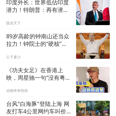
印度外长：世界低估印度
潜力！特朗普：再有潜力
也没见你超越中国
隐龙天下
89岁高龄的钟南山还当众
拉力！钟院士的“硬核”日
常，藏着多少普通人该懂
公子麦少
的健康真相？
《功夫女足》在香港上
映，周星驰一句“没有粤语
版”道出多少遗憾
动物奇奇怪怪
台风"白海豚"登陆上海 网
友打车4公里网约车叫价