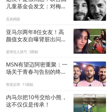
儿童基金会发文：对梅西
父亲去世深感遗憾
瓜农娟姐
亚马尔两年8任女友！高
颜值女友自曝肾脏出问
题，面容憔悴消瘦
篮球过人技巧
3跟贴
MSN有望迈阿密重聚：一
场关于青春与告别的终极
浪漫
智道足球
11跟贴
内马尔把10号交给小熊，
这不仅仅是传承！