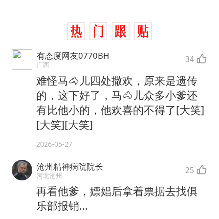
有态度网友0770BH
34
广西
难怪马🐴儿四处撒欢，原来是遗传
的，这下好了，马🐴儿众多小爹还
有比他小的，他欢喜的不得了[大笑]
[大笑][大笑]
2026-05-27
沧州精神病院院长
25
河北沧州
再看他爹，嫖娼后拿着票据去找俱
乐部报销...