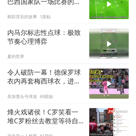
巴西国家队一场比赛的集
锦到底有多强？
精彩背后的故事
1跟贴
内马尔标志性点球：极致
节奏心理博弈
夏的世界
令人破防一幕！德保罗球
衣内再套梅西球衣，进球
后脱衣展示10号
美加墨头号球迷
69跟贴
烽火戏诸侯！C罗笑看一
堆C罗粉丝去教堂等待自
己娶乔治娜！
历史第一人梅西
61跟贴