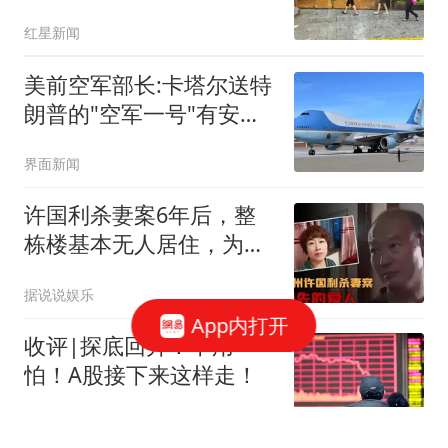
108元
红星新闻
美前空军部长:卡塔尔送特
朗普的"空军一号"有安全
缺陷
界面新闻
许国利杀妻案6年后，整
栋楼基本无人居住，为啥
后遗症如此严重？
据说说娱乐
App内打开
收评|探底回升！不用
怕！A股接下来这样走！
龙行天下虎