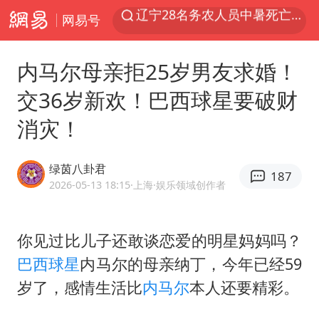
网易号
费大厨不自称“大王”了
中央气象台继续发布暴雨橙警
内马尔母亲拒25岁男友求婚！
独闯南太行失联女子遗体已找到
交36岁新欢！巴西球星要破财
血指纹匹配成功，20年悬案告破！凶手被执行死刑
消灾！
相声演员李晓龙因病去世 年仅38岁
演员秦焰去世 曾出演《狂飙》
绿茵八卦君
187
“还不如不放假”
2026-05-13 18:15
·上海
·娱乐领域创作者
医疗垃圾做手机壳 这也是谋财害命
武契奇：欧洲已处于大战边缘
你见过比儿子还敢谈恋爱的明星妈妈吗？
巴西球星
内马尔
的母亲纳丁，今年已经59
经销商证实雪佛兰已暂停在华新车销售
岁了，感情生活比
内马尔
本人还要精彩。
7月CPI同比上涨0.5% 经济内生增长动力持续增强