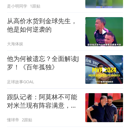
是小明同学
1跟贴
从高价水货到金球先生，
他是如何逆袭的
大海体娱
他为何被遗忘？全面解读J
罗！《百年孤独》
足球故事GOAL
跟队记者：阿莫林不可能
对米兰现有阵容满意，卖
人得抓紧
懂球帝
2跟贴