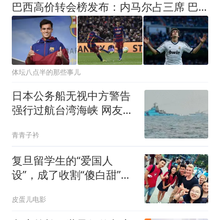
巴西高价转会榜发布：内马尔占三席 巴萨和新月到底谁在做亏本买卖
体坛八点半的那些事儿
日本公务船无视中方警告
强行过航台湾海峡 网友急
了
青青子衿
复旦留学生的“爱国人
设”，成了收割“傻白甜”女
生的顶级杀器？
皮蛋儿电影