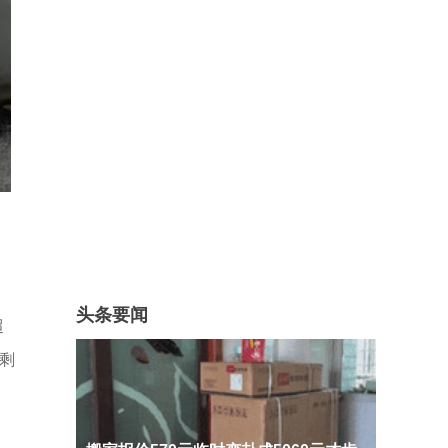
头条要闻
超
剩