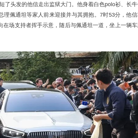
，剪短了头发的他信走出监狱大门。他身着白色polo衫、长
总理佩通坦等家人前来迎接并与其拥抱。7时53分，他信
向在场支持者挥手示意，随后与佩通坦一道，坐上一辆车