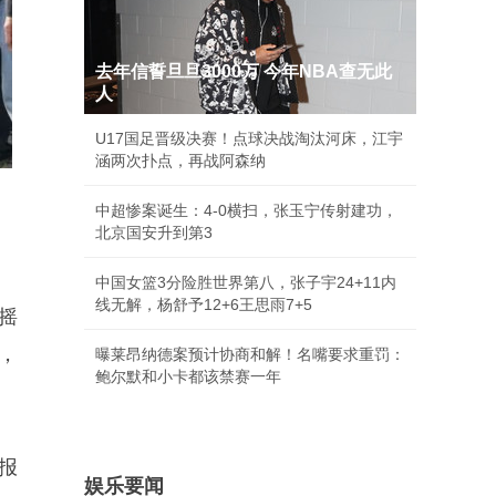
去年信誓旦旦3000万 今年NBA查无此
人
U17国足晋级决赛！点球决战淘汰河床，江宇
涵两次扑点，再战阿森纳
中超惨案诞生：4-0横扫，张玉宁传射建功，
北京国安升到第3
中国女篮3分险胜世界第八，张子宇24+11内
线无解，杨舒予12+6王思雨7+5
摇
，
曝莱昂纳德案预计协商和解！名嘴要求重罚：
鲍尔默和小卡都该禁赛一年
报
娱乐要闻