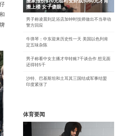
搬家报价570元临时变卦成5060元才肯
牛仔
搬上楼 女子傻眼
和
男子称凌晨到足浴店加钟时技师做出不当举动
牌
警方回应
牛弹琴：中东迎来历史性一天 美国以色列肯
定五味杂陈
男子称看中女主播才华转账7千谈合作 想见面
还得转5千
沙特、巴基斯坦和土耳其三国结成军事结盟
印度紧张了
体育要闻