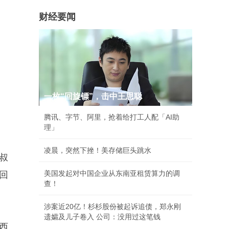
财经要闻
一枚“回旋镖”，击中王思聪
腾讯、字节、阿里，抢着给打工人配「AI助
理」
凌晨，突然下挫！美存储巨头跳水
叔
美国发起对中国企业从东南亚租赁算力的调
回
查！
涉案近20亿！杉杉股份被起诉追债，郑永刚
遗孀及儿子卷入 公司：没用过这笔钱
西