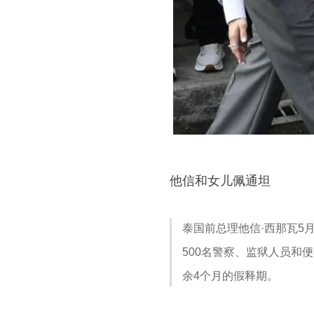
他信和女儿佩通坦
泰国前总理他信·
西那瓦
5
500名警察、监狱人员和
余4个月的假释期。