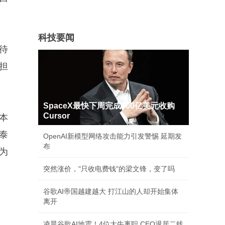
科技要闻
待
担
SpaceX最快下周完成600亿美元收购
Cursor
本
泰
OpenAI新模型网络攻击能力引发警惕 延期发
布
为
突然涨价，"只收电费钱"的梁文锋，变了吗
谷歌AI帝国越建越大 打江山的人却开始集体
离开
凌晨谷歌AI地震！4位大牛离职 CEO退居二线