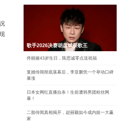
况
现
歌手2026决赛胡彦斌获歌王
佟丽娅43岁生日，陈思诚零点送祝福
复婚传闻彻底落幕后，李亚鹏凭一个举动口碑
暴涨
日本女网红直播自杀！生前遭韩男团粉丝网
暴！
二胎传闻真相揭开，赵丽颖如今成内娱一大赢
家