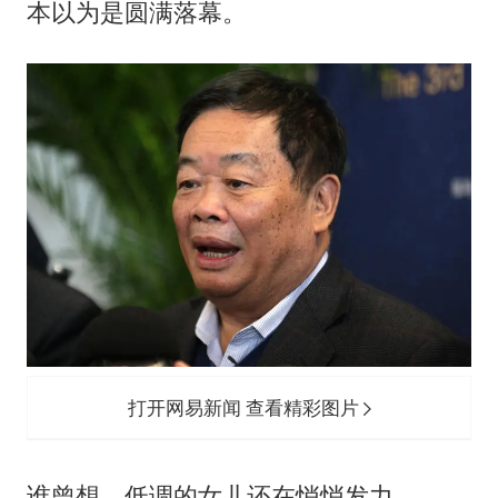
本以为是圆满落幕。
王力宏演唱会黄牛带观众藏匿被查获
国防部回应日本试射“战斧”导弹
陕西省委书记赶赴柞水县杏坪镇
女孩摆摊卖菌子时收到北大通知书
改名后的“青海拉面”店
东方之约 相约未来
打开网易新闻 查看精彩图片
谁曾想，低调的女儿还在悄悄发力。