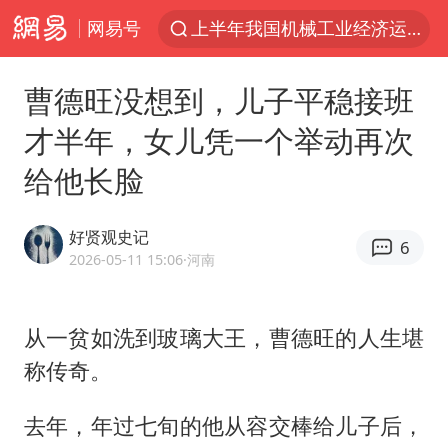
上半年我国机械工业经济运行稳中有进
网易号
实测秋天第一杯奶茶
曹德旺没想到，儿子平稳接班
泰国枪击案凶手先杀祖父母后行凶
才半年，女儿凭一个举动再次
四川宜宾市高县发生4.9级地震
台风“白海豚”体型变大！环流面积接近13个浙江那么大
给他长脸
泰国校园枪击案死亡人数升至7人
好贤观史记
东航新规：提前14天可免费退改签
6
2026-05-11 15:06
·河南
河南回应撤回领导带薪错峰休假通知
汪峰阻止14岁女儿买大牌
从一贫如洗到玻璃大王，
曹德旺
的人生堪
江苏发布台风蓝色预警
称传奇。
国防部：坚决反制任何闹海挑衅图谋
去年，年过七旬的他从容交棒给儿子后，
李云泽严重违纪违法