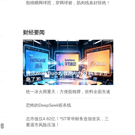
殷桃晒网球照，穿网球裙，肌肉线条好惊艳！
财经要闻
腾讯WorkBuddy领跑AI办公 阿里字节
急了?
统一冰火两重天：方便面独撑，饮料全面失速
恐怖的DeepSeek斩杀线
总市值仅4.82亿！*ST萃华财务造假坐实，三
重退市风险压顶！
排
频