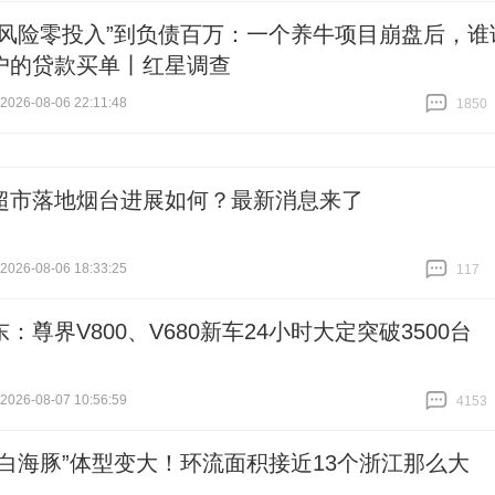
零风险零投入”到负债百万：一个养牛项目崩盘后，谁
户的贷款买单丨红星调查
26-08-06 22:11:48
1850
跟贴
1850
超市落地烟台进展如何？最新消息来了
26-08-06 18:33:25
117
跟贴
117
：尊界V800、V680新车24小时大定突破3500台
26-08-07 10:56:59
4153
跟贴
4153
“白海豚”体型变大！环流面积接近13个浙江那么大