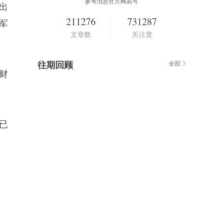
参考消息官方网易号
出
211276
731287
军
文章数
关注度
往期回顾
全部
财
已