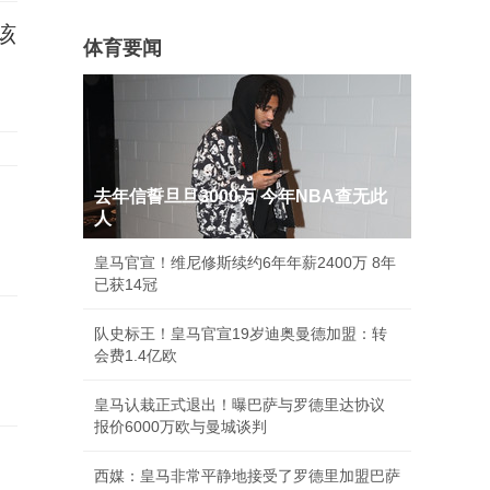
该
体育要闻
去年信誓旦旦3000万 今年NBA查无此
人
皇马官宣！维尼修斯续约6年年薪2400万 8年
已获14冠
队史标王！皇马官宣19岁迪奥曼德加盟：转
会费1.4亿欧
皇马认栽正式退出！曝巴萨与罗德里达协议
报价6000万欧与曼城谈判
西媒：皇马非常平静地接受了罗德里加盟巴萨