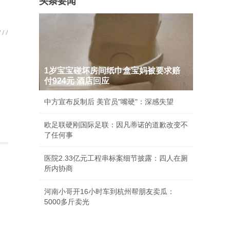
头条要闻
1岁宝宝碰坏房间纸巾盒宝妈被要求赔
付924元 酒店回应
中方宣布反制后 美官员"嘴硬"：深感失望
欧足联硬刚国际足联：因凡蒂诺的道歉改变不
了任何事
医院2.33亿元工程串标案细节披露：四人在厕
所内协商
河南小哥开16小时车到杭州帮朋友卖瓜：
5000多斤卖光