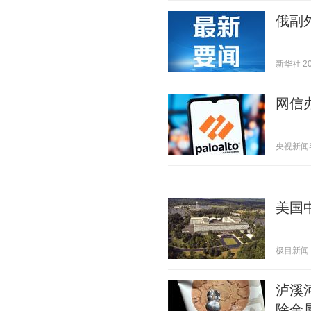
俄副
新华社 202
网信
央视新闻客户
美国
极目新闻 20
泸溪
除金