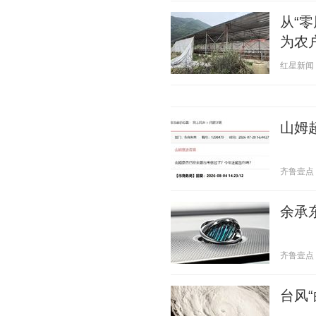
从“
为农
红星新闻 20
山姆
齐鲁壹点 20
余承东
齐鲁壹点 20
台风