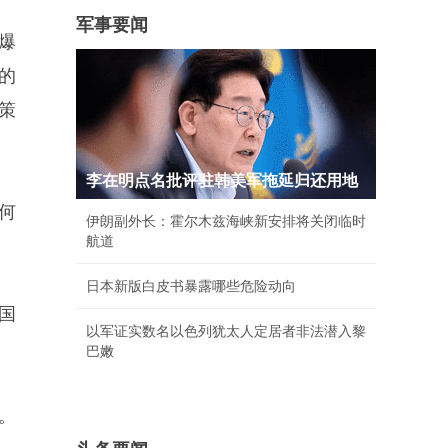
军事要闻
爆
的
策
李在明点名批评驻韩美军拖延归还用地
何
伊朗副外长：霍尔木兹海峡新安排将关闭临时
航道
日本新版白皮书暴露哪些危险动向
国
以军证实数名以色列犹太人定居者非法潜入黎
巴嫩
。