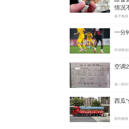
情况
扬子晚报 20
一分钟
环球网资讯 2
空调
第一财经资讯
西瓜“
新民晚报 20