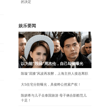
的决定
娱乐要闻
以为能“毁掉”周杰伦，自己却被曝光
陈璇“屈膝”风波再发酵，上海主持人接连离职
大S住宅分割曝光，具俊晔公然索产权！
陈妍希与儿子去泰国旅游 母子俩合影酷范儿
十足！