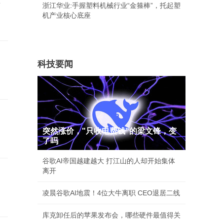
浙江华业:手握塑料机械行业“金箍棒”，托起塑
机产业核心底座
科技要闻
突然涨价，"只收电费钱"的梁文锋，变
了吗
谷歌AI帝国越建越大 打江山的人却开始集体
离开
凌晨谷歌AI地震！4位大牛离职 CEO退居二线
库克卸任后的苹果发布会，哪些硬件最值得关