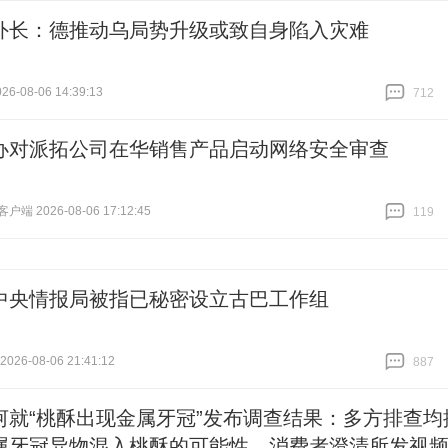
外长：德推动乌局势升级或致自身陷入灾难
6-08-06 14:39:13
712
跟贴
712
办对派拓公司在华销售产品启动网络安全审查
端 2026-08-06 17:12:45
119
跟贴
119
中央情报局被指已秘密设立古巴工作组
26-08-06 21:41:12
887
跟贴
887
河就“桃酥出现金属牙冠”发布调查结果：多方排查均
属牙冠异物混入桃酥的可能性，消费者澄清所发视