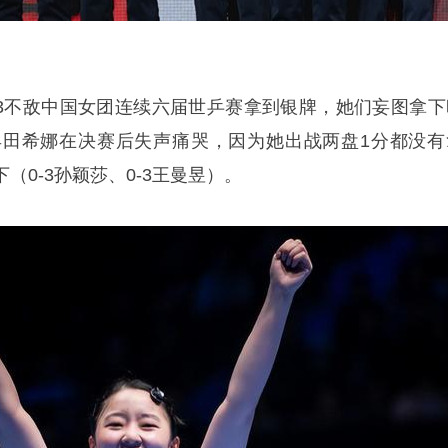
-3不敌中国女团连续六届世乒赛拿到银牌，她们妄图拿下
早田希娜在决赛后失声痛哭，因为她出战两盘1分都没有
（0-3孙颖莎、0-3王曼昱）。