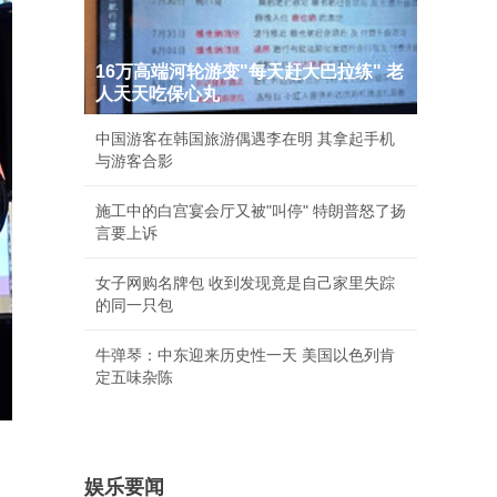
16万高端河轮游变"每天赶大巴拉练" 老
人天天吃保心丸
中国游客在韩国旅游偶遇李在明 其拿起手机
与游客合影
施工中的白宫宴会厅又被"叫停" 特朗普怒了扬
言要上诉
女子网购名牌包 收到发现竟是自己家里失踪
的同一只包
牛弹琴：中东迎来历史性一天 美国以色列肯
定五味杂陈
娱乐要闻