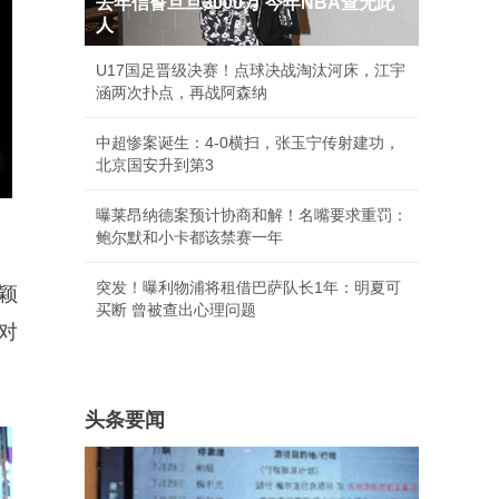
去年信誓旦旦3000万 今年NBA查无此
人
U17国足晋级决赛！点球决战淘汰河床，江宇
涵两次扑点，再战阿森纳
中超惨案诞生：4-0横扫，张玉宁传射建功，
北京国安升到第3
曝莱昂纳德案预计协商和解！名嘴要求重罚：
鲍尔默和小卡都该禁赛一年
突发！曝利物浦将租借巴萨队长1年：明夏可
颖
买断 曾被查出心理问题
对
头条要闻