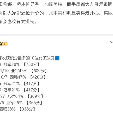
田希娜、桥本帆乃香、长崎美柚、面手凛都大方展示银牌
所以大家都还挺开心的，张本美和明显笑得最开心。实际
布会也没有太沮丧。