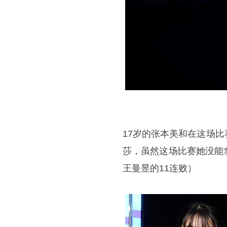
17岁的
张本美和
在这场比
莎
，虽然这场比赛她没能
王曼昱的11连败）