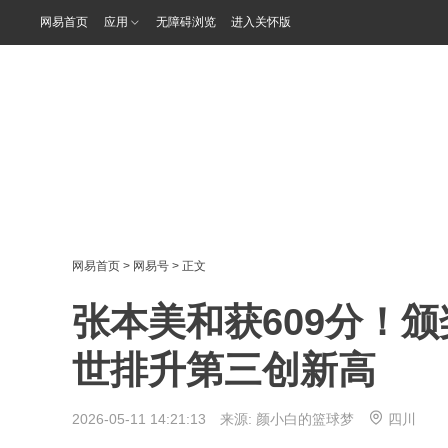
网易首页
应用
无障碍浏览
进入关怀版
网易首页
>
网易号
> 正文
张本美和获609分！颁
世排升第三创新高
2026-05-11 14:21:13 来源:
颜小白的篮球梦
四川