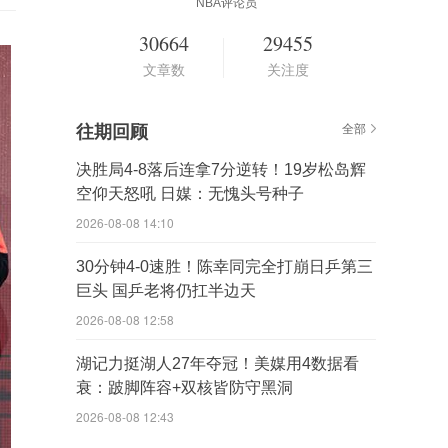
NBA评论员
30664
29455
文章数
关注度
往期回顾
全部
决胜局4-8落后连拿7分逆转！19岁松岛辉
空仰天怒吼 日媒：无愧头号种子
2026-08-08 14:10
30分钟4-0速胜！陈幸同完全打崩日乒第三
巨头 国乒老将仍扛半边天
2026-08-08 12:58
湖记力挺湖人27年夺冠！美媒用4数据看
衰：跛脚阵容+双核皆防守黑洞
2026-08-08 12:43