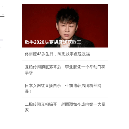
，
上
歌手2026决赛胡彦斌获歌王
佟丽娅43岁生日，陈思诚零点送祝福
复婚传闻彻底落幕后，李亚鹏凭一个举动口碑
暴涨
日本女网红直播自杀！生前遭韩男团粉丝网
暴！
二胎传闻真相揭开，赵丽颖如今成内娱一大赢
家