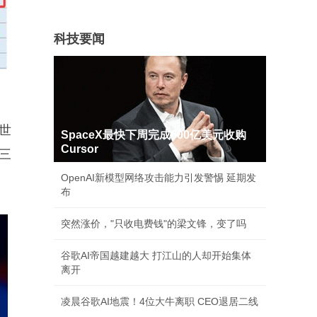
科技要闻
第世
SpaceX最快下周完成600亿美元收购
Cursor
三
OpenAI新模型网络攻击能力引发警惕 延期发
布
突然涨价，"只收电费钱"的梁文锋，变了吗
谷歌AI帝国越建越大 打江山的人却开始集体
离开
凌晨谷歌AI地震！4位大牛离职 CEO退居二线