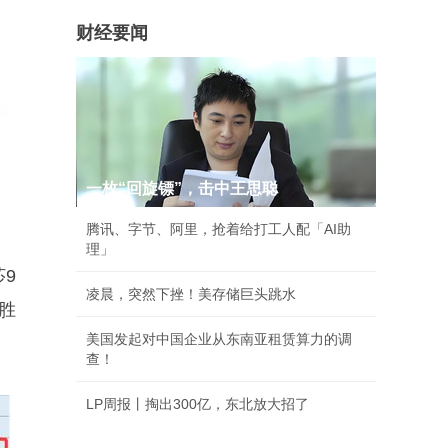
财经要闻
一枚“回旋镖”，击中王思聪
腾讯、字节、阿里，抢着给打工人配「AI助
理」
莎9
凌晨，突然下挫！美存储巨头跳水
胜
美国发起对中国企业从东南亚租赁算力的调
查！
LP周报丨掏出300亿，东北放大招了