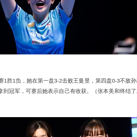
赛1胜1负，她在第一盘3-2击败
王曼昱
，第四盘0-3不敌
孙
拿到冠军，可赛后她表示自己有收获。（张本美和终结了