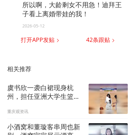
所以啊，大龄剩女不用急！迪拜王
子看上离婚带娃的我！
2026-05-12
打开APP发贴
42
条跟贴
相关推荐
虞书欣一袭白裙现身杭
州，担任亚洲大学生篮球
联赛观赛嘉宾，为本次比
重庆观资讯
赛跳球，网友：她怎么越
来越好看
小酒窝和董璇客串周也新