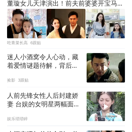
董璇女儿天津演出！前夫前婆婆开宝马接酒窝，高云翔发福驼背显老
吃青菜长高
6跟贴
迷人小酒窝令人心动，藏
着爱情谜题待解，背后故
事引人深思
捡影
3跟贴
人前先锋女性人后封建娇
妻 台娱的女明星两幅面孔
令人感叹不已
娱乐琐琐碎