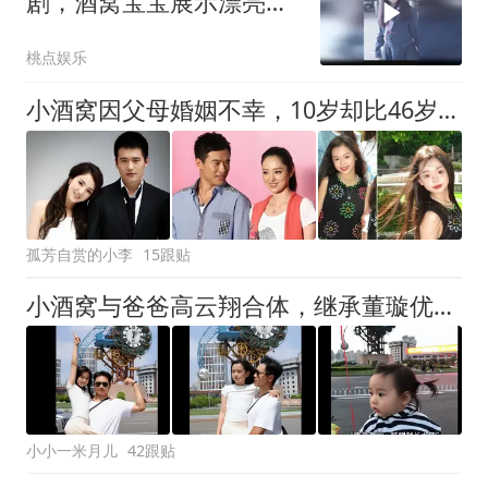
剧，酒窝宝宝展示漂亮小
裙子，你好1983合作愉快
桃点娱乐
后再次搭戏
小酒窝因父母婚姻不幸，10岁却比46岁董璇世故
孤芳自赏的小李
15跟贴
小酒窝与爸爸高云翔合体，继承董璇优秀基因，往事如烟！
小小一米月儿
42跟贴