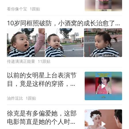
个
看你像个宝
1跟贴
10岁同框照破防，小酒窝的成长治愈了多少偏见？
传递满满正能量
11跟贴
以前的女明星上台表演节
目，竟是这样的穿搭，原
来是现在过于保守
油炸逗比
1跟贴
徐克是有多偏爱她，这部
电影简直是她的个人时装