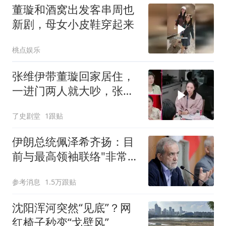
董璇和酒窝出发客串周也
新剧，母女小皮鞋穿起来
桃点娱乐
张维伊带董璇回家居住，
一进门两人就大吵，张维
伊要送她回去
了史剧堂
1跟贴
伊朗总统佩泽希齐扬：目
前与最高领袖联络"非常困
难"
参考消息
1.5万跟贴
沈阳浑河突然“见底”？网
红椅子秒变“戈壁风”