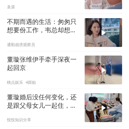
秀
袁湛
不期而遇的生活：匆匆只
想要份工作，韦总却想当
她老公
通勤崩溃观察员
董璇张维伊手牵手深夜一
起回京
桃点娱乐
4跟贴
董璇婚后没任何变化，还
是跟父母女儿一起住，张
维伊哪凉快哪待着
悦悦知识分享