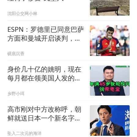
沈阳公交网小林
ESPN：罗德里已同意巴萨
方面和曼城开启谈判，皇
马愿意做最后尝试
砚底沉香
身价几十亿的姚明，现在
每月都在领美国人发的
1838美元养老金
乡野小珥
高市刚对中方改称呼，朝
鲜就送日本一个新名字，
平壤没让中国失望
坠入二次元的海洋