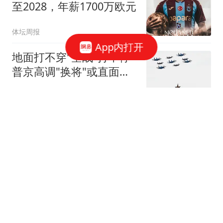
至2028，年薪1700万欧元
体坛周报
App内打开
地面打不穿"空战"打不停
普京高调"换将"或直面消
耗战
上观新闻
女子发现漏洞"0元购"3千
台电器 家中堆满快递箱
鲁中晨报
媒体:涉台问题麦考尔与鲁
比奥表态分化 谁能代表华
盛顿