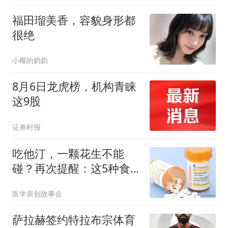
福田瑠美香，容貌身形都
很绝
小椰的奶奶
8月6日龙虎榜，机构青睐
这9股
证券时报
吃他汀，一颗花生不能
碰？再次提醒：这5种食
物也要留意
医学原创故事会
萨拉赫签约特拉布宗体育