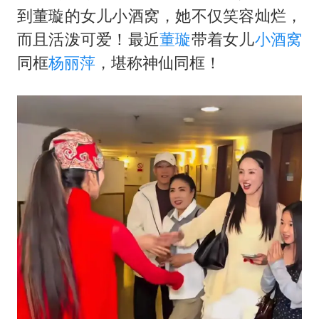
80后女柜员逆袭成4200亿银行副行长
到董璇的女儿小酒窝，她不仅笑容灿烂，
27岁女子成组织卖淫集团主犯被通缉
而且活泼可爱！最近
董璇
带着女儿
小酒窝
吉林一“温度计大楼”读数爆表
同框
杨丽萍
，堪称神仙同框！
女子利用漏洞0元薅走3000多件家电
24小时不关空调 电费会更低吗
东方甄选被判赔偿江小白30万元
奋进开新局 实干挑大梁