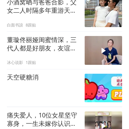
小酒窝晒与爸爸合影，父
女二人时隔多年重游天津
解放桥，网友泪奔
白面书誏
8跟贴
董璇佟丽娅闺蜜情深，三
代人都是好朋友，友谊令
人羡慕
冰心说影
1跟贴
天空硬糖消
痛失爱人，10位女星坚守
寡身，一生未嫁你认识几