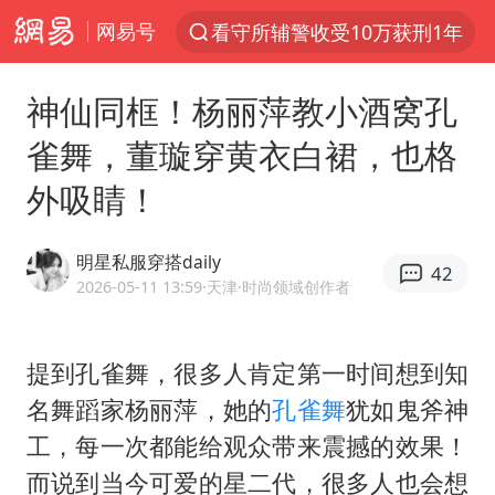
网易号
以“新”破局 首发经济点亮城市消费活力
台风白海豚进入48小时警戒线
神仙同框！杨丽萍教小酒窝孔
中方回应是否在太平洋海底开采稀土
雀舞，董璇穿黄衣白裙，也格
台风白海豚影响中国已成定局
外吸睛！
佛得角门将亮相智利俱乐部主场
U17国足1分钟轰2球
明星私服穿搭daily
42
五粮液渠道价一箱上涨近百元
2026-05-11 13:59
·天津
·时尚领域创作者
宇树科技发行价格150.80元/股
法国将禁止“未经同意的电话营销”
提到孔雀舞，很多人肯定第一时间想到知
名舞蹈家
杨丽萍
，她的
孔雀舞
犹如鬼斧神
宇树科技王兴兴身家有望超200亿元
工，每一次都能给观众带来震撼的效果！
泰国一女公务员妆容引争议 本人回应
而说到当今可爱的星二代，很多人也会想