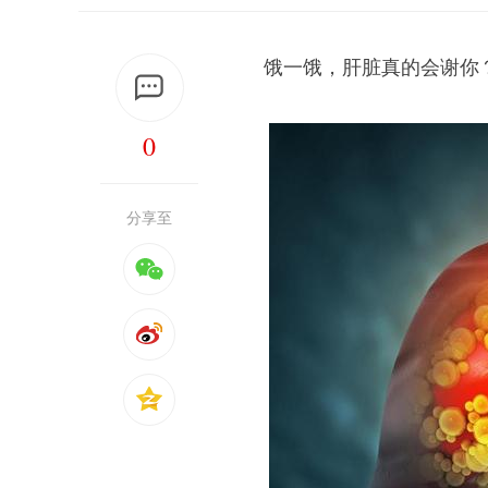
饿一饿，肝脏真的会谢你
0
分享至