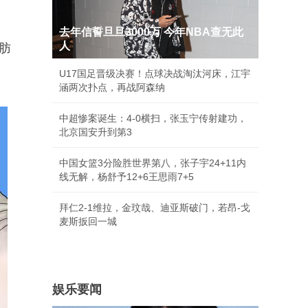
去年信誓旦旦3000万 今年NBA查无此
人
肪
U17国足晋级决赛！点球决战淘汰河床，江宇
涵两次扑点，再战阿森纳
中超惨案诞生：4-0横扫，张玉宁传射建功，
北京国安升到第3
中国女篮3分险胜世界第八，张子宇24+11内
线无解，杨舒予12+6王思雨7+5
拜仁2-1维拉，金玟哉、迪亚斯破门，若昂-戈
麦斯扳回一城
娱乐要闻