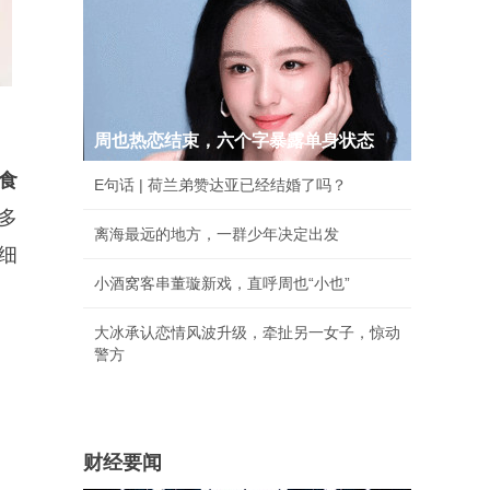
周也热恋结束，六个字暴露单身状态
食
E句话 | 荷兰弟赞达亚已经结婚了吗？
多
离海最远的地方，一群少年决定出发
细
小酒窝客串董璇新戏，直呼周也“小也”
大冰承认恋情风波升级，牵扯另一女子，惊动
警方
财经要闻