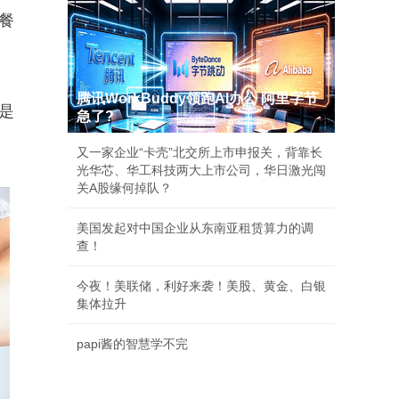
餐
腾讯WorkBuddy领跑AI办公 阿里字节
是
急了?
又一家企业“卡壳”北交所上市申报关，背靠长
光华芯、华工科技两大上市公司，华日激光闯
关A股缘何掉队？
美国发起对中国企业从东南亚租赁算力的调
查！
今夜！美联储，利好来袭！美股、黄金、白银
集体拉升
papi酱的智慧学不完