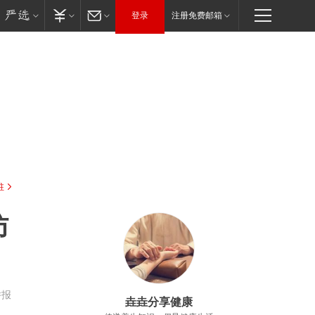
登录
注册免费邮箱
驻
肪
举报
垚垚分享健康