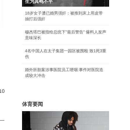
生为其鸣不平
18岁女子遭已婚男强奸：被推到床上用皮带
抽打后强奸
穆杰塔巴被指给总统下"最后警告" 爆料人发声
意味深长
4名中国人在太子集团一园区被围殴 致1死3重
伤
婚外胚胎案涉事医院员工哽咽:事件对医院造
成较大冲击
0
体育要闻
一