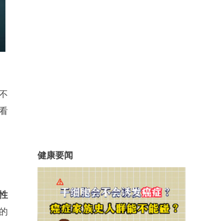
不
看
健康要闻
性
的