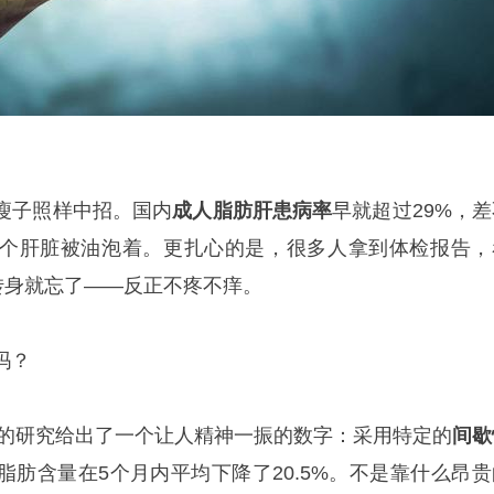
瘦子照样中招。国内
成人脂肪肝患病率
早就超过29%，差
个肝脏被油泡着。更扎心的是，很多人拿到体检报告，
转身就忘了——反正不疼不痒。
吗？
表的研究给出了一个让人精神一振的数字：采用特定的
间歇
脂肪含量在5个月内平均下降了20.5%。不是靠什么昂贵