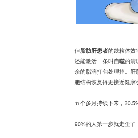
但
脂肪肝患者
的线粒体效
还能激活一条叫
自噬
的清
余的脂滴打包处理掉。肝
胞结构恢复得更接近健康
五个多月持续下来，20.
90%的人第一步就走歪了