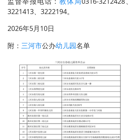
“不怕六爷挂得多 就怕六爷挂一颗”
监督举报电话：
教体局
0316-3212428、
3221413、3222194。
牛津大学一纸声明甩不了锅
网传《披荆斩棘2026》名单
2026年5月10日
新疆景区自驾服务费改为按车收费
附：
三河市
公办
幼儿园
名单
女主硬加吻戏短剧已下架
浙江台州《告全体市民书》
香港宏福苑火灾或由烟头引起
人民的健康、体质、幸福一脉相承