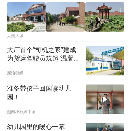
大美大城
大厂首个“司机之家”建成
为货运驾驶员筑起“温馨港
湾”
新浪财经
准备带孩子回国读幼儿
园！
越南小秋嫁中国
幼儿园里的暖心一幕