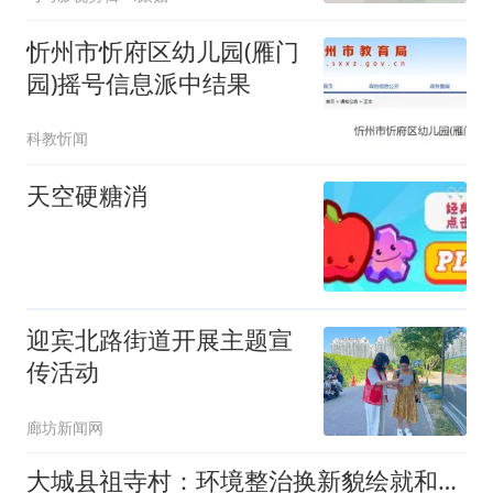
忻州市忻府区幼儿园(雁门
园)摇号信息派中结果
科教忻闻
天空硬糖消
迎宾北路街道开展主题宣
传活动
廊坊新闻网
大城县祖寺村：环境整治换新貌绘就和美乡村