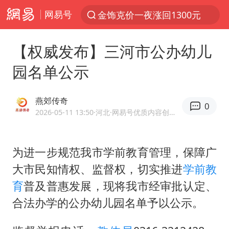
网易号
金饰克价一夜涨回1300元
解锁各地夏日限定体验
【权威发布】三河市公办幼儿
峰哥 汪海林
园名单公示
西湖突现狂风暴雨 游客瞬间被浇透
富婆带资进组给自己硬加60多场吻戏
燕郊传奇
0
河南重大刑事案嫌疑人落网
2026-05-11 13:50
·河北
·网易号优质内容创作者
黄金创今年来最大单周涨幅
为进一步规范我市学前教育管理，保障广
视频丨中国东方电气集团原党组副书记、董事宋致远被查
大市民知情权、监督权，切实推进
学前教
梁家辉：到内地拍戏不是北上是回归
育
普及普惠发展，现将我市经审批认定、
白海豚将正面袭击贯穿浙江
合法办学的公办幼儿园名单予以公示。
酒店回应车内过夜被收150元