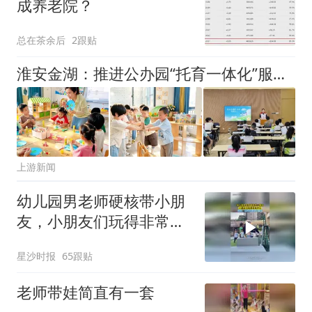
成养老院？
总在茶余后
2跟贴
淮安金湖：推进公办园“托育一体化”服务 全时段守护成长路
上游新闻
幼儿园男老师硬核带小朋
友，小朋友们玩得非常开
心，网友：这种好老师上
星沙时报
65跟贴
哪找
老师带娃简直有一套