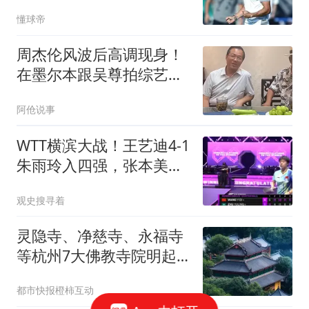
全拿捏了我
懂球帝
周杰伦风波后高调现身！
在墨尔本跟吴尊拍综艺，
有说有笑假发抢镜
阿伧说事
WTT横滨大战！王艺迪4-1
朱雨玲入四强，张本美和
申裕斌8日晚开战
观史搜寻着
灵隐寺、净慈寺、永福寺
等杭州7大佛教寺院明起
临时关闭，别跑空了
都市快报橙柿互动