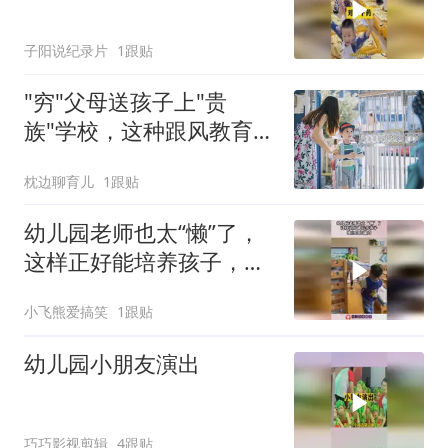
子阳说纪录片
1跟贴
"穷"父母送孩子上"贵
族"学校，这种跟风教育，
有必要吗？
枕边聊育儿
1跟贴
幼儿园老师也太“懒”了，
这样正好能培养孩子，独
立自主能力！
小飞熊爱搞笑
1跟贴
幼儿园小朋友演出
巧巧影视剪辑
4跟贴