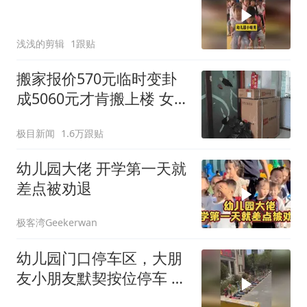
浅浅的剪辑
1跟贴
搬家报价570元临时变卦
成5060元才肯搬上楼 女子
傻眼
极目新闻
1.6万跟贴
幼儿园大佬 开学第一天就
差点被劝退
极客湾Geekerwan
幼儿园门口停车区，大朋
友小朋友默契按位停车 网
友：有被可爱到