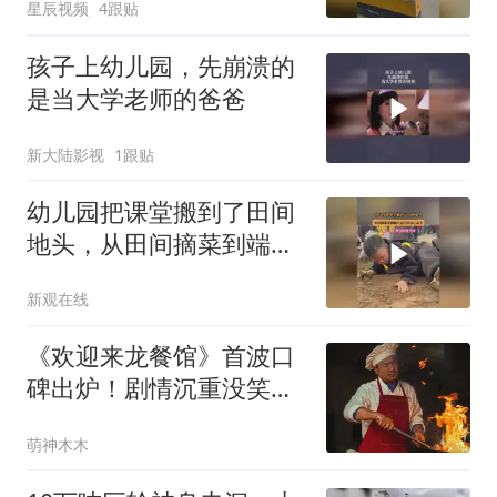
星辰视频
4跟贴
孩子上幼儿园，先崩溃的
是当大学老师的爸爸
新大陆影视
1跟贴
幼儿园把课堂搬到了田间
地头，从田间摘菜到端上
桌全程自己动手
新观在线
《欢迎来龙餐馆》首波口
碑出炉！剧情沉重没笑
点，沈腾演技遭质疑
萌神木木