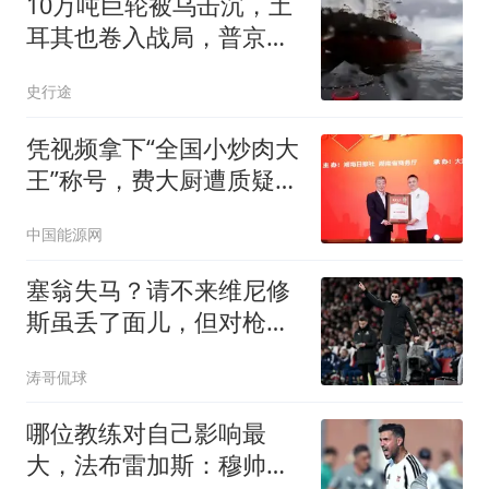
10万吨巨轮被乌击沉，土
耳其也卷入战局，普京没
想到仗会打成这样
史行途
凭视频拿下“全国小炒肉大
王”称号，费大厨遭质疑，
律师：存在变相使用极限
中国能源网
词嫌疑
塞翁失马？请不来维尼修
斯虽丢了面儿，但对枪手
却反而是好事儿
涛哥侃球
哪位教练对自己影响最
大，法布雷加斯：穆帅完