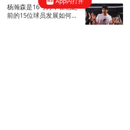
App内打开
杨瀚森是16号秀，在他之
前的15位球员发展如何？
2人赛季报销，无人成水
鸣哥说体育
货
最新：上海降水集中时段
和强度有变！部分航班取
消，市内轮渡全线停航，
新浪财经
迪士尼、乐高乐园调整运
营时间
“梅姨”年龄疑团尚未解开
模拟画像作者最新发声
极目新闻
西蒙尼：俱乐部已经就阿
尔瓦雷斯做出决定，很高