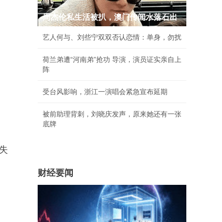
周杰伦私生活被扒，澳门传闻水落石出
艺人何与、刘些宁双双否认恋情：单身，勿扰
荷兰弟遭“河南弟”抢功 导演，演员证实亲自上
阵
受台风影响，浙江一演唱会紧急宣布延期
被前助理背刺，刘晓庆发声，原来她还有一张
底牌
失
财经要闻