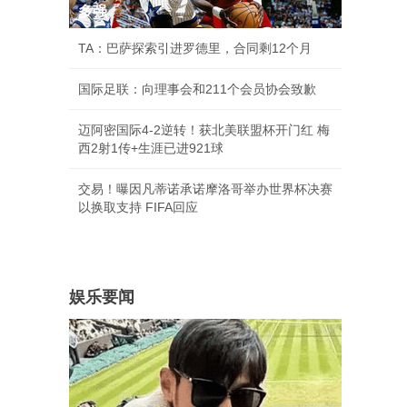
多强
TA：巴萨探索引进罗德里，合同剩12个月
国际足联：向理事会和211个会员协会致歉
迈阿密国际4-2逆转！获北美联盟杯开门红 梅
西2射1传+生涯已进921球
交易！曝因凡蒂诺承诺摩洛哥举办世界杯决赛
以换取支持 FIFA回应
娱乐要闻