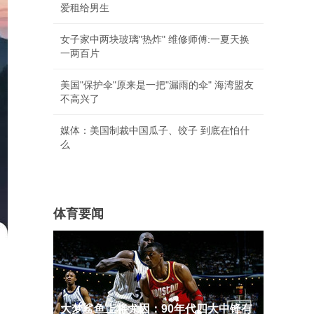
爱租给男生
女子家中两块玻璃"热炸" 维修师傅:一夏天换
一两百片
美国"保护伞"原来是一把"漏雨的伞" 海湾盟友
不高兴了
媒体：美国制裁中国瓜子、饺子 到底在怕什
么
体育要闻
大梦鲨鱼上将尤因：90年代四大中锋有