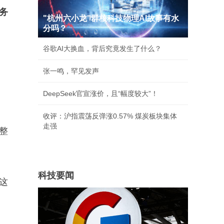
务
"杭州六小龙"群核科技物理AI故事有水
分吗？
谷歌AI大换血，背后究竟发生了什么？
张一鸣，罕见发声
DeepSeek官宣涨价，且“幅度较大”！
收评：沪指震荡反弹涨0.57% 煤炭板块集体
走强
整
科技要闻
这