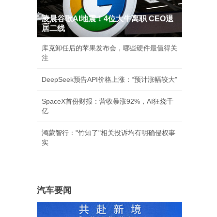
凌晨谷歌AI地震！4位大牛离职 CEO退
居二线
库克卸任后的苹果发布会，哪些硬件最值得关
注
DeepSeek预告API价格上涨：“预计涨幅较大”
SpaceX首份财报：营收暴涨92%，AI狂烧千
亿
鸿蒙智行："竹知了"相关投诉均有明确侵权事
实
汽车要闻