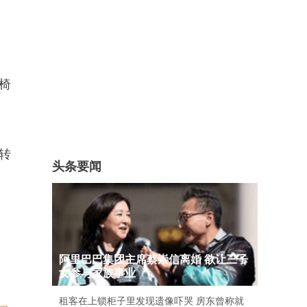
椅
转
头条要闻
阿里巴巴集团主席蔡崇信离婚 欲让三子
女参与家族事业
租客在上锁柜子里发现遗像吓哭 房东曾称就