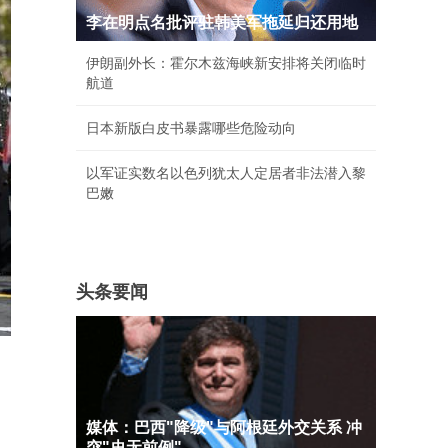
李在明点名批评驻韩美军拖延归还用地
伊朗副外长：霍尔木兹海峡新安排将关闭临时
航道
日本新版白皮书暴露哪些危险动向
以军证实数名以色列犹太人定居者非法潜入黎
巴嫩
头条要闻
媒体：巴西"降级"与阿根廷外交关系 冲
突"史无前例"