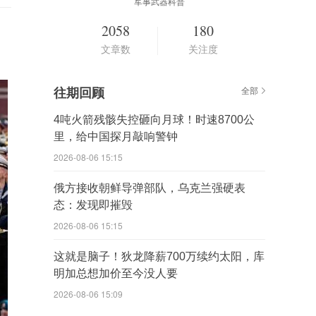
军事武器科普
2058
180
文章数
关注度
往期回顾
全部
4吨火箭残骸失控砸向月球！时速8700公
里，给中国探月敲响警钟
2026-08-06 15:15
俄方接收朝鲜导弹部队，乌克兰强硬表
态：发现即摧毁
2026-08-06 15:15
这就是脑子！狄龙降薪700万续约太阳，库
明加总想加价至今没人要
2026-08-06 15:09