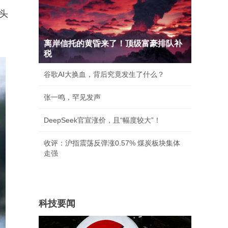
头
离岸信托的黄昏来了！顶级富豪排队补
税
谷歌AI大换血，背后究竟发生了什么？
张一鸣，罕见发声
DeepSeek官宣涨价，且“幅度较大”！
收评：沪指震荡反弹涨0.57% 煤炭板块集体
走强
科技要闻