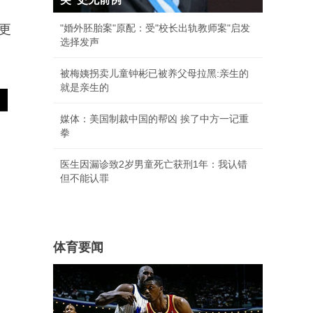
更
"婚外胚胎案"原配：受"校长出轨教师案"启发
选择发声
被梅姨拐卖儿童钟彬已被养父母拉黑:亲生的
就是亲生的
媒体：美国制裁中国的帮凶 挨了中方一记重
拳
医生因漏诊致2岁男童死亡获刑1年：我认错
但不能认罪
体育要闻