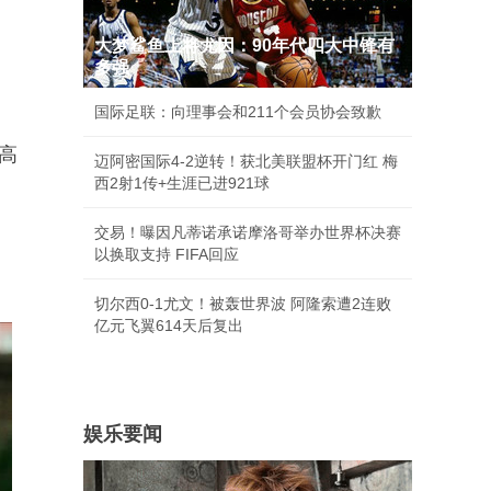
大梦鲨鱼上将尤因：90年代四大中锋有
多强
国际足联：向理事会和211个会员协会致歉
高
迈阿密国际4-2逆转！获北美联盟杯开门红 梅
西2射1传+生涯已进921球
交易！曝因凡蒂诺承诺摩洛哥举办世界杯决赛
以换取支持 FIFA回应
切尔西0-1尤文！被轰世界波 阿隆索遭2连败
亿元飞翼614天后复出
娱乐要闻