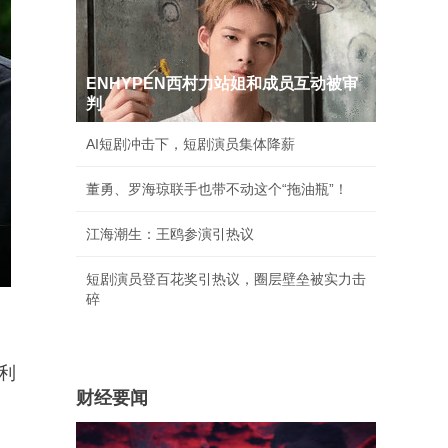
ENHYPEN西村力站姐和成员互动被审
判
AI短剧冲击下，短剧演员集体降薪
董勇、罗海琼联手也带不动这个“拖油瓶”！
江海潮生：王鸥参演引热议
短剧演员登百花奖引热议，圈层壁垒被实力击
碎
利
财经要闻