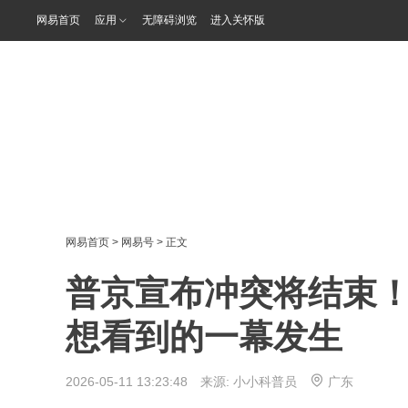
网易首页
应用
无障碍浏览
进入关怀版
网易首页
>
网易号
> 正文
普京宣布冲突将结束
想看到的一幕发生
2026-05-11 13:23:48 来源:
小小科普员
广东