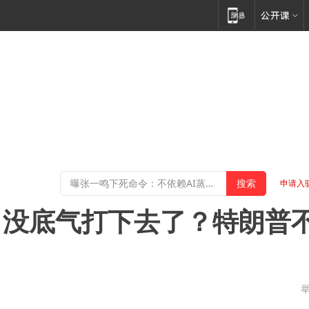
申请入
！没底气打下去了？特朗普