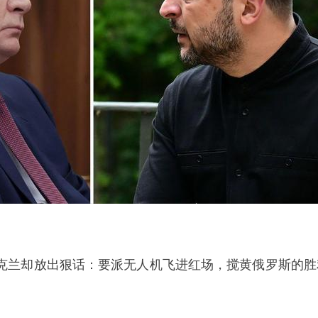
克兰却放出狠话：要派无人机飞进红场，搅黄俄罗斯的胜