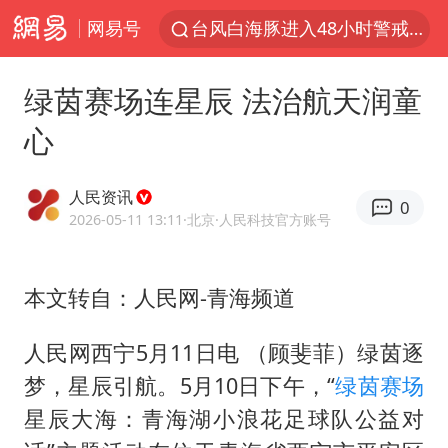
网易号
台风白海豚进入48小时警戒线
佛得角门将亮相智利俱乐部主场
绿茵赛场连星辰 法治航天润童
宇树科技发行价格150.80元/股
心
看守所辅警收受10万获刑1年
宇树科技王兴兴身家有望超200亿元
人民资讯
0
五粮液渠道价一箱上涨近百元
2026-05-11 13:11
·北京
·人民科技官方账号
CIA被曝已秘密设立古巴工作组
本文转自：人民网-青海频道
U17国足1分钟轰2球
泰国一女公务员妆容引争议 本人回应
人民网西宁5月11日电 （顾斐菲）绿茵逐
村民谈“梅姨”：叫的其实是“媒姨”
梦，星辰引航。5月10日下午，“
绿茵赛场
24小时不关空调 电费会更低吗
星辰大海：青海湖小浪花足球队公益对