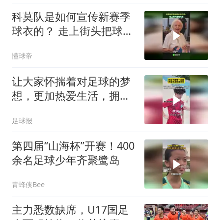
科莫队是如何宣传新赛季
球衣的？ 走上街头把球衣
送给路人！
懂球帝
让大家怀揣着对足球的梦
想，更加热爱生活，拥抱
未来，就是百年名校杯的
足球报
意义
第四届“山海杯”开赛！400
余名足球少年齐聚鹭岛
青蜂侠Bee
主力悉数缺席，U17国足