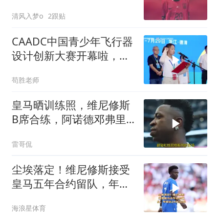
清风入梦o
2跟贴
CAADC中国青少年飞行器
设计创新大赛开幕啦，来
看小朋友们造飞机
苟胜老师
皇马晒训练照，维尼修斯
B席合练，阿诺德邓弗里
斯同框引热议
雷哥侃
尘埃落定！维尼修斯接受
皇马五年合约留队，年薪
达2400万欧！
海浪星体育