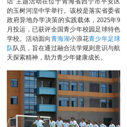
中国养老床位“三连降”
话”主题活动在位于青海省西宁市平安区
的玉树河湟中学举行。该校是落实省委省
哪吒汽车南宁工厂设备降价20%拍卖
政府异地办学决策的实践载体，2025年9
郑国霖回应去景区上班被保安拦下
月投运，已获评全国青少年校园足球特色
我国编制完成新版全月地质图
学校。活动面向
青海湖
小浪花
青少年
足球
“深圳地面沉降致车辆损坏”不实
队
队员，旨在通过融合法学规则意识与航
奋进开新局 实干挑大梁
天探索精神，助力青少年健康成长。