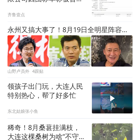
军采资格
齐鲁壹点
永州又搞大事了！8月19日全明星阵容空降永州，星光足坛大战来袭
山野卢员外
4跟贴
领孩子出门玩，大连人民
特别热心，帮了好多忙
东北姑娘张小鱼
稀奇！8月桑葚挂满枝，
大连这棵桑树为啥“不守