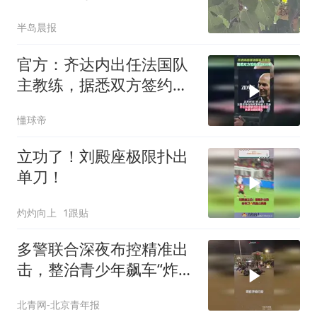
时”？
半岛晨报
官方：齐达内出任法国队
主教练，据悉双方签约至
2030年
懂球帝
立功了！刘殿座极限扑出
单刀！
灼灼向上
1跟贴
多警联合深夜布控精准出
击，整治青少年飙车“炸
街”乱象
北青网-北京青年报