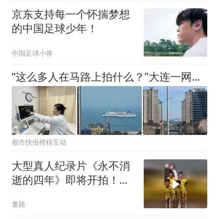
京东支持每一个怀揣梦想
的中国足球少年！
中国足球小将
“这么多人在马路上拍什么？”大连一网红打卡点火到封路，每天成千上万人在烈日下打卡，有人花百元坐咖啡厅拍，有人苦等一小时只为拍30秒
都市快报橙柿互动
大型真人纪录片《永不消
逝的四年》即将开拍！从
今天回望历史，让历史告
董路
诉今天！