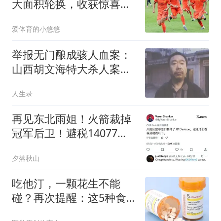
大面积轮换，收获惊喜三
连胜
爱体育的小悠悠
举报无门酿成骇人血案：
山西胡文海特大杀人案全
程纪实
人生录
再见东北雨姐！火箭裁掉
冠军后卫！避税14077美
元！威少首冠来了
夕落秋山
吃他汀，一颗花生不能
碰？再次提醒：这5种食
物也要留意