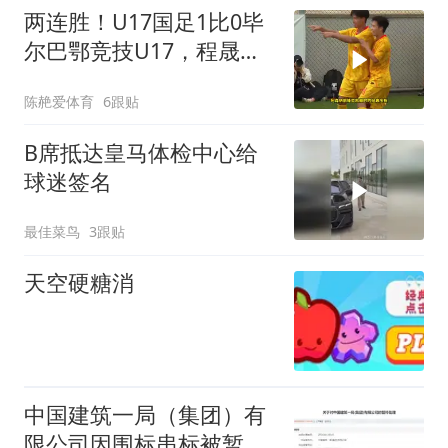
两连胜！U17国足1比0毕
尔巴鄂竞技U17，程晟涵
连场破门赵松源中框
陈赩爱体育
6跟贴
B席抵达皇马体检中心给
球迷签名
最佳菜鸟
3跟贴
天空硬糖消
中国建筑一局（集团）有
限公司因围标串标被暂停