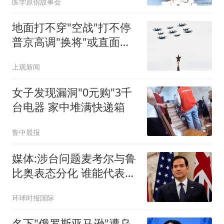
医学原创故事会
地面打不穿"空战"打不停
普京高调"换将"或直面消
耗战
上观新闻
女子发现漏洞"0元购"3千
台电器 家中堆满快递箱
鲁中晨报
媒体:涉台问题麦考尔与鲁
比奥表态分化 谁能代表华
盛顿
环球时报国际
名下"俄罗斯亚马逊"遭乌