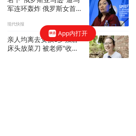
军连环轰炸 俄罗斯女首富
怒了
现代快报
App内打开
亲人均离去女孩8岁独居
床头放菜刀 被老师"收
养"后逆袭
环球网资讯
46岁殷桃素颜网球照太
美，满脸汗水零修图，紧
致肌肉线条太绝了
观鱼听雨
U17国足1分钟2球逆转勒
沃库森U17，三战全胜！