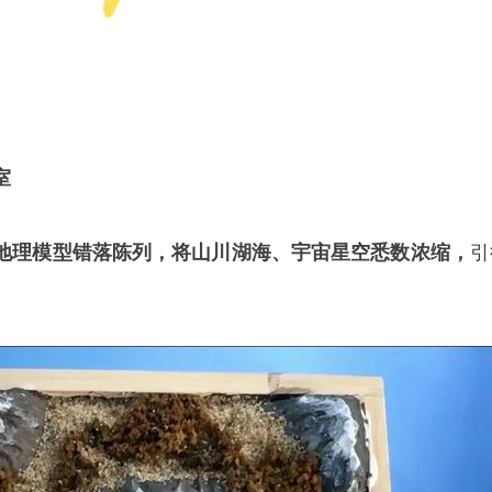
室
地理模型错落陈列，将山川湖海、宇宙星空悉数浓缩，
引