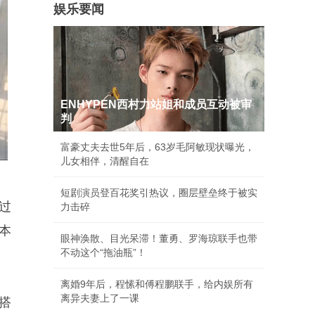
娱乐要闻
ENHYPEN西村力站姐和成员互动被审
判
富豪丈夫去世5年后，63岁毛阿敏现状曝光，
儿女相伴，清醒自在
短剧演员登百花奖引热议，圈层壁垒终于被实
过
力击碎
本
眼神涣散、目光呆滞！董勇、罗海琼联手也带
不动这个“拖油瓶”！
离婚9年后，程愫和傅程鹏联手，给内娱所有
离异夫妻上了一课
搭