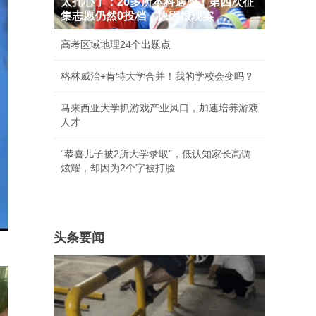
太扎心了：20多所本科遇冷！第四次征
集志愿仍然0投档，原因很现实
高考区域地理24个出题点
格林威治+肯特大学合并！我的学校会变吗？
马来西亚大学抓游戏产业风口，加速培养游戏
人才
“恭喜儿子被2所大学录取”，低认知家长高调
炫耀，却因为2个字被打脸
头条要闻