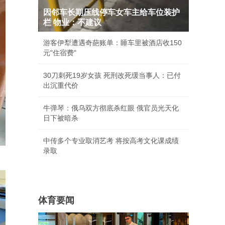
因邻车长期压线停车女车主给车位装护
栏 物业：不建议
游客伊犁遭遇奇葩账单：睡车里被酒店收150
元"住宿费"
30刀刺死19岁女孩 死刑改死缓当事人：已付
出沉重代价
牛弹琴：俄乌双方彻底杀红眼 俄官员光天化
日下被暗杀
中传多个专业取消艺考 将按高考文化课成绩
录取
体育要闻