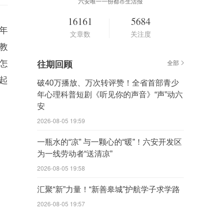
六安唯一一份都市生活报
16161
5684
年
文章数
关注度
教
怎
往期回顾
全部
起
破40万播放、万次转评赞！全省首部青少
年心理科普短剧《听见你的声音》“声”动六
安
2026-08-05 19:59
一瓶水的“凉” 与一颗心的“暖”！六安开发区
为一线劳动者“送清凉”
2026-08-05 19:58
汇聚“新”力量！“新善皋城”护航学子求学路
2026-08-05 19:57