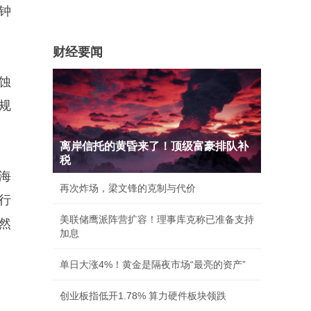
钟
财经要闻
蚀
规
离岸信托的黄昏来了！顶级富豪排队补
税
海
再次炸场，梁文锋的克制与代价
行
美联储鹰派阵营扩容！理事库克称已准备支持
然
加息
单日大涨4%！黄金是隔夜市场“最亮的资产”
创业板指低开1.78% 算力硬件板块领跌