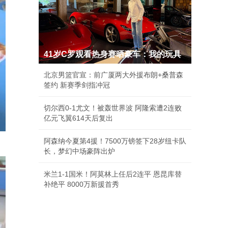
41岁C罗观看热身赛晒豪车：我的玩具
北京男篮官宣：前广厦两大外援布朗+桑普森
签约 新赛季剑指冲冠
切尔西0-1尤文！被轰世界波 阿隆索遭2连败
亿元飞翼614天后复出
阿森纳今夏第4援！7500万镑签下28岁纽卡队
长，梦幻中场豪阵出炉
米兰1-1国米！阿莫林上任后2连平 恩昆库替
补绝平 8000万新援首秀