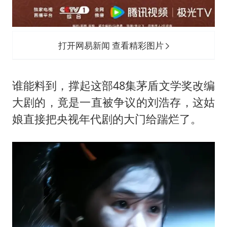
打开网易新闻 查看精彩图片
谁能料到，撑起这部48集茅盾文学奖改编
大剧的，竟是一直被争议的
刘浩存
，这姑
娘直接把央视年代剧的大门给踹烂了。