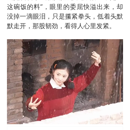
这碗饭的料”，眼里的委屈快溢出来，却
没掉一滴眼泪，只是攥紧拳头，低着头默
默走开，那股韧劲，看得人心里发紧。