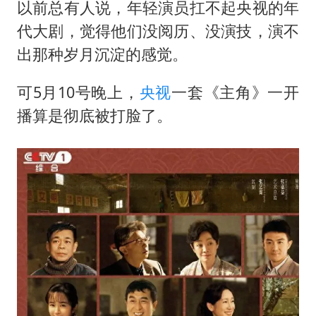
胡彦斌获《歌手2026》歌王
以前总有人说，年轻演员扛不起央视的年
东航：国内客票提前14天免费退改
代大剧，觉得他们没阅历、没演技，演不
出那种岁月沉淀的感觉。
美股存储板块集体大跌
日本试射“战斧”导弹，国防部回应
可5月10号晚上，
央视
一套《主角》一开
夯实基础开新局
播算是彻底被打脸了。