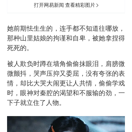
打开网易新闻 查看精彩图片
她前期怯生生的，连手都不知道往哪放，
那种山里姑娘的拘谨和自卑，被她拿捏得
死死的。
被人欺负时蹲在墙角偷偷抹眼泪，肩膀微
微颤抖，哭声压抑又委屈，没有夸张的表
情，却比大哭大闹更让人共情，偷偷学戏
时，眼神对秦腔的渴望和不服输的劲，一
下子就立住了人物。