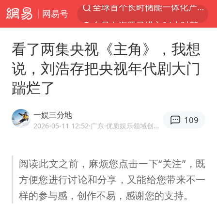
网易号
台风白海豚已进入24小时警戒线
中国女篮70-67险胜尼日利亚女篮
看了两集央视《主角》，我想
上海：台风白海豚或将带来龙卷风
说，刘浩存把央视年代剧大门
四川宜宾高县4.9级地震致1死
踹烂了
中巨芯：上半年归母净利润1405.77万元
出口禁令驱动有色板块大涨
一娱三分地
109
秋天的第一杯奶茶到底有多火
2026-05-11 12:52
·广东
·优质娱乐领域创作者
38岁演员求职万岁山NPC成功
胜宏科技：股票交易异常波动
阅读此文之前，麻烦您点击一下“关注”，既
方便您进行讨论和分享，又能给您带来不一
国乒男单横滨冠军赛全军覆没
样的参与感，创作不易，感谢您的支持。
U17国足三连胜晋级明日之星半决赛