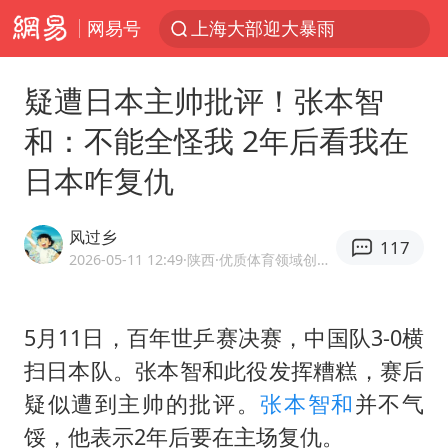
网易号
上海大部迎大暴雨
以军士兵把枪口对准中国记者
疑遭日本主帅批评！张本智
白海豚在海上打了个结
和：不能全怪我 2年后看我在
2026年7月份居民消费价格同比上涨0.5%
日本咋复仇
方桃子代言广告视频已下架
浙江海域将现5到8米巨浪到狂浪
风过乡
117
河南警方公开征集黑恶犯罪线索
2026-05-11 12:49
·陕西
·优质体育领域创作者
谢霆锋演唱会隔空祝王菲生日快乐
WTT横滨冠军赛女单四强国乒占三席
5月11日，百年世乒赛决赛，中国队3-0横
扫日本队。
张本智和
此役发挥糟糕，赛后
浙江省发出今年第2号指挥长令
疑似遭到主帅的批评。
张本智和
并不气
辽宁省深化扫黑除恶专项斗争
馁，他表示2年后要在主场复仇。