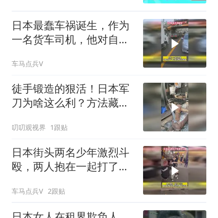
日本最蠢车祸诞生，作为
一名货车司机，他对自己
拉的货物没点数吗
车马点兵V
徒手锻造的狠活！日本军
刀为啥这么利？方法藏着
巧思
叨叨观视界
1跟贴
日本街头两名少年激烈斗
殴，两人抱在一起打了半
天
车马点兵V
2跟贴
日本女人在租界欺负人，