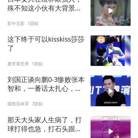
殊不知这小伙有大背景，
这下倒霉了
影中见影
1跟贴
这下终于可以kisskiss莎莎
了
麦芽看世界
1跟贴
刘国正谈向鹏0-3惨败张本
智和，一番话太扎心，听
听他说了什么！
猫熊说体育
7跟贴
那天大头家人生病了，打
球打得也急，打石头跟打
小鬼子似的