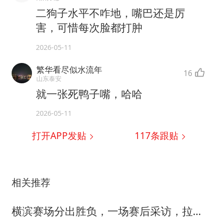
二狗子水平不咋地，嘴巴还是厉
害，可惜每次脸都打肿
2026-05-11
繁华看尽似水流年
16
山东泰安
就一张死鸭子嘴，哈哈
2026-05-11
打开APP发贴
117
条跟贴
相关推荐
横滨赛场分出胜负，一场赛后采访，拉开张本兄妹二人的格局差距