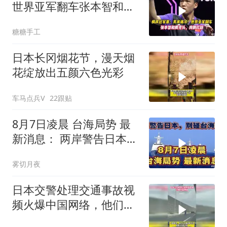
世界亚军翻车张本智和剃
光头，向鹏扛旗
糖糖手工
日本长冈烟花节，漫天烟
花绽放出五颜六色光彩
车马点兵V
22跟贴
8月7日凌晨 台海局势 最
新消息： 两岸警告日本，
别碰台海红线！
雾切月夜
日本交警处理交通事故视
频火爆中国网络，他们认
为我们大开眼界