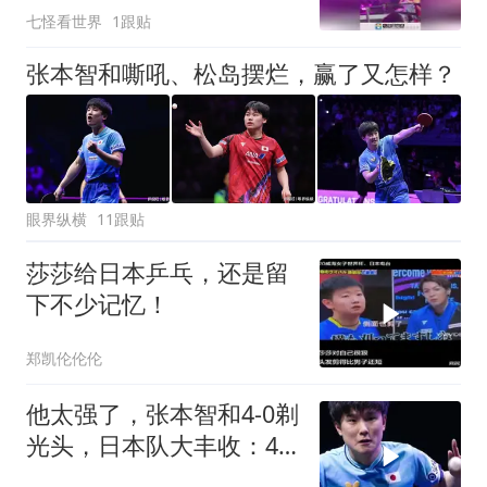
七怪看世界
1跟贴
张本智和嘶吼、松岛摆烂，赢了又怎样？
眼界纵横
11跟贴
莎莎给日本乒乓，还是留
下不少记忆！
郑凯伦伦伦
他太强了，张本智和4-0剃
光头，日本队大丰收：4
强占3席，国乒让人失望