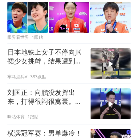
眼界看世界
1跟贴
日本地铁上女子不停向JK
裙少女挑衅，结果遭到对
方狠狠反击
车马点兵V
383跟贴
刘国正：向鹏没发挥出
来，打得很闷很窝囊。向
鹏0比3张本智和，无缘横
咪咕体育
1跟贴
滨冠军赛八强
横滨冠军赛：男单爆冷！