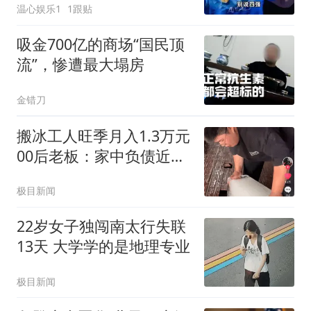
温心娱乐1
1跟贴
吸金700亿的商场“国民顶
流”，惨遭最大塌房
金错刀
搬冰工人旺季月入1.3万元
00后老板：家中负债近两
亿
极目新闻
22岁女子独闯南太行失联
13天 大学学的是地理专业
极目新闻