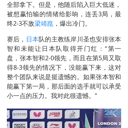
全部拿下。但是，他随后陷入巨大低迷，
被想赢怕输的情绪给影响，连丢3局，最
终2-3不敌
梁靖崑
，爆出冷门。
赛后，
日本
队的主教练
岸川圣也
安排张本
智和未能让日本队取得开门红：“第一
盘，张本智和2-0领先，而且在第5局又取
得8-3领先的情况下，没能赢下来，这对
整个团队来说是挺遗憾的。如果张本智和
能赢下第一局，那后面的选手就可以承受
小一点的压力。我对此很遗憾。”