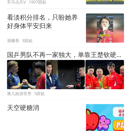
车马点兵V
1907跟贴
看淡积分排名，只盼她养
好身体平安归来
酒馨香
3跟贴
国乒男队不再一家独大，单靠王楚钦硬扛，压力已经摆在台上！
雅儿姐游世界
5跟贴
天空硬糖消