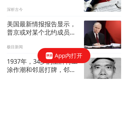
千元都不放过？
深析古今
美国最新情报报告显示，
普京或对某个北约成员国
发起攻击
极目新闻
App内打开
1937年，34岁的王牌特工
涂作潮和邻居打牌，邻居
看了他一眼，说：“你看着
纪史行者
像共产党？”
阿斯：若西甲明天开踢，
居莱尔不首发不可想象
懂球帝