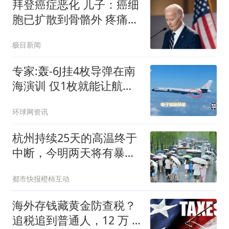
拜登癌症恶化 儿子：癌细
胞已扩散到骨骼外 疼痛难
忍
极目新闻
专家:轰-6J挂4枚导弹在南
海演训 仅1枚就能让航母
瘫痪
环球网资讯
杭州持续25天的高温终于
中断，今明两天将有暴
雨，局部大暴雨
都市快报橙柿互动
海外存钱藏黄金防查税？
追税追到普通人，12 万 7