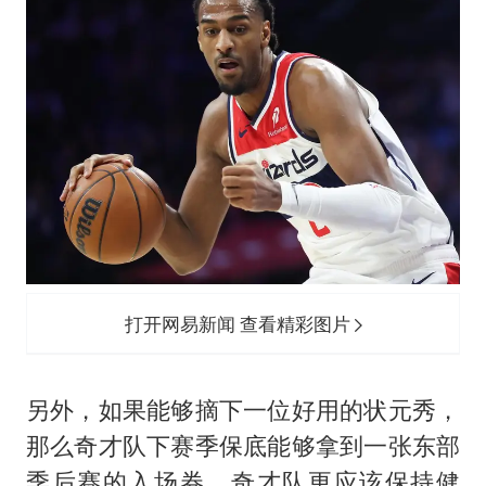
打开网易新闻 查看精彩图片
另外，如果能够摘下一位好用的状元秀，
那么奇才队下赛季保底能够拿到一张东部
季后赛的入场券。奇才队更应该保持健