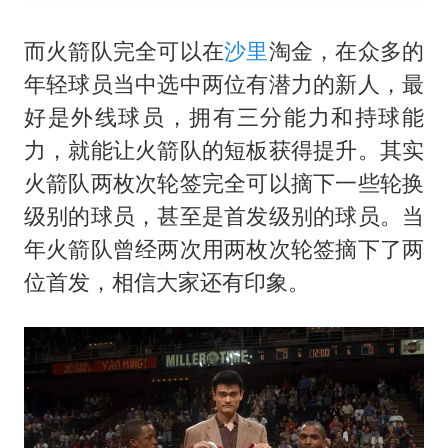
而火箭队完全可以在
沙里
淘金，在众多的
年轻球员当中选中两位有潜力的新人，最
好是外线球员，拥有三分能力和持球能
力，就能让火箭队的短板获得提升。其实
火箭队两枚次轮签完全可以摘下一些轮换
级别的球员，甚至是首发级别的球员。当
年火箭队曾经两次用两枚次轮签摘下了两
位首发，相信大家还有印象。