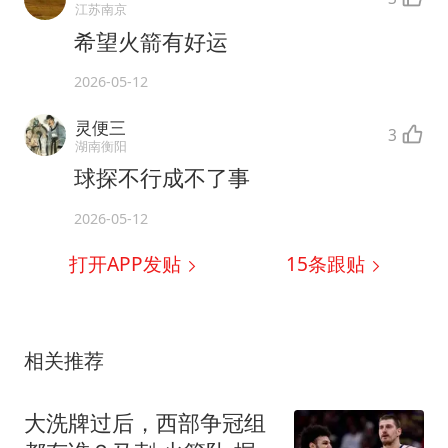
江苏南京
希望火箭有好运
2026-05-12
灵便三
3
湖南衡阳
球探不行成不了事
2026-05-12
打开APP发贴
15
条跟贴
相关推荐
大洗牌过后，西部争冠组