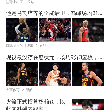
篮球小布丁
2跟贴
他是马刺培养的全能后卫，巅峰场均21+8+9！30岁却成了“玻璃人”
篮球圈里的那些事
24跟贴
现役最没存在感状元，场均9分3篮板，20岁打成替补，大合同无望
大西体育
21跟贴
火箭正式招募杨瀚森，以
此来补强内线实力