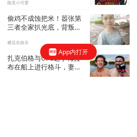
陈意小可爱
偷鸡不成蚀把米！嚣张第
三者全家扒光底，背叛丈
夫自食恶果
糖逗在娱乐
App内打开
扎克伯格与UFC选手梅拉
布在船上进行格斗，妻子
一旁泛舟看热闹
IT之家
台风登陆居民在4楼窗户
发现一只小八爪鱼：晚上
已吃掉
红星新闻