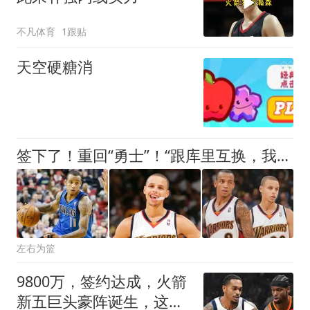
不凡体育
1跟贴
天空硬糖消
签下了！重回“勇士”！“跟库里互换，我也能夺冠！”
左右为篮
9800万，签约达成，火箭
新五巨头豪阵诞生，这让