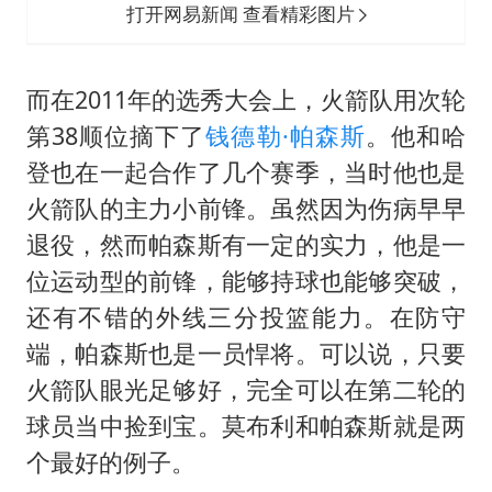
打开网易新闻 查看精彩图片
而在2011年的选秀大会上，火箭队用次轮
第38顺位摘下了
钱德勒·帕森斯
。他和哈
登也在一起合作了几个赛季，当时他也是
火箭队的主力小前锋。虽然因为伤病早早
退役，然而帕森斯有一定的实力，他是一
位运动型的前锋，能够持球也能够突破，
还有不错的外线三分投篮能力。在防守
端，帕森斯也是一员悍将。可以说，只要
火箭队眼光足够好，完全可以在第二轮的
球员当中捡到宝。莫布利和帕森斯就是两
个最好的例子。