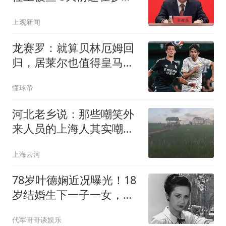
活动
上观新闻
龙赛罗：就算贝林厄姆回
归，居莱尔也值得皇马一
个首发位置
懂球帝
河北老乡说：那些嘲笑外
来人员的上海人其实嘲笑
的是他们自己祖宗
上海云河
78岁叶德娴近况曝光！18
岁结婚生下一子一女，离
婚46年晚景悽凉
代军哥哥谈娱乐