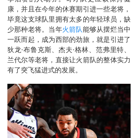
康，并且在今年的休赛期引进一些老将，
毕竟这支球队里拥有太多的年轻球员，缺
少那种老将。当年
火箭队
能够从摆烂当中
一跃而起，成为西部的劲旅，就是引进了
狄龙·布鲁克斯、杰夫·格林、范弗里特、
兰代尔等老将，直接让火箭队的整体实力
有了突飞猛进式的发展。