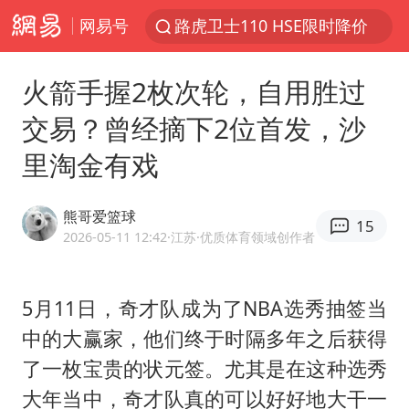
网易号
路虎卫士110 HSE限时降价
我国发现稀散金属独立新矿物——乌斯河锗矿
火箭手握2枚次轮，自用胜过
上海鼓励居家办公
交易？曾经摘下2位首发，沙
部分银行上调存款利率
里淘金有戏
小沈阳加盟《披荆斩棘》
新疆生产建设兵团生态环境局原局长被查
熊哥爱篮球
15
朱一龙的鼻子怎么了
2026-05-11 12:42
·江苏
·优质体育领域创作者
大疆错失宇树
5万小车卖不动 微型代步车集体遇冷
5月11日，奇才队成为了NBA选秀抽签当
中的大赢家，他们终于时隔多年之后获得
4.2平卫生间补漏注胶花1.55万
了一枚宝贵的状元签。尤其是在这种选秀
周星驰妈妈现身香港首映礼
大年当中，奇才队真的可以好好地大干一