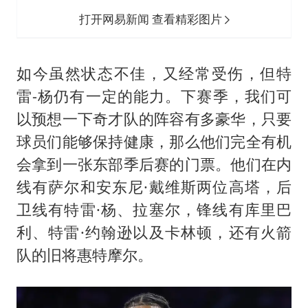
打开网易新闻 查看精彩图片
如今虽然状态不佳，又经常受伤，但特
雷-杨仍有一定的能力。下赛季，我们可
以预想一下奇才队的阵容有多豪华，只要
球员们能够保持健康，那么他们完全有机
会拿到一张东部季后赛的门票。他们在内
线有萨尔和安东尼·戴维斯两位高塔，后
卫线有特雷·杨、拉塞尔，锋线有库里巴
利、特雷·约翰逊以及卡林顿，还有火箭
队的旧将惠特摩尔。