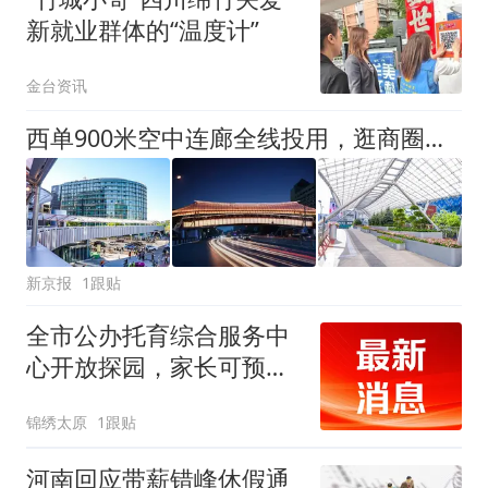
新就业群体的“温度计”
金台资讯
西单900米空中连廊全线投用，逛商圈实现“空中漫步”
新京报
1跟贴
全市公办托育综合服务中
心开放探园，家长可预约
实地参观
锦绣太原
1跟贴
河南回应带薪错峰休假通