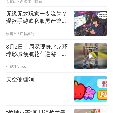
石景山区新媒体
1跟贴
无缘无故玩家一夜流失？
爆款手游遭私服黑产釜底
抽薪
崇州市人民检察院
8月2日，周深现身北京环
球影城领航花车巡游，全
程宛如一颗活力四射的“跳
牛视频News
跳糖”
天空硬糖消
“竹城小哥”四川绵竹关爱