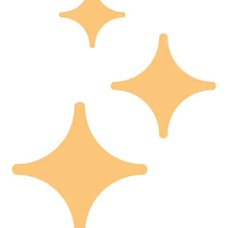
台湾海峡南口北上船舶实施交通管制
“新疆阿勒泰八月能滑雪”不实
向鹏0-3不敌张本智和
四川宜宾地震网友称睡觉被摇醒
DeepSeek投资宇树科技意味什么
公司“上四休三”但要降薪1000元
东方之约 相约未来