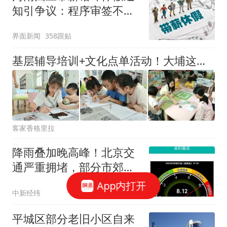
知引争议：程序审签不规
范，待修改后予以印发
界面新闻
358跟贴
基层辅导培训+文化点单活动！大埔这场活动干货满满
客家香格里拉
降雨叠加晚高峰！北京交
通严重拥堵，部分市郊铁
路停运
App内打开
中新经纬
平城区部分老旧小区自来