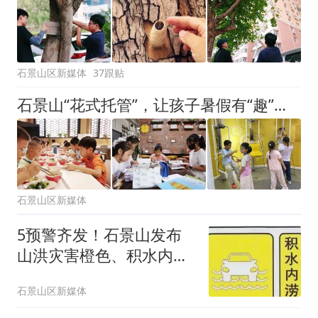
石景山区新媒体
37跟贴
石景山“花式托管”，让孩子暑假有“趣”处！
石景山区新媒体
5预警齐发！石景山发布
山洪灾害橙色、积水内涝
黄色、地质灾害蓝色预
石景山区新媒体
警！全区防汛四级应急响
应启动——