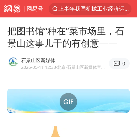
网易号
上半年我国机械工业经济运行稳中有进
官方通报教师招聘笔试前13名被淘汰
把图书馆“种在”菜市场里，石
台风白海豚加强
景山这事儿干的有创意——
河南撤回“领导带薪错峰休假”通知
广东雷州通报特教老师招聘违规事件
石景山区新媒体
0
“立秋的第一杯奶茶”又爆单了
2026-05-11 12:33
·北京
·石景山区新媒体官方网易号
A股三大股指收涨
泰国枪击案凶手先杀祖父母后行凶
宇树科技中一签需缴款7.54万元
中国军队坚决反制任何闹海图谋
方程豹钛9新车申报