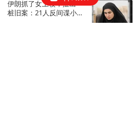
伊朗抓了女上校，扯出一
桩旧案：21人反间谍小
组，从上到下全是鬼
趣文说娱
为鼓励初中生女儿 41岁妈
妈一战"上岸"考上985研究
生
封面新闻
眼镜王蛇，我国致死率最
高的毒蛇，它和眼镜蛇到
底什么关系？
农夫也疯狂
伊朗总统佩泽希齐扬：目
前与最高领袖联络"非常困