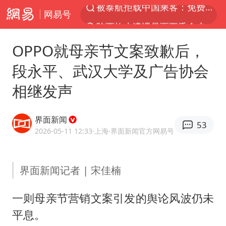
网易号
陕西柞水遭遇暴雨五千余户群众转移
银行午休1.5小时 留个窗口行不行
OPPO就母亲节文案致歉后，
台风白海豚或在华东沿海登陆
段永平、武汉大学及广告协会
弹药库存告急 美军补货难
相继发声
沙特否认与胡塞武装举行会谈
如何把百年大党建设得更加坚强有力
界面新闻
53
香港殿堂级填词人黎彼得因病离世 终年76岁
2026-05-11 12:33
·上海
·界面新闻官方网易号
李亚鹏向地铁吐血女孩捐99999元
FIFA官方支持因凡蒂诺
界面新闻记者 | 宋佳楠
41岁女子为鼓励女儿考上985研究生
一则母亲节营销文案引发的舆论风波仍未
乘客脱鞋散发异味 司机提醒反被怼
平息。