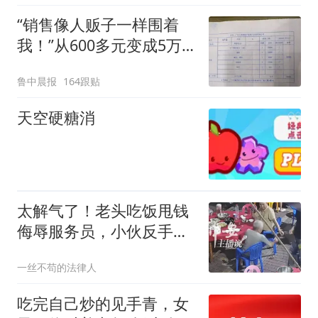
味道很好
“销售像人贩子一样围着
我！”从600多元变成5万
元，57岁保洁阿姨做医美
鲁中晨报
164跟贴
后眼睛肿到流泪、视物模
糊
天空硬糖消
太解气了！老头吃饭甩钱
侮辱服务员，小伙反手一
招“天女散花”直接让其破
一丝不苟的法律人
防！
吃完自己炒的见手青，女