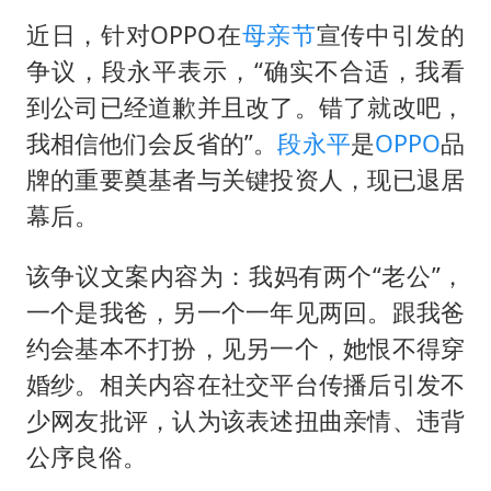
日本籍女网红在韩直播时自杀身亡
近日，针对OPPO在
母亲节
宣传中引发的
恩比德变瘦引热议
争议，
段永平
表示，“确实不合适，我看
总书记关心百姓身边这些民生大事
到公司已经道歉并且改了。错了就改吧，
我相信他们会反省的”。
段永平
是
OPPO
品
牌的重要奠基者与关键投资人，现已退居
幕后。
该争议文案内容为：我妈有两个“老公”，
一个是我爸，另一个一年见两回。跟我爸
约会基本不打扮，见另一个，她恨不得穿
婚纱。相关内容在社交平台传播后引发不
少网友批评，认为该表述扭曲亲情、违背
公序良俗。