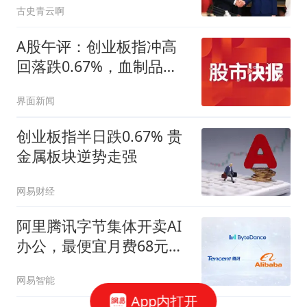
古史青云啊
A股午评：创业板指冲高
回落跌0.67%，血制品、
AI语料、绿色电力等概念
界面新闻
走弱
创业板指半日跌0.67% 贵
金属板块逆势走强
网易财经
阿里腾讯字节集体开卖AI
办公，最便宜月费68元，
做PPT够烧吗？
网易智能
App内打开