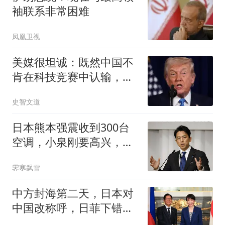
袖联系非常困难
凤凰卫视
美媒很坦诚：既然中国不
肯在科技竞赛中认输，那
就别怪被美国打压
史智文道
日本熊本强震收到300台
空调，小泉刚要高兴，一
看全是中国制造
霁寒飘雪
中方封海第二天，日本对
中国改称呼，日菲下错赌
注，注定输得精光