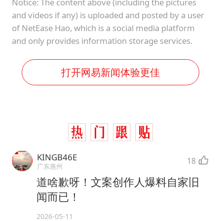
Notice: The content above (including the pictures
and videos if any) is uploaded and posted by a user
of NetEase Hao, which is a social media platform
and only provides information storage services.
打开网易新闻体验更佳
KINGB46E
18
广东惠州
道啥歉呀！文案创作人爆料自家旧
闻而已！
2026-05-11