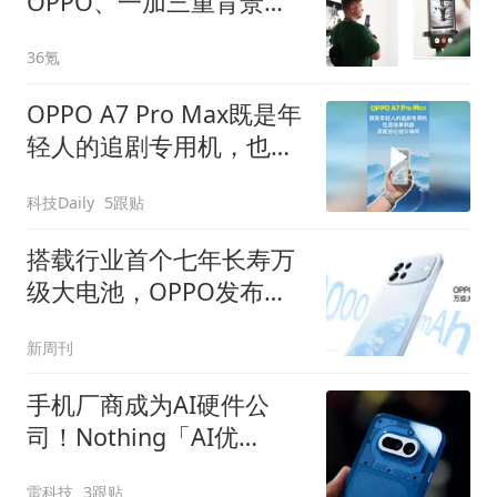
OPPO、一加三重背景产
品人，将软硬一体写入底
36氪
层，要让AI看懂世界
OPPO A7 Pro Max既是年
轻人的追剧专用机，也是
接单利器，更能放心给父
科技Daily
5跟贴
母用
搭载行业首个七年长寿万
级大电池，OPPO发布新
一代耐用传奇A7 Pro Max
新周刊
手机厂商成为AI硬件公
司！Nothing「AI优
先」、vivo重启AI眼镜
雷科技
3跟贴