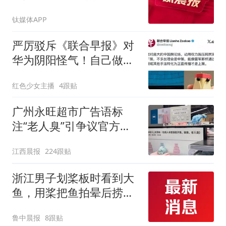
措施实施反制答记者问；
钛媒体APP
宇树科技开启科创板IPO
初步询价，市场预估IPO
严厉驳斥《联合早报》对
市值或将超400亿元
华为阴阳怪气！自己做不
到还去教别人
红色少女主播
4跟贴
广州永旺超市广告语标
注“老人臭”引争议官方回
应：统一上报反馈，门店
江西晨报
224跟贴
核实完毕后会回电
浙江男子划桨板时看到大
鱼，用桨把鱼拍晕后捞
起；当事人：鱼重7斤6
鲁中晨报
8跟贴
两，做成红烧辣子鱼块，