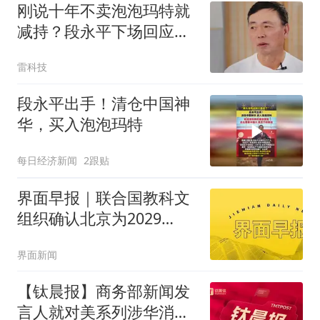
刚说十年不卖泡泡玛特就
减持？段永平下场回应，
真相反转
雷科技
段永平出手！清仓中国神
华，买入泡泡玛特
每日经济新闻
2跟贴
界面早报｜联合国教科文
组织确认北京为2029
年“世界建筑之都”；美财
界面新闻
政部将发行1250亿美元国
债
【钛晨报】商务部新闻发
言人就对美系列涉华消极