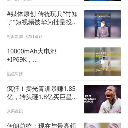
#媒体原创 传统玩具“竹知
了”短视频被华为批量投诉
下架，“哇哇”声撞车余承
封面新闻
3751跟贴
东发布会语调。律师解
读：隐性影射嘲讽或构成
10000mAh大电池
侵权；玩梗要有分寸，不
+IP69K，
可逾越法律边界
#oppoa7promax 有多抗
热点科技
造？#oppo万级长寿大电
池
疯狂！卖光青训暴赚1.85
亿，转头砸1.8亿买巨星，
皇马彻底玩大了
米果说识
伊朗总统：现在与最高领